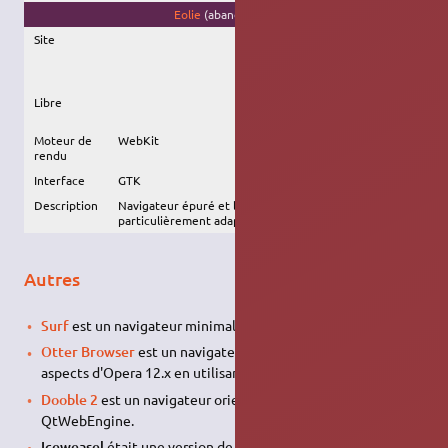
Eolie
(abandonné)
Site
Libre
Moteur de
WebKit
rendu
Interface
GTK
Description
Navigateur épuré et léger, mais complet et innovant,
particulièrement adapté à
GNOME
.
Autres
Surf
est un navigateur minimaliste basé sur Webkit.
Otter Browser
est un navigateur qui vise à recréer des
aspects d'Opera 12.x en utilisant le framework Qt.
Dooble 2
est un navigateur orienté confidentialité. Il utilise
QtWebEngine.
Iceweasel
était une version de Firefox pour
Debian
sans