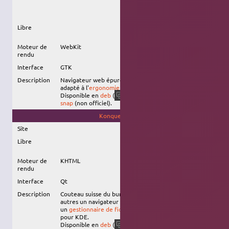
Libre
Moteur de
WebKit
rendu
Interface
GTK
Description
Navigateur web épuré du projet
GNOME
, intégré et
adapté à l'
ergonomie
de
GNOME Shell
.
Disponible en
deb
(
), en
Flatpak
, et en
epiphany
snap
(non officiel).
Konqueror
Site
Libre
Moteur de
KHTML
rendu
Interface
Qt
Description
Couteau suisse du bureau
KDE Plasma
, c'est entre
autres un navigateur web moderne et performant, et
un
gestionnaire de fichiers
riche en fonctionnalités
pour KDE.
Disponible en
deb
(
), et en
snap
.
konqueror