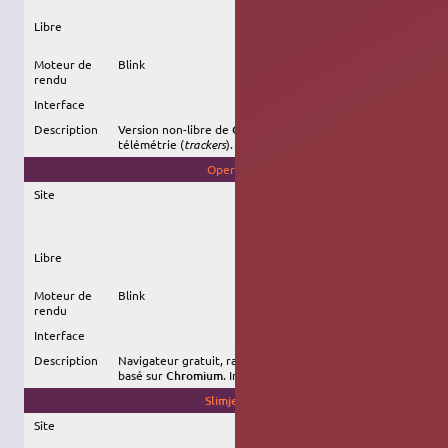
Libre
Moteur de
Blink
rendu
Interface
Description
Version non-libre de
Chromium
, nombreux ajouts de
télémétrie (
trackers
).
Opera
Site
Libre
Moteur de
Blink
rendu
Interface
Description
Navigateur gratuit, rapide extensible et sécurisé,
basé sur
Chromium
. Intègre un client
VPN
.
Slimjet
Site