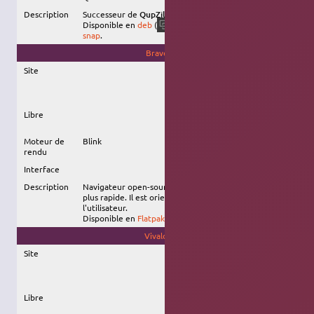
Description
Successeur de
QupZilla
, intégré aux projets
KDE
.
Disponible en
deb
(
), en
Flatpak
, et en
falkon
snap
.
Brave
Site
Libre
Moteur de
Blink
rendu
Interface
Description
Navigateur open-source basé sur
Chromium
, mais
plus rapide. Il est orienté vers la confidentialité de
l'utilisateur.
Disponible en
Flatpak
, en
snap
, et via un
dépôt dédié
.
Vivaldi
Site
Libre