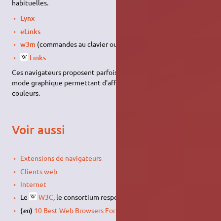
habituelles.
Lynx
eLinks
w3m
(commandes au clavier ou à la souris)
Links
Ces navigateurs proposent parfois, via un
paquet
à part, un
mode graphique permettant d'afficher certaines images et
couleurs.
Voir aussi
Extensions de navigateurs
Clients web
Internet
Le
W3C
, le consortium responsable des normes du
Web
(
)
10 Best Web Browsers For Linux
sur beebom.com
en