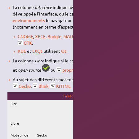
La colonne
Interface
indique avec quels outils graphiques est
développée l'interface, ou le cas échéant avec quels
environnements
le navigateur se marie le mieux
(notamment en terme d'aspect et de légèreté) :
GNOME
,
XFCE
,
Budgie
,
MATE
,
Cinnamon
et
Unity
utilisent
GTK
.
KDE
et
LXQt
utilisent
Qt
.
La colonne
Libre
indique si le code du navigateur est
libre
et
open source
ou
propriétaire
.
Au sujet des différents moteurs, voir Wikipédia :
WebKit
,
Gecko
,
Blink
,
KHTML
.
Firefox
Site
Libre
Moteur de
Gecko