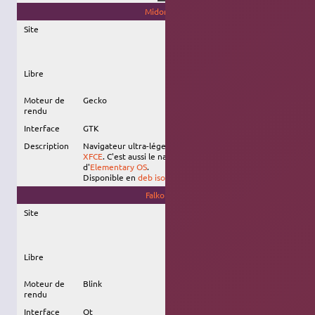
Midori
Site
Libre
Moteur de
Gecko
rendu
Interface
GTK
Description
Navigateur ultra-léger récemment intégré au projet
XFCE
. C'est aussi le navigateur par défaut
d'
Elementary OS
.
Disponible en
deb isolé
.
Falkon
Site
Libre
Moteur de
Blink
rendu
Interface
Qt