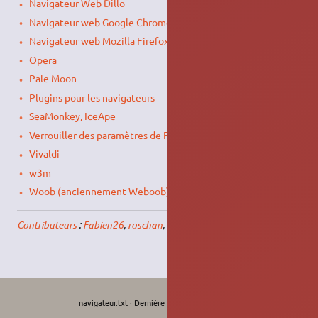
Navigateur Web Dillo
Navigateur web Google Chrome
Navigateur web Mozilla Firefox
Opera
Pale Moon
Plugins pour les navigateurs
SeaMonkey, IceApe
Verrouiller des paramètres de Firefox
Vivaldi
w3m
Woob (anciennement Weboob)
Contributeurs
:
Fabien26
,
roschan
,
krodelabestiole
.
navigateur.txt
· Dernière modification :
Le 07/05/2026, 01:30
de
krodelabestiole