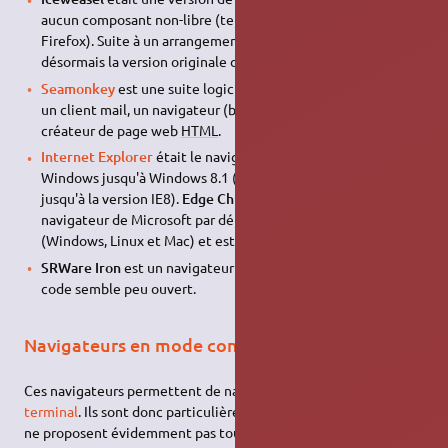
aucun composant non-libre (tels que le logo et la marque
Firefox). Suite à un arrangement avec Mozilla, Debian utilise
désormais la version originale de Firefox.
Seamonkey
est une suite logicielle contenant un client
IRC
,
un client mail, un navigateur (basé sur Firefox), et un
créateur de page web
HTML
.
Internet Explorer
était le navigateur de Microsoft pour
Windows jusqu'à Windows 8.1 (installable via PlayOnLinux
jusqu'à la version IE8).
Edge Chromium
est actuellement le
navigateur de Microsoft par défaut. Il est multiplate-forme
(Windows, Linux et Mac) et est basé sur Chromium.
SRWare Iron
est un navigateur basé sur Chromium, dont le
code semble peu ouvert.
Navigateurs en mode console
Ces navigateurs permettent de naviguer directement depuis le
terminal
. Ils sont donc particulièrement légers et rapides, mais
ne proposent évidemment pas toutes les fonctionnalités