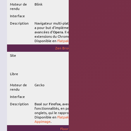
Moteur de
Blink
rendu
Interface
Description
Navigateur multi-plateforme, basé sur
Chromium
, qui
a pour but d'implémenter les fonctionnalités
avancées d'
Opera
. Il est compatible avec les
extensions du Chrome Web Store.
Disponible en
Flatpak
, en
snap
, et en
deb isolé
.
Zen Browser
Site
Libre
Moteur de
Gecko
rendu
Interface
Description
Basé sur
Firefox
, avec ajout de nombreuses
fonctionnalités, en particulier pour la gestion des
onglets, qui le rapprochent de
Vivaldi
ou d'
Opera
.
Disponible en
Flatpak
, en
snap
(non officiel), et en
Appimage
.
Floorp