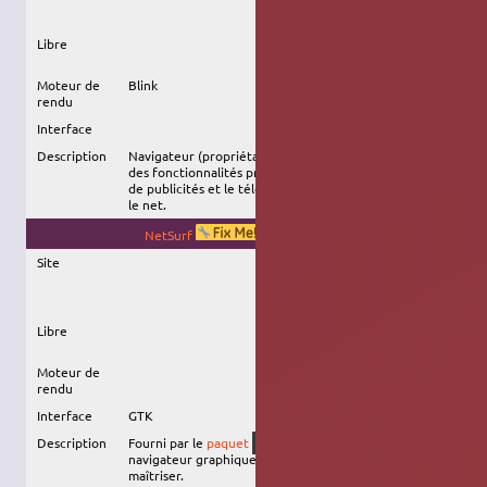
Libre
Moteur de
Blink
rendu
Interface
Description
Navigateur (propriétaire ?) basé sur
Chromium
avec
des fonctionnalités pré-intégrées comme le blocage
de publicités et le téléchargement de vidéos depuis
le net.
NetSurf
Abandonné ?
Site
Libre
Moteur de
rendu
Interface
GTK
Description
Fourni par le
paquet
, c'est un
netsurf-gtk
navigateur graphique basique, à l'interface facile à
maîtriser.