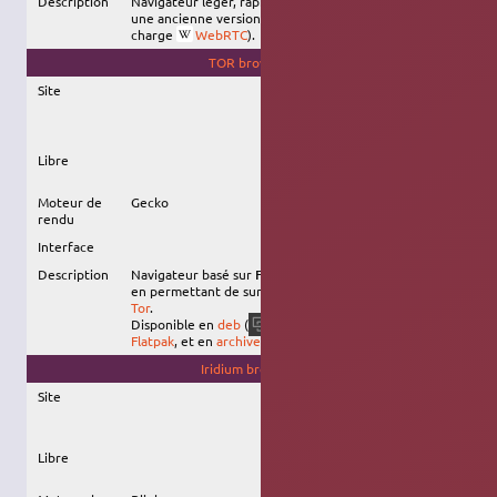
Description
Navigateur léger, rapide et personnalisable, basé sur
une ancienne version de
Firefox
(ne prend pas en
charge
WebRTC
).
TOR browser
Site
Libre
Moteur de
Gecko
rendu
Interface
Description
Navigateur basé sur
Firefox
, il protège la vie privée
en permettant de surfer
anonymement
via le réseau
Tor
.
Disponible en
deb
(
), en
torbrowser-launcher
Flatpak
, et en
archive isolée
.
Iridium browser
Site
Libre