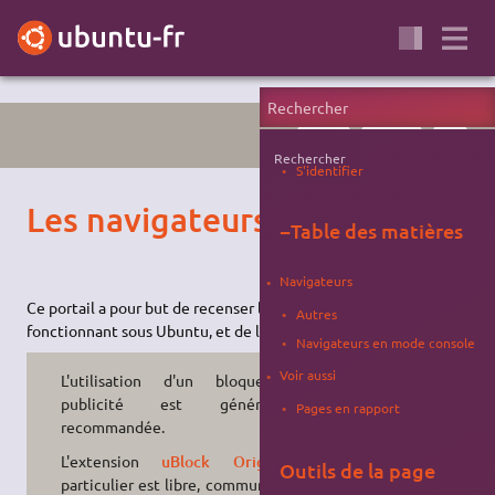
PORTAIL
INTERNET
WEB
Rechercher
S'identifier
Les navigateurs web
−
Table des matières
Navigateurs
Ce portail a pour but de recenser les
navigateurs
web
Autres
fonctionnant sous Ubuntu, et de les présenter brièvement.
Navigateurs en mode console
Voir aussi
L'utilisation d'un bloqueur de
publicité est généralement
Pages en rapport
recommandée.
L'extension
uBlock Origin
en
Outils de la page
particulier est libre, communautaire,