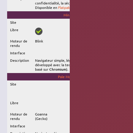
confidentialité, la sécurité et le libre.
Disponible en
Flatpak
, et via un
dépôt dédié
.
Min
Site
Libre
Moteur de
Blink
rendu
Interface
Description
Navigateur simple, léger et multiplateforme, Min est
développé avec la technologie Electron (elle-même
basé sur
Chromium
).
Pale Moon
Site
Libre
Moteur de
Goanna
rendu
(Gecko)
Interface