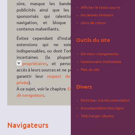
sûre, masque les bandeaux de
Afficher le texte source
publicités ainsi que les
popups
Anciennes révisions
sponsorisés qui ralentissent la
navigation, et bloque certains
Liens de retour
contenus malveillants.
Évitez cependant d'installer des
Outils du site
extensions qui ne soient pas
indispensables, ou dont l'origine est
Derniers changements
incertaines (la plupart sont
Gestionnaire Multimédia
propriétaires
, et personne n'a
accès à leurs sources et ne peut donc
Plan du site
garantir leur
respect de la vie
privée
).
Divers
À ce sujet, voir le chapitre
Extensions
de navigateurs
.
Participer à la documentation
Documentation hors ligne
Télécharger Ubuntu
Navigateurs