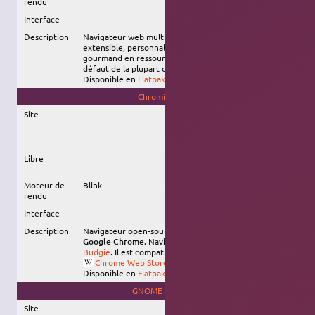
rendu
Interface
Description
Navigateur web multiplateforme de référence, libre,
extensible, personnalisable, performant mais
gourmand en ressources. C'est le navigateur par
défaut de la plupart des
variantes
d'Ubuntu.
Disponible en
Flatpak
, en
snap
, et via un
dépôt dédié
.
Chromium
Site
Libre
Moteur de
Blink
rendu
Interface
Description
Navigateur open-source de Google, servant de base à
Google Chrome
. Navigateur par défaut d'
Ubuntu
Budgie
. Il est compatible avec les extensions du
Chrome Web Store
.
Disponible en
Flatpak
, et en
snap
.
GNOME Web
Site