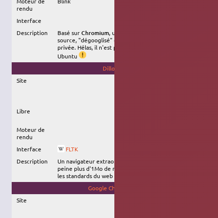
Moteur de
Blink
rendu
Interface
Description
Basé sur
Chromium
, un navigateur stable et open-
source, "dégooglisé" et sans intrusion dans votre vie
privée. Hélas, il n'est pas disponible en français pour
Ubuntu
Dillo
Site
Libre
Moteur de
rendu
Interface
FLTK
Description
Un navigateur extraordinairement léger (utilise à
peine plus d'1Mo de mémoire RAM !), mais utilisant
les standards du web des années 2000.
Google Chrome
Site