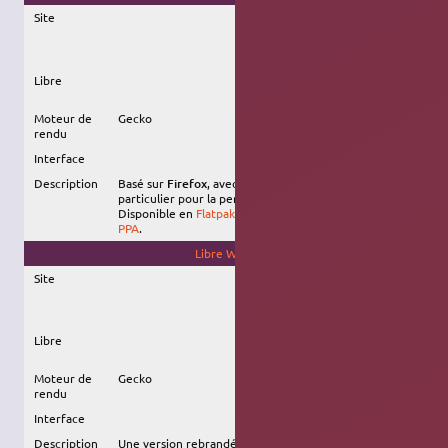
Site
Libre
Moteur de
Gecko
rendu
Interface
Description
Basé sur
Firefox
, avec ajout de fonctionnalités, en
particulier pour la personnalisation.
Disponible en
Flatpak
, en
snap
(non officiel), et via un
PPA
.
Libre Wolf
Site
Libre
Moteur de
Gecko
rendu
Interface
Description
Une version rebrandée de
Firefox
, axée sur la