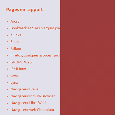
Pages en rapport
Arora
Bookmarklet : Des Marques pages Scriptés
eLinks
Eolie
Falkon
Firefox, quelques astuces : profil, installation, lanceurs…
GNOME Web
IEs4Linux
Java
Lynx
Navigateur Brave
Navigateur Iridium Browser
Navigateur Libre Wolf
Navigateur web Chromium