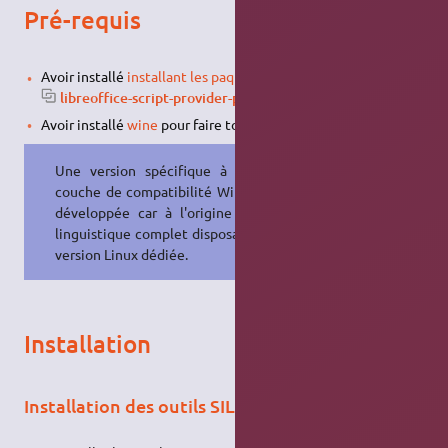
Pré-requis
Avoir installé
installant les paquets
pygments
et
libreoffice-script-provider-python
Avoir installé
wine
pour faire tourner Toolbox163 for Wine.
Une version spécifique à la sous-
couche de compatibilité Wine a été
développée car à l'origine le pack
linguistique complet disposait d'une
version Linux dédiée.
Installation
Installation des outils SIL