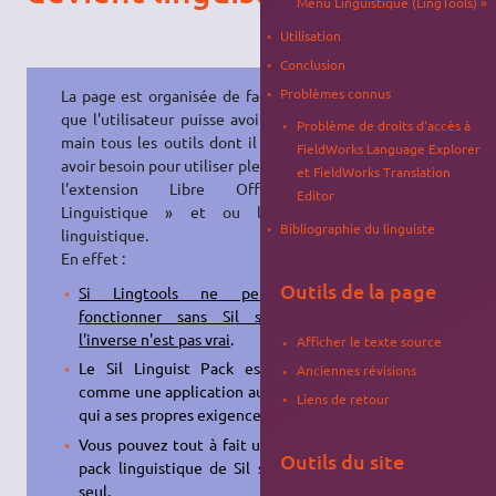
Menu Linguistique (LingTools) »
Utilisation
Conclusion
Problèmes connus
La page est organisée de façon à ce
que l'utilisateur puisse avoir sous la
Problème de droits d'accès à
main tous les outils dont il pourrait
FieldWorks Language Explorer
avoir besoin pour utiliser pleinement
et FieldWorks Translation
l'extension Libre Office «
Editor
Linguistique » et ou le pack
Bibliographie du linguiste
linguistique.
En effet :
Outils de la page
Si Lingtools ne peut pas
fonctionner sans Sil software,
l'inverse n'est pas vrai
.
Afficher le texte source
Le Sil Linguist Pack est conçu
Anciennes révisions
comme une application autonome
Liens de retour
qui a ses propres exigences.
Vous pouvez tout à fait utiliser le
Outils du site
pack linguistique de Sil software
seul.