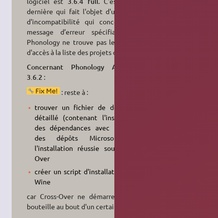
logiciel est
3.6.4 full
. C'est cette
dernière qui fait l'objet d'une note
d'incompatibilité qui concerne un
message d’erreur spécifiant que
Phonology ne trouve pas le chemin
d'accès à la liste des projets ouverts.
Concernant Phonology Assistant
3.6.2
:
: reste à :
trouver un fichier de débogage
détaillé (contenant l'installation
des dépendances avec l'adresse
des dépôts Microsoft) de
l'installation réussie sous Cross-
Over
créer un script d'installation sous
Wine
car Cross-Over ne démarre plus la
bouteille au bout d'un certain temps.