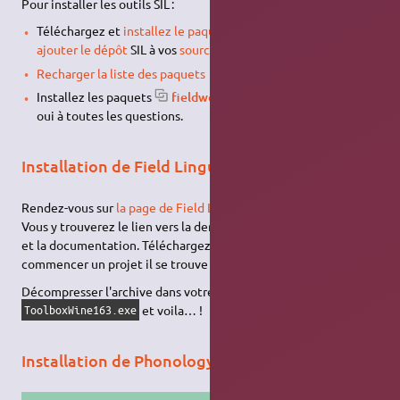
Pour installer les outils SIL :
Téléchargez et
installez le paquet
sil-repository.deb
, qui
va
ajouter le dépôt
SIL à vos
sources de logiciels
,
Recharger la liste des paquets
Installez les paquets
fieldworks et wesay
, en répondant
oui à toutes les questions.
Installation de Field Linguist's Toolbox
Rendez-vous sur
la page de Field Linguist's Toolbox
;
Vous y trouverez le lien vers la dernière version en date : 1.6.3
et la documentation. Téléchargez également le modèle pour
commencer un projet il se trouve sur la même
page
.
Décompresser l'archive dans votre dossier préféré. Lancer
et voila… !
ToolboxWine163.exe
Installation de Phonology Assistant