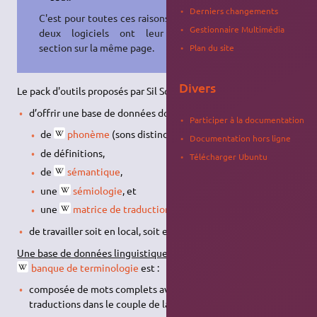
Derniers changements
C'est pour toutes ces raisons que les
Gestionnaire Multimédia
deux logiciels ont leur propre
section sur la même page.
Plan du site
Divers
Le pack d'outils proposés par Sil Software, permet :
d’offrir une base de données documentaire :
Participer à la documentation
de
phonème
(sons distincts),
Documentation hors ligne
de définitions,
Télécharger Ubuntu
de
sémantique
,
une
sémiologie
, et
une
matrice de traduction
.
de travailler soit en local, soit en serveur distant collaboratif.
Une base de données linguistique
également appelée
banque de terminologie
est :
composée de mots complets avec leurs définitions et ou
traductions dans le couple de langues choisies.