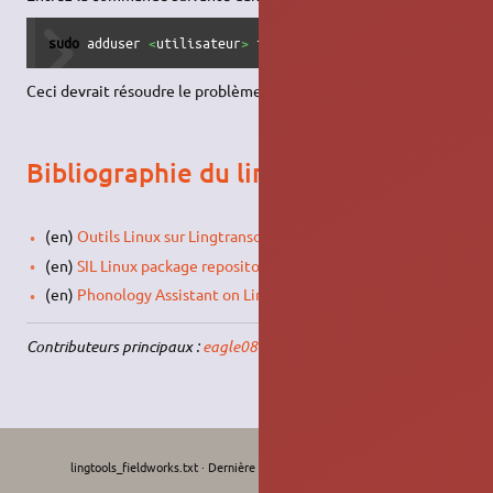
sudo
 adduser 
<
utilisateur
>
 fieldworks
Ceci devrait résoudre le problème.
Bibliographie du linguiste
(en)
Outils Linux sur Lingtransoft
(en)
SIL Linux package repository for FieldWorks
(en)
Phonology Assistant on Linux with Wine
Contributeurs principaux :
eagle08
.
lingtools_fieldworks.txt
· Dernière modification :
Le 11/09/2022, 11:58
de
moths-art