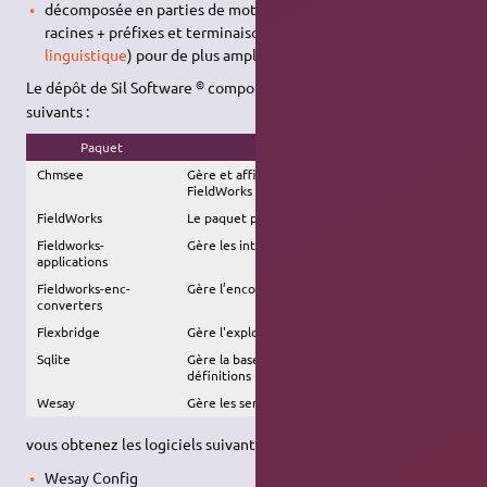
décomposée en parties de mots soit
phonèmes
, soit
racines + préfixes et terminaisons (cf.
morphologie
linguistique
) pour de plus amples informations à ce sujet.
©
Le dépôt de Sil Software
comporte les logiciels principaux
suivants :
Paquet
Fonction principale
Chmsee
Gère et affiche le fichier d'aide de
FieldWorks
FieldWorks
Le paquet principal
Fieldworks-
Gère les interactions entre les applications
applications
Fieldworks-enc-
Gère l’encodage des fichiers de phonèmes
converters
Flexbridge
Gère l'explorateur de langue
Sqlite
Gère la base de données des mots et leurs
définitions
Wesay
Gère les serveurs local et distant
vous obtenez les logiciels suivants :
Wesay Config