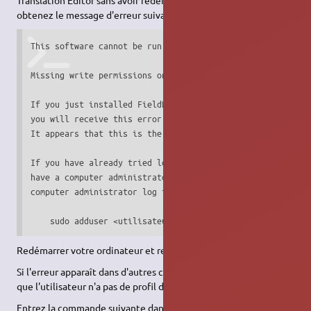
obtenez le message d'erreur suivant :
This software cannot be run.

Missing write permissions on essential files or directorie
If you just installed FieldWorks, or were just added to th
you will receive this error until you log out or reboot.

It appears that this is the situation. Log out or reboot a
If you have already tried logging out or rebooting, then y
have a computer administrator add your user to the fieldwo
computer administrator log in, launch Terminal, and execut
    sudo adduser <utilisateur> fieldworks
Redémarrer votre ordinateur et recommencez ;
Si l'erreur apparaît dans d'autres circonstances, cela signifie
que l'utilisateur n'a pas de profil déclaré dans FieldWorks.
Entrez la commande suivante dans un
Terminal
: