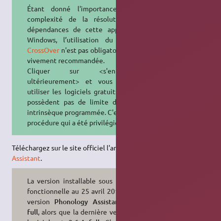
Étant donné l'importance et la
complexité de la résolution des
dépendances de cette application
Windows, l’utilisation du logiciel
CrossOver
n'est pas obligatoire, mais
vivement recommandée.
Cliquer sur <s'enregistrer
ultérieurement> et vous pourrez
utiliser les logiciels gratuits qui ne
possèdent pas de limite de durée
intrinsèque programmée. C'est cette
procédure qui a été privilégiée.
Téléchargez sur le site officiel l'archive de
Phonologie
Assistant
.
La version installable sous Linux et
fonctionnelle au 25 avril 2018 est la
version
Phonology Assistant 3.6.2
full
, alors que la dernière version du