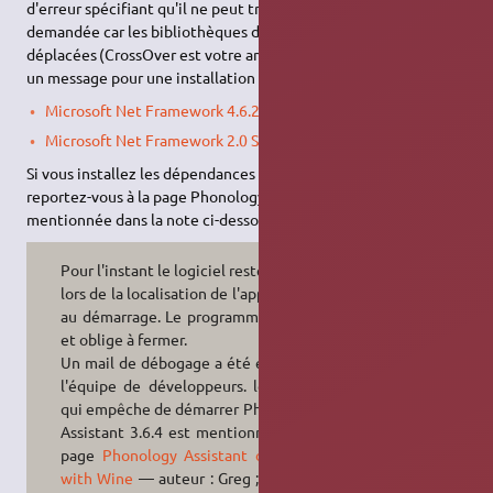
d'erreur spécifiant qu'il ne peut trouver la bibliothèque
demandée car les bibliothèques de dépendances ont été
déplacées (CrossOver est votre ami, il vous donne le lien dans
un message pour une installation manuelle) :
Microsoft Net Framework 4.6.2
et
Microsoft Net Framework 2.0 Service Pack 2
.
Si vous installez les dépendances de Phonology Assistant,
reportez-vous à la page Phonology Assistant with Wine
mentionnée dans la note ci-dessous
Pour l'instant le logiciel reste bloqué
lors de la localisation de l'application
au démarrage. Le programme plante
et oblige à fermer.
Un mail de débogage a été envoyé à
l'équipe de développeurs. le bogue
qui empêche de démarrer Phonology
Assistant 3.6.4 est mentionné sur la
page
Phonology Assistant on Linux
with Wine
— auteur : Greg ; date : 3