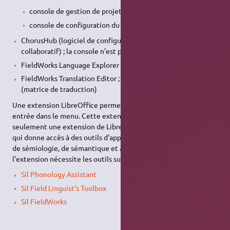
console de gestion de projets linguistiques
console de configuration du serveur local collaboratif
ChorusHub (logiciel de configuration du serveur local
collaboratif) ; la console n'est pas accessible directement ;
FieldWorks Language Explorer
FieldWorks Translation Editor ; logiciel de traduction
(matrice de traduction)
Une extension LibreOffice permet d'y accéder grâce à une
entrée dans le menu. Cette extension « Linguistique » n'est pas
seulement une extension de LibreOffice, mais un pack logiciel
qui donne accès à des outils d'apprentissage de la grammaire,
de sémiologie, de sémantique et à une matrice de traduction ;
l'extension nécessite les outils suivants :
Sil Phonology Assistant
Sil Field Linguist's Toolbox
Sil FieldWorks