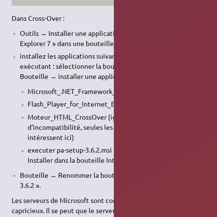
Dans Cross-Over :
Outils → Installer une application → taper « Internet
Explorer 7 » dans une bouteille "Windows 7".
installez les applications suivantes dans la bouteille en
exécutant : sélectionner la bouteille (surbrillance) → menu
Bouteille → installer une application dans la bouteille
Microsoft_.NET_Framework_4.6.1
Flash_Player_for_Internet_Explorer_(ActiveX)
Moteur_
HTML
_CrossOver (ignorer la note
d'incompatibilité, seules les dépendances nous
intéressent ici)
executer pa-setup-3.6.2.msi (phonology assistant) →
Installer dans la bouteille Internet Explorer 7
Bouteille → Renommer la bouteille « Phonology Assistant
3.6.2 ».
Les serveurs de Microsoft sont comme la météo, parfois
capricieux. Il se peut que le serveur vous renvoie un message