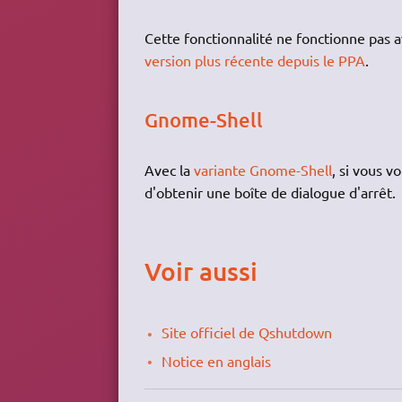
Cette fonctionnalité ne fonctionne pas a
version plus récente depuis le PPA
.
Gnome-Shell
Avec la
variante Gnome-Shell
, si vous v
d'obtenir une boîte de dialogue d'arrêt.
Voir aussi
Site officiel de Qshutdown
Notice en anglais