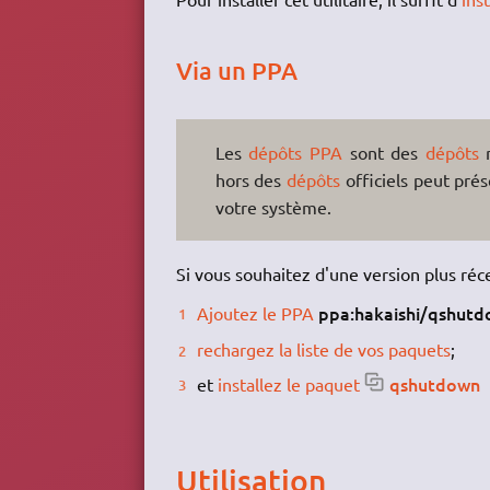
Via un PPA
Les
dépôts PPA
sont des
dépôts
n
hors des
dépôts
officiels peut prés
votre système.
Si vous souhaitez d'une version plus ré
ppa:hakaishi/qshut
Ajoutez le PPA
rechargez la liste de vos paquets
;
qshutdown
et
installez le paquet
Utilisation