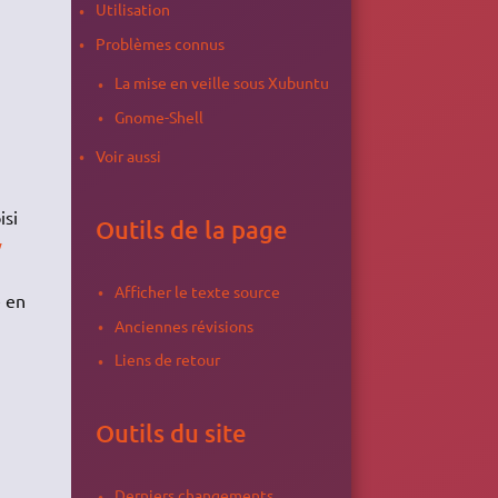
Utilisation
Problèmes connus
La mise en veille sous Xubuntu
Gnome-Shell
Voir aussi
isi
Outils de la page
y
Afficher le texte source
e en
Anciennes révisions
Liens de retour
Outils du site
Derniers changements