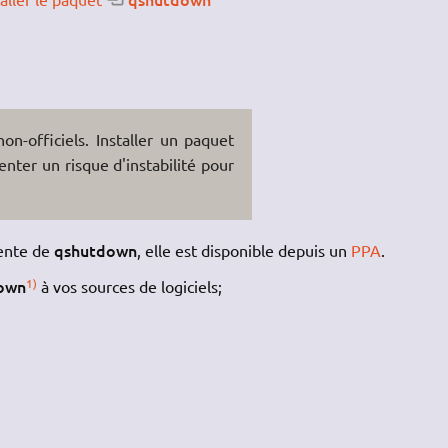
on-officiels. Installer un paquet
enter un risque d'instabilité pour
qshutdown
cente de
, elle est disponible depuis un
PPA
.
down
1)
à vos sources de logiciels;