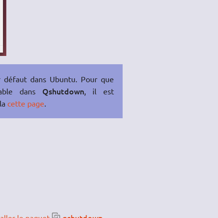
ar défaut dans Ubuntu. Pour que
Qshutdown
isable dans
, il est
ela
cette page
.
qshutdown
taller le paquet