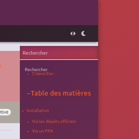
s
Rechercher
S'identifier
−
Table des matières
Installation
TÈME
Via les dépôts officiels
Via un PPA