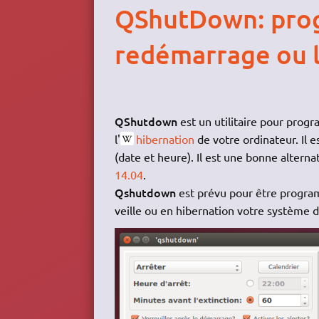
QShutDown: progr
redémarrage ou l
QShutdown
est un utilitaire pour progr
l'
hibernation
de votre ordinateur. Il e
(date et heure). Il est une bonne alterna
14.04
.
Qshutdown
est prévu pour être progra
veille ou en hibernation votre système d