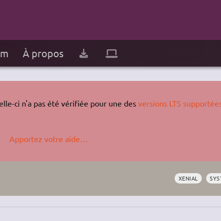
um
À propos
lle-ci n'a pas été vérifiée pour une des
versions LTS supportée
Apportez votre aide…
XENIAL
SYS