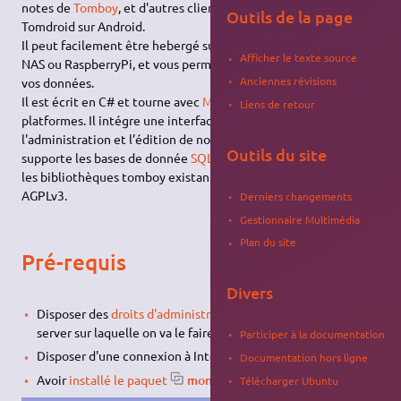
notes de
Tomboy
, et d'autres clients tomboy-like comme
Outils de la page
Tomdroid sur Android.
Il peut facilement être hebergé sur votre serveur personnel,
Afficher le texte source
NAS ou RaspberryPi, et vous permet le garder le contrôle sur
Anciennes révisions
vos données.
Il est écrit en C# et tourne avec
Mono
sur toutes les
Liens de retour
platformes. Il intégre une interface HTML5/AngularJS pour
l'administration et l’édition de notes dans un navigateur. Il
Outils du site
supporte les bases de donnée
SQLite
et
PostgreSQL
, réutilise
les bibliothèques tomboy existante et est sous licence
GNU
AGPLv3.
Derniers changements
Gestionnaire Multimédia
Plan du site
Pré-requis
Divers
Disposer des
droits d'administration
sur la machine locale ou
server sur laquelle on va le faire tourner.
Participer à la documentation
Disposer d'une connexion à Internet configurée et activée.
Documentation hors ligne
Avoir
installé le paquet
mono-complete
libsqlite3-0
.
Télécharger Ubuntu