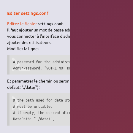
Editer settings.conf
Editez le fichier
settings.conf
.
Il faut ajouter un mot de passe administrateur afin de pouvoir
vous connecter à l'interface d'administration en ligne et
ajouter des utilisateurs.
Modifier la ligne:
# password for the administration web interface

AdminPassword: "VOTRE_MOT_DE_PASSE",
Et parametrer le chemin ou seront stockée les données (par
défaut: "./data/"):
# the path used for data storage (notes, metadata, ssl cer
# must be writable.

# if empty, the current directory is used

DataPath: "./data/",