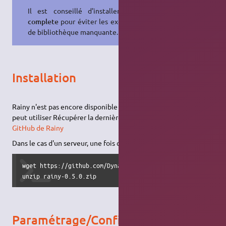
Il est conseillé d'installer
mono-
complete
pour éviter les exceptions
de bibliothèque manquante.
Installation
Rainy n'est pas encore disponible dans les dépôts officiels, on
peut utiliser Récupérer la dernière version disponible sur le
GitHub de Rainy
Dans le cas d'un serveur, une fois connecté sur celui-ci :
wget https://github.com/Dynalon/Rainy/releases/download/0.
unzip rainy-0.5.0.zip
Paramétrage/Configuration