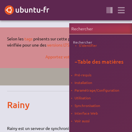
Selon les
tags
présents sur cette page, celle-ci n'a pas été
Rechercher
vérifiée pour une des
versions LTS supportées d'Ubuntu
.
S'identifier
Apportez votre aide…
−
Table des matières
Pré-requis
XENIAL
SERVEUR
Installation
Paramétrage/Configuration
Utilisation
Rainy
Synchronisation
Interface Web
Voir aussi
Rainy est un serveur de synchronisation/cloud libre pour les