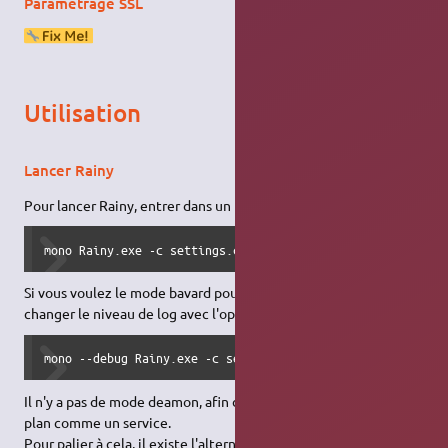
Parametrage SSL
Utilisation
Lancer Rainy
Pour lancer Rainy, entrer dans un terminal:
mono Rainy.exe -c settings.conf
Si vous voulez le mode bavard pour debugger, vous pouvez
changer le niveau de log avec l'option -vvvv.
mono --debug Rainy.exe -c settings.conf -vvvv
Il n'y a pas de mode deamon, afin de le faire tourner en arrière
plan comme un service.
Pour palier à cela, il existe l'alternative d'utiliser
mono-