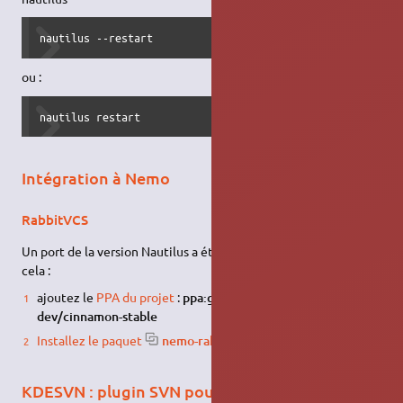
nautilus --restart
ou :
nautilus restart
Intégration à Nemo
RabbitVCS
Un port de la version Nautilus a été réalisé pour Nemo. Pour
cela :
ajoutez le
PPA du projet
:
ppa:gwendal-lebihan-
dev/cinnamon-stable
Installez le paquet
nemo-rabbitvcs
.
KDESVN : plugin SVN pour Konqueror