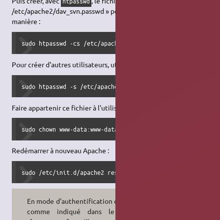
Puis créer, avec
, le fichier «
htpasswd
/etc/apache2/dav_svn.passwd » pour un utilisateur, de cette
manière :
sudo htpasswd -cs /etc/apache2/dav_svn.passwd utilisateur
Pour créer d'autres utilisateurs, utiliser la commande :
sudo htpasswd -s /etc/apache2/dav_svn.passwd utilisateur
Faire appartenir ce fichier à l'utilisateur d'Apache :
sudo chown www-data:www-data /etc/apache2/dav_svn.passwd
Redémarrer à nouveau Apache :
sudo /etc/init.d/apache2 restart
En mode d'authentification « Basic »,
comme indiqué dans le fichier