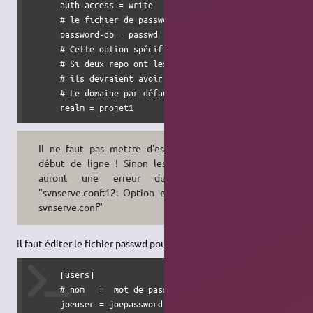
      auth-access = write

      # le fichier de password

      password-db = passwd

      # Cette option spécifie l'authentification du référe
      # Si deux repo ont les mêmes référentiels d'authenti
      # ils devraient avoir le même mot de passe de base d
      # Le domaine par défaut est le référentiel uuid.

      realm = projet1
Il ne faut pas mettre d'espace en
début de ligne ! Sinon les clients
auront une erreur du style
"svnserve.conf:12: Option expected
svnserve.conf"
il faut éditer le fichier passwd pour qu'il ressemble à :
      [users]

      # nom   =  mot de passe

      joeuser = joepassword
