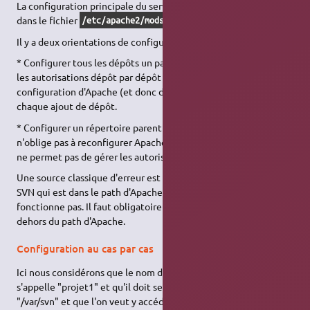
La configuration principale du serveur SVN se situe maintenant
dans le fichier
.
/etc/apache2/mods-enabled/dav_svn.conf
Il y a deux orientations de configuration:
* Configurer tous les dépôts un par un, ce qui permet de gérer
les autorisations dépôt par dépôt mais qui oblige à modifier la
configuration d'Apache (et donc de le relancer ensuite) à
chaque ajout de dépôt.
* Configurer un répertoire parent de tous les dépôts, ce qui
n'oblige pas à reconfigurer Apache pour chaque ajout mais qui
ne permet pas de gérer les autorisations finement.
Une source classique d'erreur est d'utiliser un répertoire pour
SVN qui est dans le path d'Apache, dans ce cas SVN ne
fonctionne pas. Il faut obligatoirement utiliser un répertoire en
dehors du path d'Apache.
Configuration au cas par cas
Ici nous considérons que le nom du dépôt que l'on veut créer
s'appelle "projet1" et qu'il doit se situer dans le répertoire
"/var/svn" et que l'on veut y accéder
par l'url