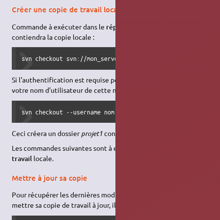
Créer une copie de travail locale
Commande à exécuter dans le
répertoire parent
, qui
contiendra la copie locale :
svn checkout svn://mon_serveur/projet1
Si l'authentification est requise pour votre dépôt, précisez
votre nom d'utilisateur de cette manière :
svn checkout --username nom svn://mon_serveur/projet1
Ceci créera un dossier
projet1
contenant les sources du dépôt.
Les commandes suivantes sont à exécuter
depuis la copie de
travail
locale.
Mettre à jour sa copie
Pour récupérer les dernières modifications du dépôt et ainsi
mettre sa copie de travail à jour, il suffit de taper :