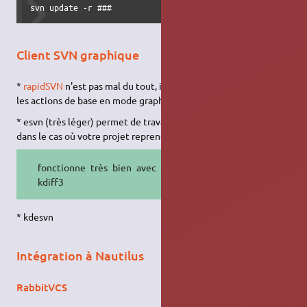
svn update -r ###
Client SVN graphique
*
rapidSVN
n'est pas mal du tout, il permet de réaliser toutes
les actions de base en mode graphique.
* esvn (très léger) permet de travailler avec des "workspaces",
dans le cas où votre projet reprend des dépôts différents.
fonctionne très bien avec fldiff et
kdiff3
* kdesvn
Intégration à Nautilus
RabbitVCS