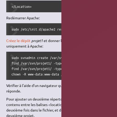
</Location>
Redémarrer Apache:
sudo /etc/init.d/apache2 restart
Créez le dépôt
projet1
et donner les droits d'accès au dépôt
uniquement à Apache:
sudo svnadmin create /var/svn/projet1

find /var/svn/projet1/ -type f -exec chmod 640 {} \;

find /var/svn/projet1/ -type d -exec chmod 770 {} \;

chown -R www-data:www-data /var/svn/projet1
Vérifier à l'aide d'un navigateur que
http://mon_serveur/projet
réponde.
Pour ajouter un deuxième répertoire, il faut recopier le
contenu entre les balises <location> et </location> une
deuxième fois dans le fichier, et donner une url différente au
deuxième projet.