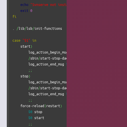
echo
"Svnserve not installed."
exit
0
fi
. 
/
lib
/
lsb
/
init-functions

case
"$1"
in
    start
)
        log_action_begin_msg 
"Starting SVN server"
/
sbin
/
start-stop-daemon 
--start
--chuid
 svn:svn 
-
        log_action_end_msg 
$?
;;
    stop
)
        log_action_begin_msg 
"Stopping SVN server"
/
sbin
/
start-stop-daemon 
--stop
--exec
/
usr
/
bin
/
sv
        log_action_end_msg 
$?
;;
    force-reload
|
restart
)
$0
 stop

$0
 start

;;