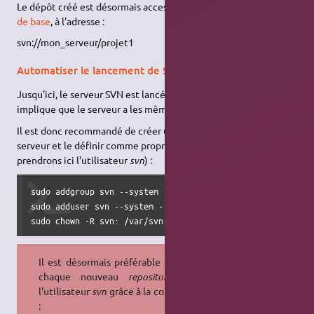
Le dépôt créé est désormais accessible, via les
commandes SVN
de base
, à l'adresse :
svn://mon_serveur/projet1
Automatiser le lancement de SVN
Jusqu'ici, le serveur SVN est lancé avec votre utilisateur. Ce qui
implique que le serveur a les mêmes droits que vous.
Il est donc recommandé de créer un utilisateur pour lancer le
serveur et le définir comme propriétaire du dépôt (nous
prendrons ici l'utilisateur
svn
) :
sudo addgroup svn --system

sudo adduser svn --system --home /var/svn --no-create-home
sudo chown -R svn: /var/svn
Il est désormais préférable de créer
chaque nouveau
repository
avec
l'utilisateur
svn
grâce à la commande
: