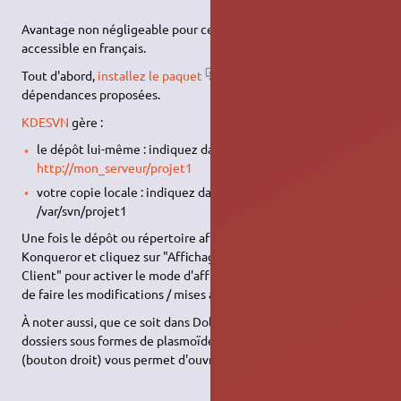
Avantage non négligeable pour certains, le plugin est
accessible en français.
Tout d'abord,
installez le paquet
kdesvn
ainsi que les
dépendances proposées.
KDESVN
gère :
le dépôt lui-même : indiquez dans la barre d'adresse
http://mon_serveur/projet1
votre copie locale : indiquez dans la barre d'adresse
/var/svn/projet1
Une fois le dépôt ou répertoire affiché, allez dans le menu de
Konqueror et cliquez sur "Affichage > Type d'affichage > SVN
Client" pour activer le mode d'affichage SVN vous permettant
de faire les modifications / mises à jour / etc…
À noter aussi, que ce soit dans Dolphin, Konqueror ou les
dossiers sous formes de plasmoïdes, le menu contextuel
(bouton droit) vous permet d'ouvrir un dossier avec KDESVN.