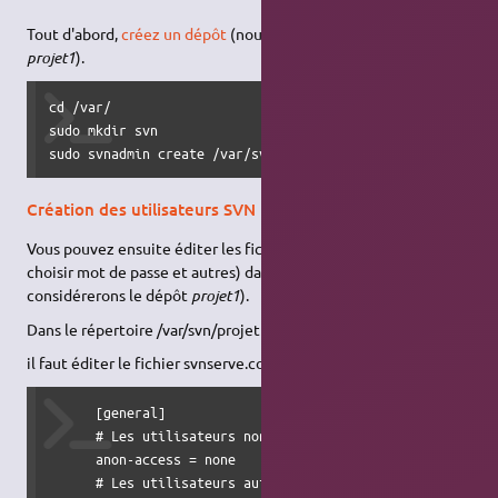
Tout d'abord,
créez un dépôt
(nous considérerons le répertoire
projet1
).
cd /var/

sudo mkdir svn

sudo svnadmin create /var/svn/projet1
Création des utilisateurs SVN
Vous pouvez ensuite éditer les fichiers de configuration (pour
choisir mot de passe et autres) dans le répertoire créé (nous
considérerons le dépôt
projet1
).
Dans le répertoire /var/svn/projet1/conf/
il faut éditer le fichier svnserve.conf avec au minimum :
      [general]

      # Les utilisateurs non auth : none/read/write

      anon-access = none

      # Les utilisateurs auth : none/read/write
