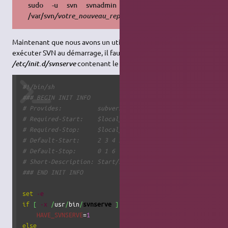
sudo -u svn svnadmin create
/var/svn
/votre_nouveau_repository
Maintenant que nous avons un utilisateur spécifique, pour
exécuter SVN au démarrage, il faut créer un script exécutable
contenant le code :
/etc/init.d/svnserve
#!/bin/sh
### BEGIN INIT INFO
# Provides:          subversion 
# Required-Start:    $local_fs $remote_fs $network $syslo
# Required-Stop:     $local_fs $remote_fs $network $syslo
# Default-Start:     2 3 4 5
# Default-Stop:      0 1 6
# Short-Description: Start/stop subversion daemon 
### END INIT INFO
set
-e
if
[
-x
/
usr
/
bin
/
svnserve
]
 ; 
then
HAVE_SVNSERVE
=
1
else