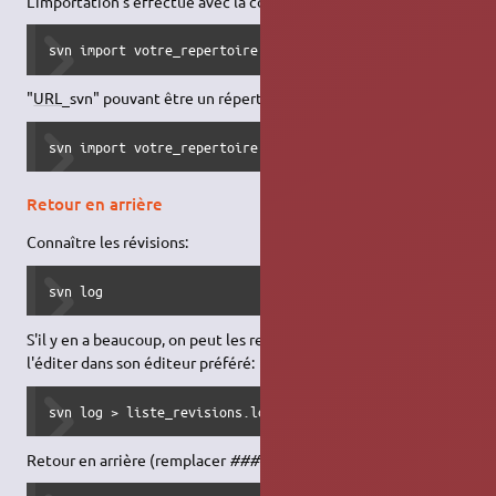
L'importation s'effectue avec la commande :
svn import votre_repertoire URL_svn
"
URL
_svn" pouvant être un répertoire local, il suffit de faire:
svn import votre_repertoire file:///repertoire_svn
Retour en arrière
Connaître les révisions:
svn log
S'il y en a beaucoup, on peut les rediriger dans un fichier pour
l'éditer dans son éditeur préféré:
svn log > liste_revisions.log
Retour en arrière (remplacer
###
par le numéro de la révision):