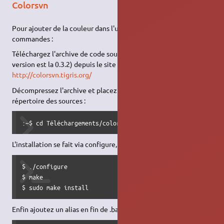
Colorsvn
Pour ajouter de la couleur dans l'utilisation de svn en ligne de
commandes :
Téléchargez l'archive de code source de colorsvn (la dernière
version est la 0.3.2) depuis le site de tigris :
http://colorsvn.tigris.org/
Décompressez l'archive et placez votre terminal dans le
répertoire des sources :
:~$ cd Téléchargements/colorsvn-0.3.2/
L'installation se fait via configure, make, make install :
$ ./configure

$ make

$ sudo make install
Enfin ajoutez un alias en fin de .bashrc (ou .bash_aliases)