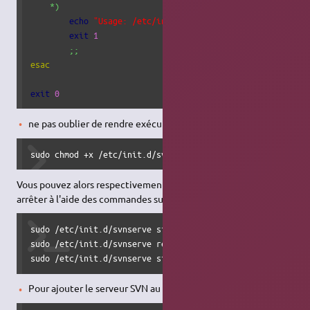
*
)
echo
"Usage: /etc/init.d/svnserve {start|stop|res
exit
1
;;
esac
exit
0
ne pas oublier de rendre exécutable le script :
sudo chmod +x /etc/init.d/svnserve
Vous pouvez alors respectivement le démarrer, redémarrer et
arrêter à l'aide des commandes suivantes :
sudo /etc/init.d/svnserve start

sudo /etc/init.d/svnserve restart

sudo /etc/init.d/svnserve stop
Pour ajouter le serveur SVN au démarrage de la machine :