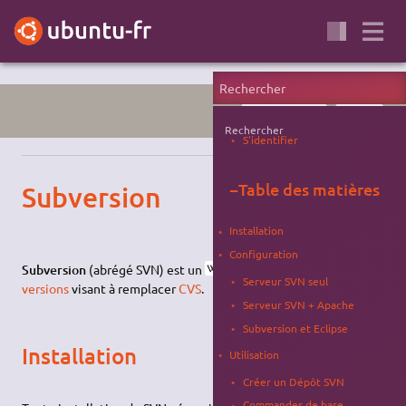
PROGRAMMATION
SERVEUR
Rechercher
S'identifier
−
Table des matières
Subversion
Installation
Configuration
Subversion
(abrégé SVN) est un
système de gestion de
Serveur SVN seul
versions
visant à remplacer
CVS
.
Serveur SVN + Apache
Subversion et Eclipse
Installation
Utilisation
Créer un Dépôt SVN
Commandes de base