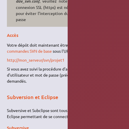
, veuillez noter qu'une
dav_svn.conf
connexion SSL (https) est nécessaire
pour éviter l’interception du mot de
passe
Accès
Votre dépôt doit maintenant être accessible
via
les
commandes SVN de base
sous l'
URL
:
http://mon_serveur/svn/projet1
Si vous avez suivi la procédure d'authentification, un nom
d'utilisateur et mot de passe (précédemment créés) seront
demandés.
Subversion et Eclipse
Subversive et Subclipse sont tous deux des greffons pour
Eclipse permettant de se connecter à un dépôt SVN.
Subversive