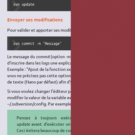
svn update
Envoyer ses modifications
Pour valider et apporter ses modifications au dépôt, il suffit de :
svn commit -m "Message"
Le message du
commit
(option
-m
) est obligatoire, il permet
d'inscrire dans les logs une explication des modifications.
Exemple : "Ajout de la fonction xxx dans le fichier xxx, …". Si
vous ne précisez pas cette option, SVN vous ouvre un éditeur
de texte (Nano par défaut) afin d'y inscrire ce message.
Si vous voulez changer l'éditeur par défaut (Nano), il faut
modifier la valeur de la variable
editor-cmd
du fichier
~/.subversion/config. Par exemple
editor-cmd = vi
Pensez à toujours exécuter un
update
avant d'exécuter un
commit
.
Ceci évitera beaucoup de conflit.