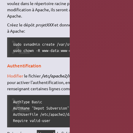
voulez dans le répertoire racine puis donner les droits de
modification à Apache, ils seront accessibles sans redémarrer
Apache.
Créez le dépôt
projetXXX
et donner les droits d'accès au dépôt
à Apache:
sudo svnadmin create /var/svn/projet1

sudo chown -R www-data:www-data /var/svn/projet1
Authentification
Modifier
le fichier
/etc/apache2/mods-enabled/dav_svn.conf
pour activer l'authentification, en décommentant et
renseignant certaines lignes comme ceci :
AuthType Basic

AuthName "Depot Subversion"

AuthUserFile /etc/apache2/dav_svn.passwd

Require valid-user