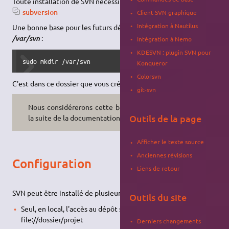
Toute installation de SVN nécessitera l'
installation du paquet
subversion
Client SVN graphique
Intégration à Nautilus
Une bonne base pour les futurs dépôts ("
repository
") est
:
/var/svn
Intégration à Nemo
KDESVN : plugin SVN pour
sudo mkdir /var/svn
Konqueror
Colorsvn
C'est dans ce dossier que vous créerez vos futurs
repository
.
git-svn
Nous considérerons cette base pour
Outils de la page
la suite de la documentation.
Afficher le texte source
Anciennes révisions
Configuration
Liens de retour
SVN peut être installé de plusieurs façons :
Outils du site
Seul, en local, l'accès au dépôt se faisant par
file://dossier/projet
Derniers changements