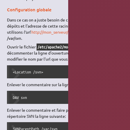
Configuration globale
Dans ce cas on a juste besoin de connaître l'url de la racine des
dépôts et l'adresse de cette racine sur le disque dur. Ici nous
utilisons
l'url
http://mon_serveur/svn
et la racine s'appelle
/var/svn.
Ouvrir le fichier
et
/etc/apache2/mods-enabled/dav_svn.conf
décommenter la ligne d'ouverture de l'environnement, et
modifier le nom par l'url que vous voulez utiliser:
<Location /svn>
Enlever le commentaire sur la ligne pour activer le module:
DAV svn
Enlever le commentaire et faire pointer vers la racine de votre
répertoire SVN la ligne suivante:
SVNParentPath /var/svn