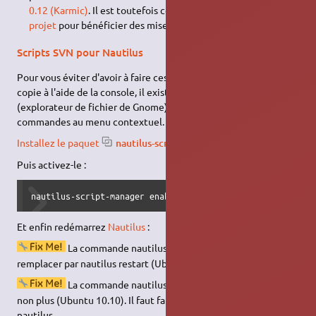
0.12 (Karmic)
. Il est toutefois conseillé d'utiliser le
PPA du
projet
pour bénéficier des mises a jour.
Scripts SVN pour Nautilus
Pour vous éviter d'avoir à faire ces manipulations sur votre
copie à l'aide de la console, il existe un script pour nautilus
(explorateur de fichier de Gnome) afin d'intégrer ces
commandes au menu contextuel.
Installez le paquet
nautilus-script-collection-svn
.
Puis activez-le :
nautilus-script-manager enable Subversion
Et enfin redémarrez
Nautilus
:
La commande nautilus –restart ne fonctionne pas. A
remplacer par nautilus restart (Ubuntu 9.10 et +)
La commande nautilus restart ne fonctionne pas
non plus (Ubuntu 10.10). Il faut faire nautilus -q puis relancer
nautilus