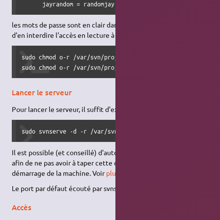
      jayrandom = randomjay
les mots de passe sont en clair dans ce fichier, il convient donc
d'en interdire l'accès en lecture à tout le monde ("other") :
sudo chmod o-r /var/svn/projet1/conf/authz

sudo chmod o-r /var/svn/projet1/conf/passwd
Lancer le serveur
Pour lancer le serveur, il suffit d'exécuter :
sudo svnserve -d -r /var/svn
Il est possible (et conseillé) d'automatiser le lancement de SVN
afin de ne pas avoir à taper cette commande à chaque
démarrage de la machine. Voir
plus bas
.
Le port par défaut écouté par svnserve est 3690.
Accès