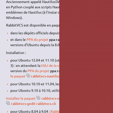
Anciennement appelé NautilusSVN, il s'agit d'un outil réalisé
en Python couplé aux scripts Nautilus et utilisant des
emblèmes de Nautilus (à l'instar de TortoiseSVN sous
Windows).
RabbitVCS est disponible en paquet
dans les dépôts officiels depuis la version 10.10 d'Ubuntu
et dans le
PPA du projet
ppa:rabbitvcs/ppa
pour toutes les
versions d'Ubuntu depuis la 8.04.
Installation :
pour Ubuntu 12.04 et 11.10 (utilisant le Nautilus de gnome
3) : en attendant la
MAJ de la version dans Ubuntu
, utiliser la
version du
PPA du projet
ppa:rabbitvcs/ppa
, puis
installant
le paquet
rabbitvcs-nautilus3
pour Ubuntu 10.10 et 11.04, les dépôts officiels suffisent
pour Ubuntu 9.10 à 10.10, utiliser le PPA
Installez le paquet
rabbitvcs-nautilus
et optionnellement
rabbitvcs-gedit rabbitvcs-cli
pour Ubuntu 8.04 à 9.04 :
RabbitVCS 0.12 (Hardy)
,
RabbitVCS