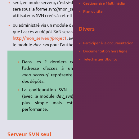
seul, en mode serveur, c'est-à-dire que l'accès au dépôt SVN
Gestionnaire Multimédia
sera sous la forme svn://mon_serveur/projet1 , avec des
Plan du site
utilisateurs SVN créés à cet effet;
ou administré via un module d'Apache (
dav_svn
), c'est-à-dire
Divers
que l'accès au dépôt SVN sera sous la forme
http://mon_serveur/projet1
, avec des utilisateurs créés pour
Participer à la documentation
le module
dav_svn
pour l'authentification.
Documentation hors ligne
Télécharger Ubuntu
Dans les 2 derniers cas, dans
l'adresse d'accès à un dépôt,
mon_serveur
/ représente
la base
des dépôts.
La configuration SVN + Apache
(avec le module
dav_svn
) semble
plus simple mais est moins
performante.
Serveur SVN seul