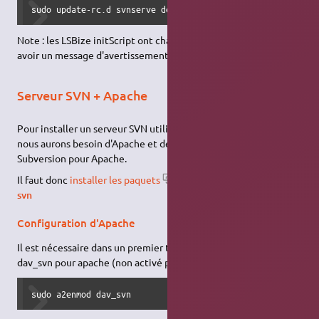
sudo update-rc.d svnserve defaults
Note : les LSBize initScript ont changé de format; vous pouvez
avoir un message d'avertissement en retour.
Serveur SVN + Apache
Pour installer un serveur SVN utilisant le serveur web
Apache
,
nous aurons besoin d'Apache et de la bibliothèque de
Subversion pour Apache.
Il faut donc
installer les paquets
apache2 libapache2-mod-
svn
Configuration d'Apache
Il est nécessaire dans un premier temps d'activer le module
dav_svn pour apache (non activé par défaut):
sudo a2enmod dav_svn