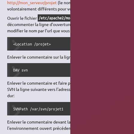
http://mon_serveur/projet
(le nom et l'url sont ici
volontairement différents pour voir la différence).
Ouvrir le fichier
et
/etc/apache2/mods-enabled/dav_svn.conf
décommenter la ligne d'ouverture de l'environnement, et
modifier le nom par l'url que vous voulez utiliser:
<Location /projet>
Enlever le commentaire sur la ligne pour activer le module:
DAV svn
Enlever le commentaire et faire pointer vers votre répertoire
SVN la ligne suivante vers l'adresse du dépôt sur votre disque
dur:
SVNPath /var/svn/projet1
Enlever le commentaire devant la ligne de fermeture de
l'environnement ouvert précédemment: