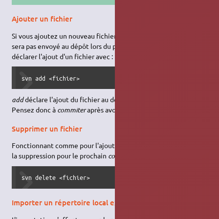
Ajouter un fichier
Si vous ajoutez un nouveau fichier à votre copie locale, il ne
sera pas envoyé au dépôt lors du prochain
commit
. Il faut
déclarer l'ajout d'un fichier avec :
svn add <fichier>
add
déclare l'ajout du fichier au dépôt pour le prochain
commit
.
Pensez donc à
commiter
après avoir ajouté un fichier.
Supprimer un fichier
Fonctionnant comme pour l'ajout d'un fichier, la déclaration de
la suppression pour le prochain
commit
s'effectue avec :
svn delete <fichier>
Importer un répertoire local existant