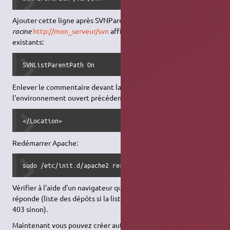
Ajouter cette ligne après SVNParentPath si vous voulez que
la
racine
http://mon_serveur/svn
affiche la liste des dépôts SVN
existants:
SVNListParentPath On
Enlever le commentaire devant la ligne de fermeture de
l'environnement ouvert précédemment:
</Location>
Redémarrer Apache:
sudo /etc/init.d/apache2 restart
Vérifier à l'aide d'un navigateur que
http://mon_serveur/svn
réponde (liste des dépôts si la liste est activée, erreur HTTP
403 sinon).
Maintenant vous pouvez créer autant de dépôts que vous