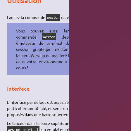
Utilisation
Lancez la commande
dans une
console
.
weston
Vous pouvez aussi lancer la
commande
depuis un
weston
émulateur de terminal dans une
session graphique existante, cela
lancera Weston de manière fenêtrée
dans votre environnement déjà en
cours !
Interface
L'interface par défaut est assez spartiate : un fond d'écran
particulièrement laid, et seuls un lanceur et une horloge sont
proposés dans une barre supérieure.
Le lanceur dans la barre supérieure correspond à
, un émulateur de terminal simple,
weston-terminal