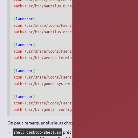
path
=
/usr/bin/nautilus Bureau
[
launcher
]
icon
=
/usr/share/icons/Faenza/devices/24/drive-harddisk-sy
path
=
/usr/bin/nautilus other-locations:///
[
launcher
]
icon
=
/usr/share/icons/Faenza/apps/24/terminal.png
path
=
/usr/bin/weston-terminal
[
launcher
]
icon
=
/usr/share/icons/Faenza/apps/24/gnome-monitor.png
path
=
/usr/bin/gnome-system-monitor
[
launcher
]
icon
=
/usr/share/icons/Faenza/apps/24/redhat-server_settin
path
=
/usr/bin/gedit .config/weston.ini
On peut remarquer plusieurs choses :
précise le shell à utiliser en tant
shell=desktop-shell.so