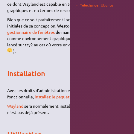
ce dont Wayland est capable en terme de performances
Télécharger Ubuntu
graphiques et en termes de ressources.
Bien que ce soit parfaitement incohérent avec les raisons
initiales de sa conception,
Weston peut être utilisé comme
gestionnaire de fenêtres
de manière autonome
(par exemple,
comme environnement graphique de secours pouvant être
lancé sur tty2 au cas où votre environnement principal crashe
).
Installation
Avec les droits d'administration et une connexion internet
fonctionnelle,
installez le paquet
weston
.
Wayland
sera normalement installé comme dépendance si il
n'est pas déjà présent.