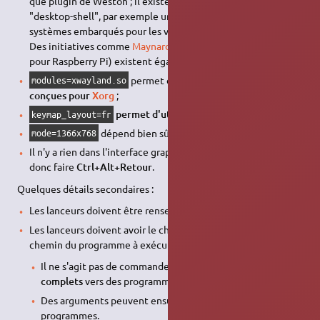
que plugin de Weston ; il existe d'autres possibilités que
"desktop-shell", par exemple un shell spécialisé dans les
systèmes embarqués pour les véhicules (
).
weston-ivi-shell
Des initiatives comme
Maynard
(un bureau expérimental
pour Raspberry Pi) existent également.
permet d'
utiliser des applications
modules=xwayland.so
conçues pour
Xorg
;
permet d'utiliser un clavier AZERTY
;
keymap_layout=fr
dépend bien sûr de votre écran ;
mode=1366x768
Il n'y a rien dans l'interface graphique pour quitter, il faut
donc faire
Ctrl+Alt+Retour
.
Quelques détails secondaires :
Les lanceurs doivent être renseignés un par un, dans l'ordre.
Les lanceurs doivent avoir le chemin d'une icône valide et le
chemin du programme à exécuter :
Il ne s'agit pas de commandes bash, mais bien de
chemins
complets
vers des programmes.
Des arguments peuvent ensuite être donnés à ces
programmes.