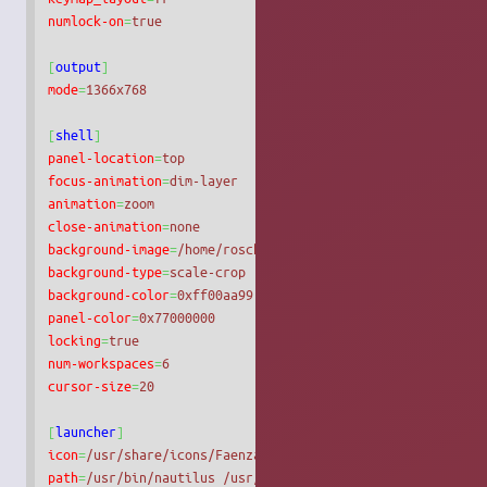
numlock-on
=
true
[
output
]
mode
=
1366x768
[
shell
]
panel-location
=
top
focus-animation
=
dim-layer
animation
=
zoom
close-animation
=
none
background-image
=
/home/roschan/Images/Wallpapers/nge_1.jp
background-type
=
scale-crop
background-color
=
0xff00aa99
panel-color
=
0x77000000
locking
=
true
num-workspaces
=
6
cursor-size
=
20
[
launcher
]
icon
=
/usr/share/icons/Faenza/places/24/distributor-logo-d
path
=
/usr/bin/nautilus /usr/share/applications