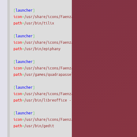
[
launcher
]
icon
=
/usr/share/icons/Faenza/apps/24/xterm.png
path
=
/usr/bin/tilix
[
launcher
]
icon
=
/usr/share/icons/Faenza/apps/24/web-browser.png
path
=
/usr/bin/epiphany
[
launcher
]
icon
=
/usr/share/icons/Faenza/apps/24/quadrapassel.png
path
=
/usr/games/quadrapassel
[
launcher
]
icon
=
/usr/share/icons/Faenza/apps/24/libreoffice3-writer.
path
=
/usr/bin/libreoffice --writer
[
launcher
]
icon
=
/usr/share/icons/Faenza/apps/24/text-editor.png
path
=
/usr/bin/gedit