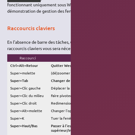
fonctionnant uniquement sous Wayland et offrant ainsi une
démonstration de gestion des fenêtres.
Raccourcis claviers
En l'absence de barre des tâches, une bonne connaissance des
raccourcis claviers vous sera nécessaire :
Raccourci
Action
Ctrl+Alt+Retour
Quitter Weston
Super+molette
(dé)zoomer
Super+Tab
Changer de fenêtre
Super+Clic gauche
Déplacer la fenêtre
Super+Clic du milieu
Faire pivoter la fenêtre
Super+Clic droit
Redimensionner la fenêtre
Super+Alt+molette
Changer l'opacité d'une fenêtre
Super+K
Tuer la fenêtre active
Super+Haut/Bas
Passer à l'espace de travail
supérieur/inférieur