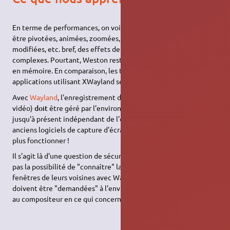
En terme de performances, on voit que les fenêtres peuvent
être pivotées, animées, zoomées, leurs transparences
modifiées, etc. bref, des effets de composition plutôt
complexes. Pourtant, Weston reste très rapide, fluide et léger
en mémoire. En comparaison, les temps de réactions des
applications utilisant XWayland se ressentent d'ailleurs parfois.
Avec
Wayland
, l'enregistrement de l'écran (capture photo ou
vidéo)
doit
être géré par l'environnement, alors qu'il était
jusqu'à présent indépendant de l'environnement utilisé. Vos
anciens logiciels de capture d'écran pour Xorg risquent de ne
plus fonctionner !
Il s'agit là d'une question de sécurité : les applications n'ayant
pas la possibilité de "connaître" la position et le contenu des
fenêtres de leurs voisines avec Wayland, ces informations
doivent être "demandées" à l'environnement (et notamment
au compositeur en ce qui concerne les fenêtres).