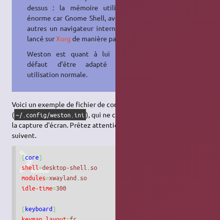
dessus : la mémoire utilisée est
énorme car Gnome Shell, avec entre
autres un navigateur internet, était
lancé sur
Xorg
de manière parallèle.
Weston est quant à lui
léger
, à
défaut d’être adapté à une
utilisation normale.
Voici un exemple de fichier de configuration
(
), qui ne correspond pas exactement à
~/.config/weston.ini
la capture d'écran. Prêtez attention aux commentaires qui
suivent.
[
core
]
shell
=
desktop-shell.so
modules
=
xwayland.so
idle-time
=
300
[
keyboard
]
keymap_layout
=
fr