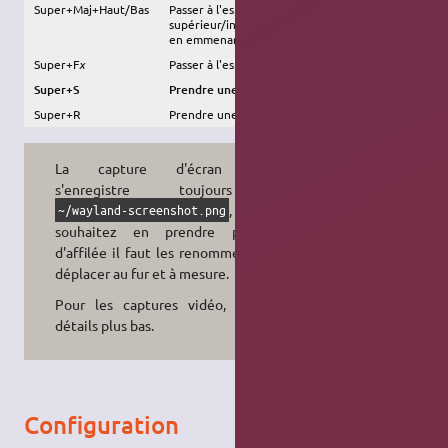
Super+Maj+Haut/Bas
Passer à l'espace de travail
supérieur/inférieur
en emmenant la fenêtre active
Super+F
x
Passer à l'espace de travail n°
x
Super+S
Prendre une capture d'écran (photo)
Super+R
Prendre une capture d'écran (vidéo)
La capture d'écran photo
s'enregistre toujours à
, si vous
~/wayland-screenshot.png
souhaitez en prendre plusieurs
d'affilée il faut les renommer ou les
déplacer au fur et à mesure.
Pour les captures vidéo, voir les
détails plus bas.
Configuration