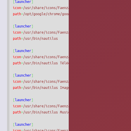
[
launcher
]
icon
=
/usr/share/icons/Faenza/apps/24/google-chrome.png
path
=
/opt/google/chrome/google-chrome
[
launcher
]
icon
=
/usr/share/icons/Faenza/places/24/user-home.png
path
=
/usr/bin/nautilus
[
launcher
]
icon
=
/usr/share/icons/Faenza/places/24/folder-download.pn
path
=
/usr/bin/nautilus Téléchargements
[
launcher
]
icon
=
/usr/share/icons/Faenza/places/24/folder-pictures.pn
path
=
/usr/bin/nautilus Images
[
launcher
]
icon
=
/usr/share/icons/Faenza/places/24/folder-music.png
path
=
/usr/bin/nautilus Musique
[
launcher
]
icon
=
/usr/share/icons/Faenza/places/24/user-desktop.png