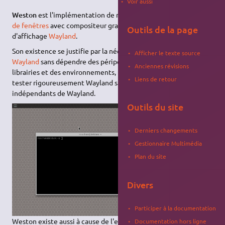
Voir aussi
Weston
est l'implémentation de référence d'un
gestionnaire
de fenêtres
avec compositeur graphique pour le protocole
Outils de la page
d'affichage
Wayland
.
Son existence se justifie par la nécessité de développer
Afficher le texte source
Wayland
sans dépendre des péripéties du développement des
Anciennes révisions
librairies et des environnements, par le besoin de pouvoir
Liens de retour
tester rigoureusement Wayland sans subir de bugs
indépendants de Wayland.
Outils du site
Derniers changements
Gestionnaire Multimédia
Plan du site
Divers
Participer à la documentation
Weston existe aussi à cause de l'envie de montrer au plus tôt
Documentation hors ligne