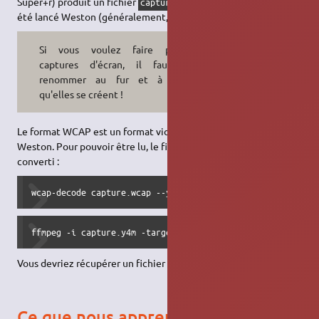
Super+r) produit un fichier
dans le dossier d'où a
capture.wcap
été lancé Weston (généralement,
).
~/
Si vous voulez faire plusieurs
captures d'écran, il faudra les
renommer au fur et à mesure
qu'elles se créent !
Le format WCAP est un format vidéo sans perte, spécifique à
Weston. Pour pouvoir être lu, le fichier WCAP doit être
converti :
wcap-decode capture.wcap --yuv4mpeg2 > capture.y4m
ffmpeg -i capture.y4m -target ntsc-dvd output.mpg
Vous devriez récupérer un fichier
lisible.
.mpg
Ce que nous apprend Weston