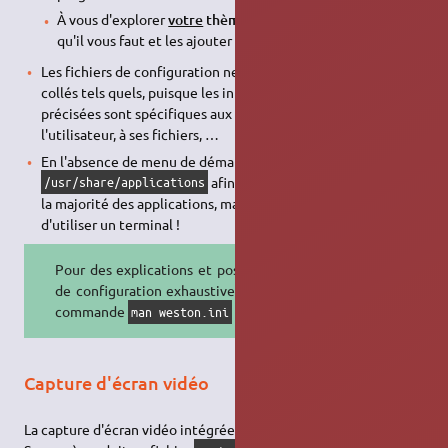
À vous d'explorer
votre
thème d'icône
pour y trouver ceux
qu'il vous faut et les ajouter manuellement.
Les fichiers de configuration ne peuvent pas être copiés-
collés tels quels, puisque les informations qui y sont
précisées sont spécifiques aux logiciels installés, à
l'utilisateur, à ses fichiers, …
En l'absence de menu de démarrage, j'ai renseigné le chemin
afin d'avoir un accès graphique à
/usr/share/applications
la majorité des applications, mais à l'usage, il est plus simple
d'utiliser un terminal !
Pour des explications et possibilités
de configuration exhaustives, voir la
commande
(5).
man weston.ini
Capture d'écran vidéo
La capture d'écran vidéo intégrée (démarrée et stoppée par