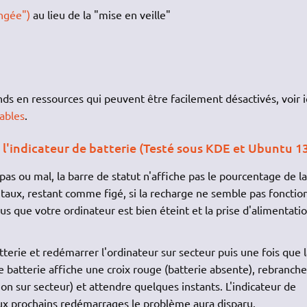
ongée")
au lieu de la "mise en veille"
s en ressources qui peuvent être facilement désactivés, voir ic
ables
.
 l'indicateur de batterie (Testé sous KDE et Ubuntu 13
 pas ou mal, la barre de statut n'affiche pas le pourcentage de la
e taux, restant comme figé, si la recharge ne semble pas fonctio
us que votre ordinateur est bien éteint et la prise d'alimentati
tterie et redémarrer l'ordinateur sur secteur puis une fois que l
e batterie affiche une croix rouge (batterie absente), rebranche
tion sur secteur) et attendre quelques instants. L'indicateur de
i aux prochains redémarrages le problème aura disparu.