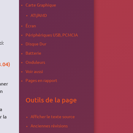
Carte Graphique
ATI/AMD
Écran
Périphériques USB, PCMCIA
i:
Disque Dur
Batterie
Onduleurs ​
.04)
Voir aussi
Pages en rapport
nner
on
Outils de la page
a
r la
Afficher le texte source
Anciennes révisions