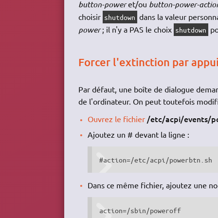
button-power
et/ou
button-power-actio
choisir
dans la valeur personna
shutdown
power
; il n'y a PAS le choix
po
shutdown
Forcer l'extinction par app
Par défaut, une boîte de dialogue demand
de l'ordinateur. On peut toutefois modifi
/etc/acpi/events/
Ouvrez le fichier
Ajoutez un # devant la ligne :
#action=/etc/acpi/powerbtn.sh
Dans ce même fichier, ajoutez une nou
action=/sbin/poweroff