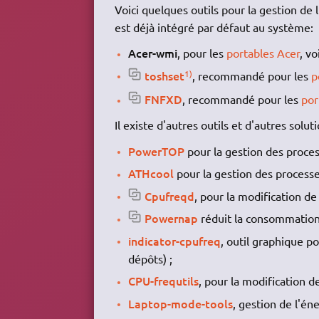
Voici quelques outils pour la gestion de
est déjà intégré par défaut au système:
Acer-wmi
, pour les
portables Acer
, vo
toshset
1)
, recommandé pour les
p
FNFXD
, recommandé pour les
por
Il existe d'autres outils et d'autres solut
PowerTOP
pour la gestion des process
ATHcool
pour la gestion des process
Cpufreqd
, pour la modification d
Powernap
réduit la consommation d
indicator-cpufreq
, outil graphique p
dépôts) ;
CPU-frequtils
, pour la modification d
Laptop-mode-tools
, gestion de l'éne