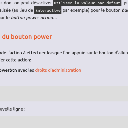
n
, dont on peut désactiver
, p
utiliser la valeur par defaut
lisée (au lieu de
par exemple) pour le bouton
bu
interactive
ur le
button-power-action
…
ui du bouton power
e l'action à effectuer lorsque l'on appuie sur le bouton d'all
er cette action:
powerbtn
avec les
droits d'administration
velle ligne :