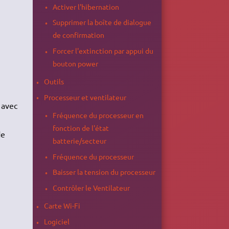
Activer l'hibernation
Supprimer la boîte de dialogue
de confirmation
Forcer l'extinction par appui du
bouton power
Outils
Processeur et ventilateur
 avec
Fréquence du processeur en
fonction de l'état
de
batterie/secteur
Fréquence du processeur
Baisser la tension du processeur
Contrôler le Ventilateur
Carte Wi-Fi
Logiciel