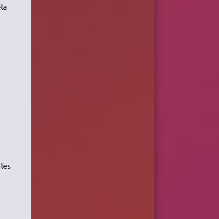
la
 les