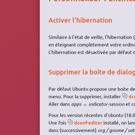
Activer l'hibernation
Similaire à l'état de veille, l'hibernati
en éteignant complètement votre ordinateu
L'hibernation est désactivée par défaut d
Supprimer la boîte de dialo
Par défaut Ubuntu propose une boite de 
dc
menu. Pour la supprimer, installer
Aller dans
apps → indicator-session
et c
Pour les version récentes d'ubuntu (18.0
dconf-editor
Une fois
installé, on lan
dans (successivement)
org / gnome / set