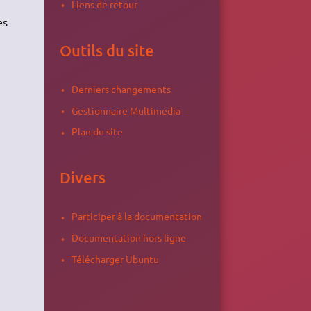
Liens de retour
es
Outils du site
Derniers changements
Gestionnaire Multimédia
Plan du site
Divers
Participer à la documentation
Documentation hors ligne
Télécharger Ubuntu