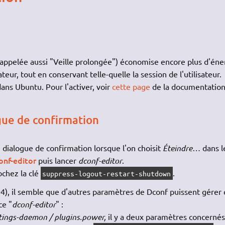
on (appelée aussi "Veille prolongée") économise encore plus d'éne
r, tout en conservant telle-quelle la session de l'utilisateur.
ans Ubuntu. Pour l'activer, voir
cette page
de la documentation
gue de confirmation
dialogue de confirmation lorsque l'on choisit
Éteindre…
dans l
onf-editor
puis lancer
dconf-editor
.
ochez la clé
.
suppress-logout-restart-shutdown
4), il semble que d'autres paramètres de Dconf puissent gérer c
ce "
dconf-editor
" :
tings-daemon / plugins.power,
il y a deux paramètres concernés