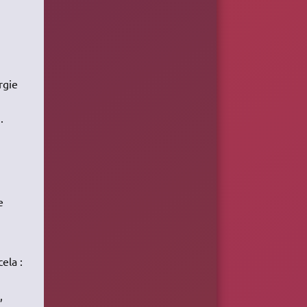
rgie
.
e
ela :
,