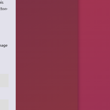
uis
tton-
umage