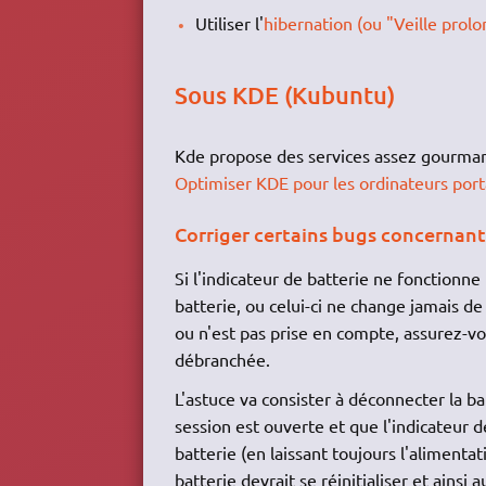
Utiliser l'
hibernation (ou "Veille prol
Sous KDE (Kubuntu)
Kde propose des services assez gourmand
Optimiser KDE pour les ordinateurs port
Corriger certains bugs concernant
Si l'indicateur de batterie ne fonctionne
batterie, ou celui-ci ne change jamais d
ou n'est pas prise en compte, assurez-vo
débranchée.
L'astuce va consister à déconnecter la ba
session est ouverte et que l'indicateur d
batterie (en laissant toujours l'alimenta
batterie devrait se réinitialiser et ains