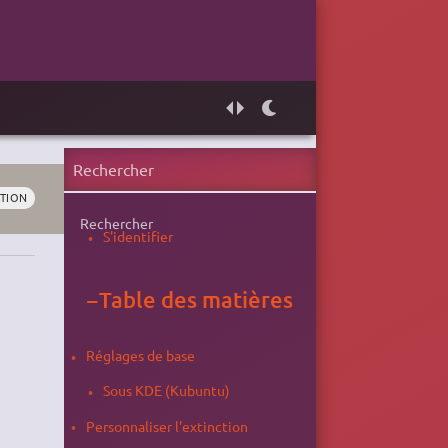
ATION
Rechercher
S'identifier
−
Table des matières
Réglages de base
Sous KDE (Kubuntu)
Personnaliser l'extinction