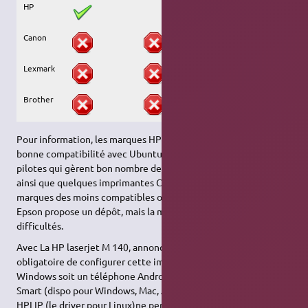
HP
Canon
Lexmark
Brother
Pour information, les marques HP et Brother ont une très
bonne compatibilité avec Ubuntu. Samsung propose aussi des
pilotes qui gèrent bon nombre de leurs imprimantes. Lexmark,
ainsi que quelques imprimantes Canon (LBP) restent deux
marques des moins compatibles ou sont difficiles à paramétrer.
Epson propose un dépôt, mais la marque peut poser quelques
difficultés.
Avec La HP laserjet M 140, annoncée "compatible HP+", il est
obligatoire de configurer cette imprimante avec, soit un PC
Windows soit un téléphone Android pour installer leur appli HP
Smart (dispo pour Windows, Mac, Android, mais pas Linux),
HPLIP (le driver pour Linux)ne permet pas de faire la