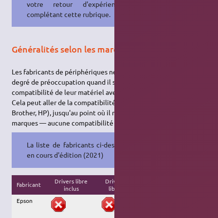
votre retour d'expérience en
complétant cette rubrique.
Généralités selon les marques
Les fabricants de périphériques ne montrent pas tous le même
degré de préoccupation quand il s'agira de s'assurer de la bonne
compatibilité de leur matériel avec les systèmes Linux.
Cela peut aller de la compatibilité quasi-totale (comme chez
Brother, HP), jusqu'au point où il n'existe — pour certaines
marques — aucune compatibilité du tout.
La liste de fabricants ci-dessous est
en cours d'édition (2021)
Drivers libre
Drivers
Driver non libre
Fabricant
inclus
libre
fonctionnel
Epson