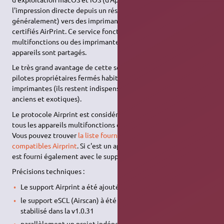
l'impression directe depuis un réseau local sans fil (Wi-Fi
généralement) vers des imprimantes et des multicopieurs
certifiés AirPrint. Ce service fonctionne aussi avec des copieurs
multifonctions ou des imprimantes incompatibles si ces
appareils sont partagés.
Le très grand avantage de cette solution est l'inutilité des
pilotes propriétaires fermés habituellement nécessaires aux
imprimantes (ils restent indispensables pour les appareils
anciens et exotiques).
Le protocole Airprint est considéré comme fonctionnant avec
tous les appareils multifonctions développés à partir de 2015.
Vous pouvez trouver
la liste fournie par Apple des appareils
compatibles Airprint
. Si c'est un appareil multifonction, Airprint
est fourni également avec le support Airscan.
Précisions techniques :
Le support Airprint a été ajouté à
cups
v2.3 (2019),
le support eSCL (Airscan) à été ajouté à
sane
v1.0.29, et est
stabilisé dans la v1.0.31
parallèlement un projet indépendant à vu le jour, sane-