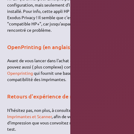
configuration, mais seulement d'imprimer et scanner une fois
installé. Pour info, cette appli HP Smart est classée 0/5 par
Exodus Privacy ! Il semble que c'est lié aux modèles
"compatible HP+", car jusqu'auparavant je n'avais jamais
rencontré ce problème.
OpenPrinting (en anglais)
Avant de vous lancer dans l'achat d'une imprimante, vous
pouvez aussi ( plus complexe) consulter le site web
Openprinting
qui fournit une base de données sur la
compatibilité des imprimantes.
Retours d'expérience de nos membres
N'hésitez pas, non plus, à consulter la section du forum
Imprimantes et Scanner
, afin de vous assurer que le matériel
d'impression que vous convoitez n'a pas déjà fait l'objet d'un
test.