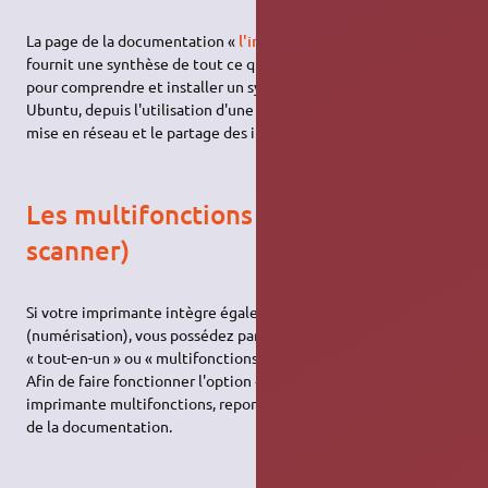
La page de la documentation «
l'impression sous Ubuntu
» vous
fournit une synthèse de tout ce qu'il est utile de connaître
pour comprendre et installer un système d'impression sous
Ubuntu, depuis l'utilisation d'une connexion directe jusqu'à la
mise en réseau et le partage des imprimantes.
Les multifonctions (imprimante &
scanner)
Si votre imprimante intègre également la fonction "scanner"
(numérisation), vous possédez par conséquent une imprimante
« tout-en-un » ou « multifonctions ».
Afin de faire fonctionner l'option «
» de votre
scanner
imprimante multifonctions, reportez-vous à la page «
scanner
»
de la documentation.