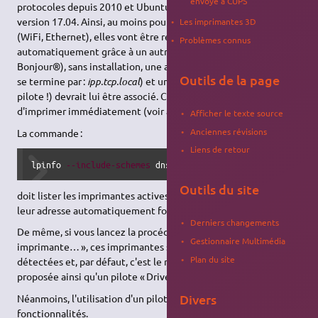
envoyé à CUPS
protocoles depuis 2010 et Ubuntu l'a intégré à partir de la
version 17.04. Ainsi, au moins pour les imprimantes réseaux
Les imprimantes 3D
(WiFi, Ethernet), elles vont être repérée sur le réseau
Problèmes connus
automatiquement grâce à un autre protocole, Avahi (Zeroconf /
Bonjour®), sans installation, une adresse réseau assignée (elle
Outils de la page
se termine par :
ipp.tcp.local
) et un pilote 'Driverless' (sans
pilote !) devrait lui être associé. Ceci doit permettre
d'imprimer immédiatement (voir aussi en 3.1 ci-dessous).
Afficher le texte source
Anciennes révisions
La commande :
Liens de retour
lpinfo 
--include-schemes
 dnssd 
-v
Outils du site
doit lister les imprimantes actives sur votre réseau ainsi que
leur adresse automatiquement formatée.
Derniers changements
De même, si vous lancez la procédure « Ajouter une
Gestionnaire Multimédia
imprimante… », ces imprimantes sont immédiatement
Plan du site
détectées et, par défaut, c'est le même type d'adresse qui est
proposée ainsi qu'un pilote « Driverless ».
Divers
Néanmoins, l'utilisation d'un pilote dédié peut apporter plus de
fonctionnalités.