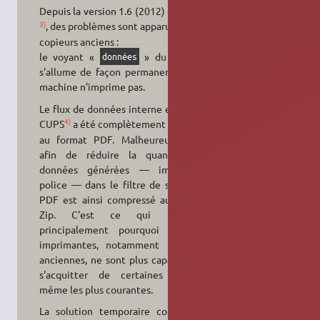
Depuis la version 1.6 (2012) de CUPS
3)
, des problèmes sont apparus sur les
copieurs anciens :
le voyant «
» du copieur
données
s'allume de façon permanente et la
machine n'imprime pas.
Le flux de données interne envoyé à
4)
CUPS
a été complètement converti
au format PDF. Malheureusement,
afin de réduire la quantité de
données générées — image et
police — dans le filtre de sortie, le
PDF est ainsi compressé au format
Zip. C'est ce qui explique
principalement pourquoi diverses
imprimantes, notamment les plus
anciennes, ne sont plus capables de
s'acquitter de certaines taches,
même les plus courantes.
La solution temporaire consiste à