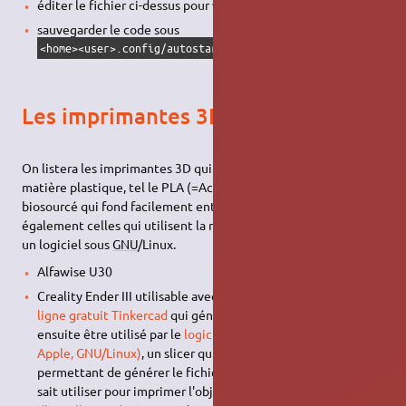
éditer le fichier ci-dessus pour votre imprimante
sauvegarder le code sous
<home><user>.config/autostart/fichier ZIP envoyé à CUPS.s
Les imprimantes 3D
On listera les imprimantes 3D qui utilisent des filaments en
matière plastique, tel le PLA (=Acide polylactique, un plastique
biosourcé qui fond facilement entre 190 et 220°C) et
également celles qui utilisent la résine pour lesquelles il existe
un logiciel sous
GNU
/Linux.
Alfawise U30
Creality Ender III utilisable avec le
logiciel de création 3D en
ligne gratuit Tinkercad
qui génère un fichier STL qui peut
ensuite être utilisé par le
logiciel libre Cura (Windows,
Apple, GNU/Linux)
, un slicer qui va réaliser le laminage 3D
permettant de générer le fichier g-code que l'imprimante
sait utiliser pour imprimer l'objet en 3D. Un
guide sommaire