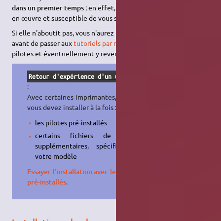
dans un premier temps
; en effet, elle est très facile à mettre
en œuvre et susceptible de vous simplifier grandement la vie.
Si elle n'aboutit pas, vous n'aurez perdu que quelques minutes
avant de passer aux
tutoriels par marque
pour chercher des
pilotes et éventuellement y revenir une fois ceux-ci installés.
Retour d'expérience d'un utilisateur
:
Avec certaines imprimantes/scanner,
vous devez installer à la fois :
les pilotes pré-installés
certains fichiers de pilotes
supplémentaires, spécifiques à
votre modèle
Essayer l'installation avec les pilotes
pré-installés
.