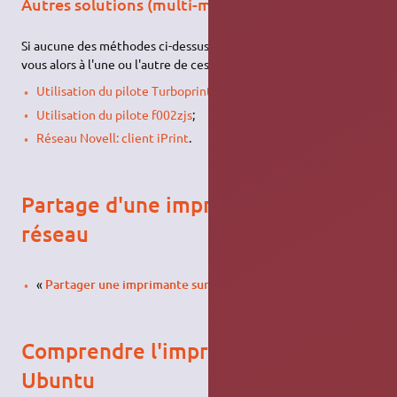
Autres solutions (multi-marques)
Si aucune des méthodes ci-dessus n'a fonctionné, reportez-
vous alors à l'une ou l'autre de ces pages :
Utilisation du pilote Turboprint
;
Utilisation du pilote f002zjs
;
Réseau Novell: client iPrint
.
Partage d'une imprimante en
réseau
«
Partager une imprimante sur un réseau
».
Comprendre l'impression sous
Ubuntu