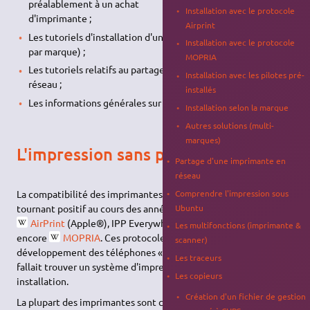
préalablement à un achat
Installation avec le protocole
d'imprimante ;
Airprint
Les tutoriels d'installation d'une imprimante (génériques ou
Installation avec le protocole
par marque) ;
MOPRIA
Les tutoriels relatifs au partage d'une imprimante sur un
Installation avec les pilotes pré-
réseau ;
installés
Les informations générales sur l'impression sous Ubuntu.
Installation selon la marque
Autres solutions (multi-
marques)
L'impression sans pilote
Partage d'une imprimante en
réseau
Comprendre l'impression sous
La compatibilité des imprimantes avec Ubuntu a suivi un
Ubuntu
tournant positif au cours des années 2010 grâce aux protocoles
AirPrint
(Apple®), IPP Everywhere® (voir page
CUPS
) ou
Les multifonctions (imprimante &
encore
MOPRIA
. Ces protocoles sont la conséquence du
scanner)
développement des téléphones « intelligents » pour lesquels il
Les traceurs
fallait trouver un système d'impression d'accès simple sans
Les copieurs
installation.
Création d'un fichier de gestion
La plupart des imprimantes sont compatibles avec ces