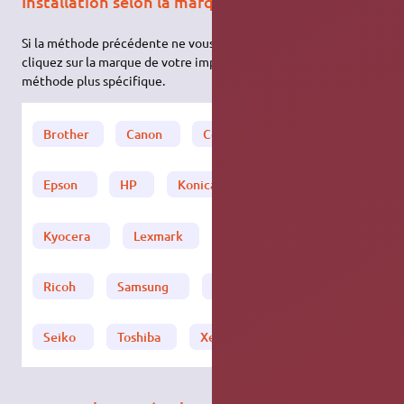
Installation selon la marque
Si la méthode précédente ne vous a pas donné satisfaction,
cliquez sur la marque de votre imprimante pour essayer une
méthode plus spécifique.
2)
Brother
Canon
Compaq
Dell
Epson
HP
Konica/Minolta
Kyocera
Lexmark
Oki
Panasonic
Ricoh
Samsung
Sharp
Seiko
Toshiba
Xerox