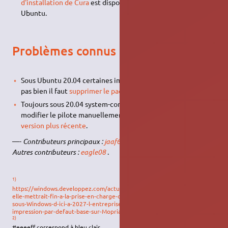
d'installation de Cura
est disponible sur ce site dédié à
Ubuntu.
Problèmes connus
Sous Ubuntu 20.04 certaines imprimantes usb ne fonctionne
pas bien il faut
supprimer le paquet
ippusbxd
.
Toujours sous 20.04 system-config-printer ne permet pas de
modifier le pilote manuellement il faut pour cela
installer un
version plus récente
.
—-
Contributeurs principaux :
jaaf64
,
fabux
,
nicolas11
Autres contributeurs :
eagle08
.
1)
https://windows.developpez.com/actu/348300/Microsoft-a-annonce-qu-
elle-mettrait-fin-a-la-prise-en-charge-des-pilotes-d-imprimante-tiers-
sous-Windows-d-ici-a-2027-l-entreprise-introduit-un-nouveau-mode-d-
impression-par-defaut-base-sur-Mopria/
2)
#eeeeff correspond à bleu clair