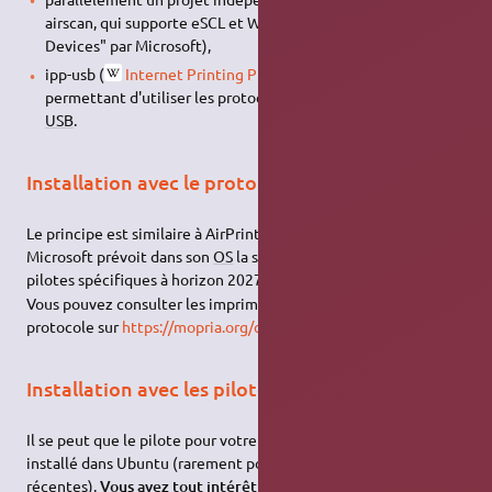
airscan, qui supporte eSCL et WSD ("Web Services for
Devices" par Microsoft),
ipp-usb (
Internet Printing Protocol
) est logiciel astucieux
permettant d'utiliser les protocoles Airprint et Airscan via
USB
.
Installation avec le protocole MOPRIA
Le principe est similaire à AirPrint.
Microsoft prévoit dans son
OS
la suppression complète des
1)
pilotes spécifiques à horizon 2027 au profit de MOPRIA.
Vous pouvez consulter les imprimantes qui supportent ce
protocole sur
https://mopria.org/certified-products
Installation avec les pilotes pré-installés
Il se peut que le pilote pour votre imprimante soit déjà pré-
installé dans Ubuntu (rarement pour les imprimantes
récentes).
Vous avez tout intérêt à essayer cette méthode