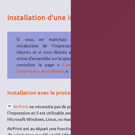
Installation d'une imprimante
Si vous ne maitrisez pas le
vocabulaire de l'impression sous
Ubuntu et si vous désirez avoir une
vision d'ensemble sur la question,
consultez la page «
Comprendre
l'impression sous Ubuntu
».
Installation avec le protocole Airprint
AirPrint
ne nécessite pas de pilotes spécifiques à
l'impression et il est utilisable avec tout ordinateur exécutant
Microsoft Windows, Linux, ou macOS.
AirPrint est au départ une fonctionnalité des systèmes
d'exploitation macOS et iOS (d'Apple) afin de permettre