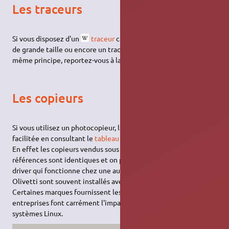
Les traceurs
Si vous disposez d'un
traceur
capable de gérer des feuilles
de grande taille ou encore un traceur de découpe basé sur le
même principe, reportez-vous à la page
traceur
.
Les copieurs
Si vous utilisez un photocopieur, l'installation peut être
facilitée en consultant le
tableau des équivalences de Katun
.
En effet les copieurs vendus sous différentes marques et
références sont identiques et on peut donc souvent trouver un
driver qui fonctionne chez une autre marque : par exemple les
Olivetti sont souvent installés avec des pilotes Triumph-Adler.
Certaines marques fournissent les pilotes Linux et d'autres
entreprises font carrément l'impasse sur la gestion des
systèmes Linux.