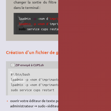
5)
changer la sortie du filtre CUPS
:
dans le terminal :
lpadmin 
-p
<
nom d
'imprimante> -o pdftops-renderer-defa
lpadmin -p <nom d'
imprimante
>
-o
sudo
 service cups restart
Création d'un fichier de gestion envoyé à CUPS
ZIP envoyé à CUPS.sh
#!/bin/bash

lpadmin -p <nom d'imprimante> -o pdftops-renderer-default

lpadmin -p <nom d'imprimante> -o pdftops-renderer-default=
sudo service cups restart
ouvrir votre éditeur de texte préféré en mode
administrateur ⇒ sudo <éditeur de texte>