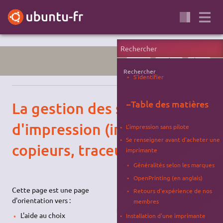
PORTAIL
MATÉRIEL
RÉSEAU
Rechercher
S'identifier
−
Table des matières
La gestion des systèmes
d'impression (imprimantes,
L'impression sans pilote
Se renseigner avant d'acheter une
copieurs, traceurs, …)
imprimante
Généralités selon les marques
OpenPrinting (en anglais)
Cette page est une page
Retours d'expérience de nos
d'orientation vers :
membres
L'aide au choix
Installation d'une imprimante