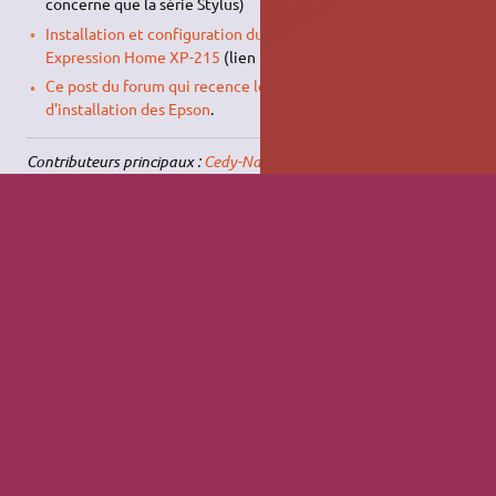
concerne que la série Stylus)
Installation et configuration du multifonction Wifi Epson
Expression Home XP-215
(lien mort)
Ce post du forum qui recence les diverses méthode
d'installation des Epson
.
Contributeurs principaux :
Cedy-Na-Mix
, Chicha, MeV,
megabis
,
BeAvEr
,
Lo_pescofi
(peaufination de la documentation.),
VinsS
,
L'Africain
.
1)
en enlevant le dièse « # » du début de ligne
2)
rajoutez un # en début de ligne
tutoriel/installer_imprimante_epson.txt
· Dernière modification :
Le 16/11/2025,
17:05
de
relax91
Sauf mention contraire, le contenu de ce wiki est placé sous les