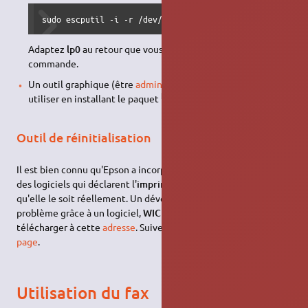
sudo escputil -i -r /dev/usb/lp0
Adaptez
lp0
au retour que vous a donné la première
commande.
Un outil graphique (être
administrateur
), que vous pouvez
utiliser en installant le paquet
mtink
.
Outil de réinitialisation
Il est bien connu qu'Epson a incorporé dans ses imprimantes
des logiciels qui déclarent l'
imprimante hors service
bien avant
qu'elle le soit réellement. Un développeur russe a contourné le
problème grâce à un logiciel,
WIC Reset Utility
. Vous pouvez le
télécharger à cette
adresse
. Suivez les instructions de cette
page
.
Utilisation du fax