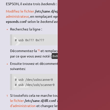
ESPSON, il existe trois
backends
:
epson
,
epson2
et
epsonds
Modifiez le fichier
/etc/sane.d/epson.conf
en
mode
administrateur
, en remplaçant
epson.conf
par
epson2.conf
ou
epsonds.conf
selon le
backend
associé à votre scanner :
Recherchez la ligne :
# usb 0x??? 0x???
1)
Décommentez-la
et remplacez les chiffres après le « 0x »
par ce que vous avez noté (
).
0x04b8 0x082f
Ensuite trouvez et décommentez également les lignes
suivantes:
# usb /dev/usbscanner0

# usb /dev/usb/scanner0
Si toutefois cela ne marche toujours pas, pour finir
modifiez
le fichier
/etc/sane.d/dll.conf
avec les
droits
d'administration
et changez les lignes: