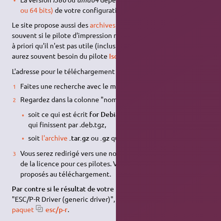
ou 64 bits)
de votre configuration.
Le site propose aussi des
archives
en
.tgz
ou en
tar.gz
. Très
souvent si le pilote d'impression n'est pas présent en
.deb
, c'est
à priori qu'il n'est pas utile (inclus dans
CUPS
), par contre vous
aurez souvent besoin du pilote
Iscan
pour le scanner.
L'adresse pour le téléchargement des pilotes Linux est
celle-ci
.
Faites une recherche avec le modèle de votre imprimante.
Regardez dans la colonne "nom du module" et choisissez:
soit ce qui est écrit
for Debian
ou à défaut le ou les noms
qui finissent par .deb.tgz,
soit
l'archive
.tar.gz
ou
.gz
qui vous sera proposée.
Vous serez redirigé vers une nouvelle page vous informant
de la licence pour ces pilotes. Viennent ensuite les pilotes
proposés au téléchargement.
Par contre si le résultat de votre recherche aboutit à ceci
:
"ESC/P-R Driver (generic driver)", il vous suffit d'
installer le
paquet
esc/p-r
.