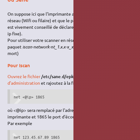
On suppose ici que l'imprimante a été paramétrée en mode
réseau (Wifi ou filaire) et que le paramétrage a été effectué (il
est vivement conseillé de déclarer manuellement une adresse
ip fixe).
Pour utiliser votre scanner en réseau vous avez besoin du
paquet
iscan-network-nt_1.x.x-x_xxx.deb
disponible
ici
(Lien
mort)
Pour Iscan
Ouvrez le fichier
/etc/sane.d/epkowa.conf
avec les
droits
d'administration
et rajoutez à la fin la ligne suivante
net <@ip> 1865
où <@ip> sera remplacé par l'adresse ip déclarée pour votre
imprimante et 1865 le port d'écoute du scanner.
Par exemple
net 123.45.67.89 1865