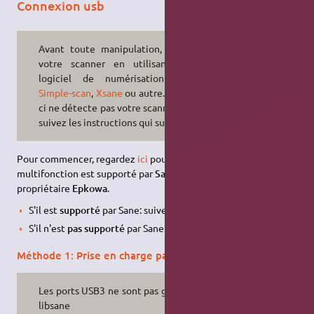
Connexion usb
Avant toute manipulation, essayez
votre scanner en utilisant votre
logiciel de numérisation favori,
Simple-scan
,
Xsane
ou autre. Si celui-
ci ne détecte pas votre scanner, alors
suivez les instructions qui suivent.
Pour commencer, regardez
ici
pour voir si le scanner de votre
multifonction est supporté par
Sane
, ou par le pilote
propriétaire
Epkowa
.
S'il est
supporté
par Sane: suivez la
Méthode 1
.
S'il n'est
pas supporté
par Sane: suivez la
Méthode 2
.
Méthode 1: Prise en charge par Sane
Les ports USB3 ne sont pas gérés par
libsane