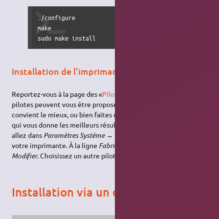
./configure

make

sudo make install
Installation de l'imprimante
Reportez-vous à la page des «
Pilotes pré-installés
». Plusieurs
pilotes peuvent vous être proposés, choisissez celui qui vous
convient le mieux, ou bien faites des essais pour trouvez celui
qui vous donne les meilleurs résultats. Pour modifier le pilote,
allez dans
Paramètres Système → Impression
double-cliquez sur
votre imprimante. À la ligne
Fabricant et modèle
, cliquez sur
Modifier
. Choisissez un autre pilote.
Installation via un dépôt spécifique