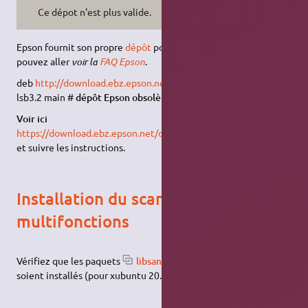
Ce dépot n'est plus valide.
Epson fournit son propre
dépôt
pour Ubuntu. À ce sujet, vous
pouvez aller
voir la
FAQ Epson
.
deb
http://download.ebz.epson.net/dsc/op/stable/debian/
lsb3.2 main #
dépôt Epson obsolète
Voir ici
https://download.ebz.epson.net/dsc/search/01/search/searchModu
et suivre les instructions.
Installation du scanner pour les
multifonctions
Vérifiez que les paquets
libsane-extras,sane-utils,xsltproc
soient installés (pour xubuntu 20.04, libsane-extras ?).