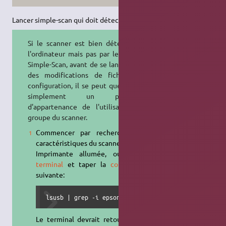
Lancer simple-scan qui doit détecter votre scanner.
Si le scanner est bien détecté par
l'ordinateur mais pas par le logiciel
Simple-Scan, avant de se lancer dans
des modifications de fichiers de
configuration, il se peut que ce soit
simplement un problème
d'appartenance de l'utilisateur au
groupe du scanner.
Commencer par rechercher les
caractéristiques du scanner.
Imprimante allumée, ouvrir un
terminal
et taper la
commande
suivante:
lsusb | grep -i epson
Le terminal devrait retourner un