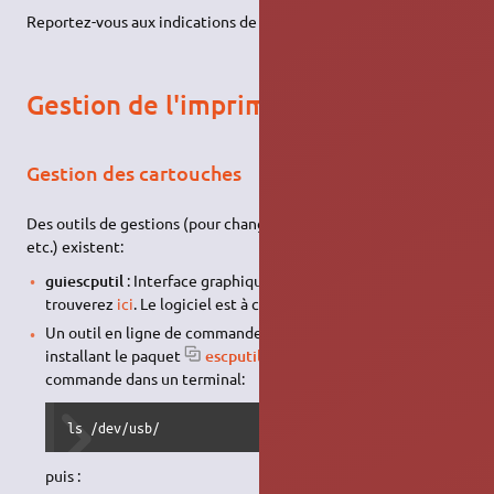
Reportez-vous aux indications de cette
page
.
Gestion de l'imprimante
Gestion des cartouches
Des outils de gestions (pour changer l'encre, aligner les têtes,
etc.) existent:
guiescputil
: Interface graphique de escputil que vous
trouverez
ici
. Le logiciel est à compiler manuellement.
Un outil en ligne de commande, que vous pouvez utiliser en
installant le paquet
escputil
, pour l'utiliser entrez cette
commande dans un terminal:
ls /dev/usb/
puis :