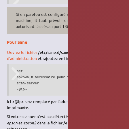
Si un parefeu est configuré sur votre
machine, il faut prévoir une régle
autorisant l'accès au port 1865
Pour Sane
Ouvrez le fichier
/etc/sane.d/saned.conf
avec les
droits
d'administration
et rajoutez en fin de fichier
  net

  epkowa # nécessaire pour iscan

  scan-server

  <@ip>
Ici <@ip> sera remplacé par l'adresse ip déclarée pour votre
imprimante.
2)
Si votre scanner n'est pas détecté, commentez
les lignes
epson
et
epson2
dans le fichier
/etc/sane.d/dll.conf
pour qu'il
soit reconnu.