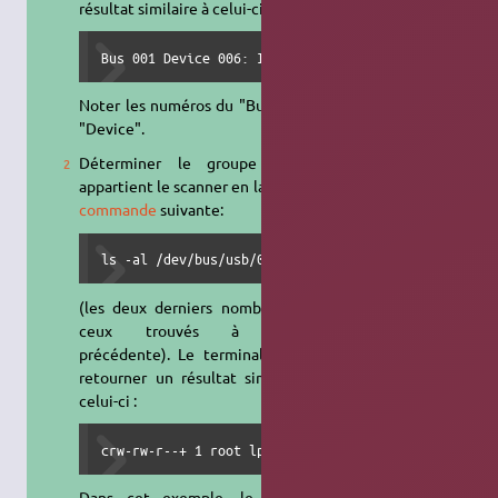
résultat similaire à celui-ci :
Bus 001 Device 006: ID 04b8:082f Seiko Epson Corp.
Noter les numéros du "Bus" et du
"Device".
Déterminer le groupe auquel
appartient le scanner en lançant la
commande
suivante:
ls -al /dev/bus/usb/001/006
(les deux derniers nombres sont
ceux trouvés à l'étape
précédente). Le terminal devrait
retourner un résultat similaire à
celui-ci :
crw-rw-r--+ 1 root lp 189
Dans cet exemple, le scanner