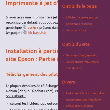
Imprimante à jet d'encre
Outils de la page
Si vous avez une imprimante à jet d'encre qui n'est pas
Afficher le texte source
reconnue par défaut, vous pouvez essayer d'
installer
le pilote
Anciennes révisions
générique
esc/p-r
présent dans les dépôts officiels ainsi que
Liens de retour
les paquet
lsb-base,lsb
.
Outils du site
Installation à partir des pilotes du
Derniers changements
site Epson : Partie imprimante
Gestionnaire Multimédia
Plan du site
Téléchargement des pilotes
Divers
La plupart des sites de téléchargement proposent des versions
Debian (.deb) ou Redhat (.rpm), en version
i386
ou
amd64
.
Participer à la documentation
Sous Ubuntu
:
Documentation hors ligne
ce sont les fichiers
.deb
qui sont utilisés.
Télécharger Ubuntu
La version
i386
ou
amd64
dépend de l'
architecture (32 bits