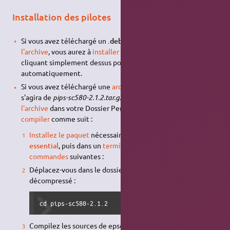
Installation des pilotes
Si vous avez téléchargé un
.deb.tgz
après avoir
extrait
l'archive
, vous aurez à
installer le paquet
par exemple en
cliquant simplement dessus pour qu'il s'installe
automatiquement.
Si vous avez téléchargé une
archive
(pour l'exemple ici il
s'agira de
pips-sc580-2.1.2.tar.gz
), il vous faudra
extraire
l'archive
dans votre Dossier Personnel par exemple, puis la
compiler
comme suit :
Installez le paquet
nécessaires à la compilation
build-
essential
, puis dans un
terminal
en saisissant les
commandes
suivantes :
Déplacez-vous dans le dossier préalablement
décompressé :
cd pips-sc580-2.1.2
Compilez les sources de epsoneplijs par: