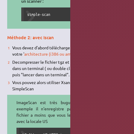
un scanner :
simple-scan
Méthode 2: avec Iscan
Vous devez d'abord télécharger les pilotes correspondant à
votre '
architecture (i386 ou amd64)
ici
(lien mort)
Decompresser le fichier tgz et lancer le fichier install.sh
dans un terminal ( ou double cliquer sur le fichier install.sh
puis "lancer dans un terminal". )
Vous pouvez alors utiliser Xsane ou Imagescan mais pas
SimpleScan
ImageScan est très bugué , par
exemple il n'enregistre pas votre
fichier a moins que vous le lanciez
avec la locale US