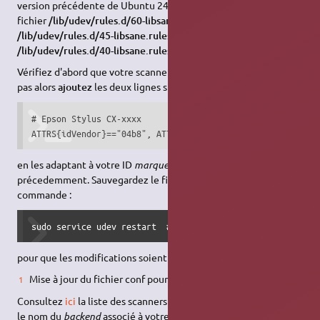
version précédente de Ubuntu 24.04. Dans ce cas, essayez, le
fichier
/lib/udev/rules.d/60-libsane.rules
(et avant c'était
/lib/udev/rules.d/45-libsane.rules
et avant c'était
/lib/udev/rules.d/40-libsane.rules
).
Vérifiez d'abord que votre scanner n'y est pas listé. S'il n'y est
pas alors
ajoutez
les deux lignes suivantes au fichier :
# Epson Stylus CX-xxxx

ATTRS{idVendor}=="04b8", ATTRS{idProduct}=="082f", ENV{li
en les adaptant à votre ID
marque:modèle
que vous avez noté
précedemment. Sauvegardez le fichier puis lancez la
commande :
sudo service udev restart  # ou /etc/init.d/udev restart
pour que les modifications soient prises en charge.
Mise à jour du fichier conf pour
Sane
Consultez
ici
la liste des scanners supportés par Sane et relevez
le nom du
backend
associé à votre scanner. Pour les scanners