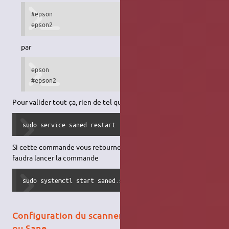
#epson

epson2
par
epson

#epson2
Pour valider tout ça, rien de tel qu'un petit:
sudo service saned restart
Si cette commande vous retourne un message d'erreur, alors il
faudra lancer la commande
sudo systemctl start saned.socket
Configuration du scanner en réseau avec Iscan
ou Sane