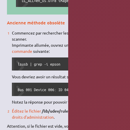
LC_ALL=en_US.UTF8 imagescan
Ancienne méthode obsolète
Commencez par rechercher les caractéristiques de votre
scanner.
Imprimante allumée, ouvrez un
terminal
et tapez la
commande
suivante:
lsusb | grep -i epson
Vous devriez avoir un résultat similaire à celui-ci :
Bus 001 Device 006: ID 04b8:082f Seiko Epson Corp.
Notez la réponse pour pouvoir vous en servir plus tard.
Éditez le fichier
/lib/udev/rules.d/60-libsane1.rules
avec les
droits d'administration
.
Attention, si le fichier est vide, vous êtes sans doute dans une