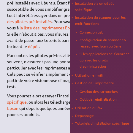
pré-installés avec Ubuntu. Étant facile à mettre en œuvre et
Installation via un dépôt
susceptible de vous simplifier grandement la vie, vous avez
spécifique
tout intérêt à essayer dans un premier temps, cette
méthode
Installation du scanner pour les
des pilotes pré-installés
. Pour savoir si c'est le cas reportez-
multifonctions
vous à
la liste des imprimantes Epson
.
Connexion usb
Si elle n'aboutit pas, vous n'aurez perdu que quelques minutes
avant de passer aux tutoriels par modèles ou à la méthode
Configuration du scanner en
incluant le
dépôt
.
réseau avec Iscan ou Sane
Si les applications ne s'ouvrent
Par contre, les pilotes pré-installés CUPS+Gutenprint bien
qu'avec les droits
souvent, n'assurent pas une bonne gestion des couleurs, en
d'administration
particulier avec les imprimantes ayant cinq couleurs ou plus.
Cela peut se vérifier simplement en imprimant une image à
Utilisation en wifi
partir de votre visionneuse d'image ou en réalisant une page de
Gestion de l'imprimante
test.
Gestion des cartouches
Vous pourrez alors essayer l'installation de pilotes via
un dépôt
Outil de réinitialisation
spécifique
, ou alors les télécharger sur
le site du constructeur
Epson
qui depuis quelques années propose des pilotes Linux
Utilisation du fax
pour ses produits.
Dépannage
Tutoriels d'installation spécifique