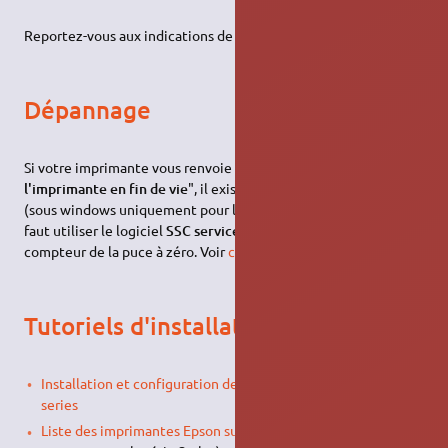
Reportez-vous aux indications de cette
page
.
Dépannage
Si votre imprimante vous renvoie le message "
Éléments de
l'imprimante en fin de vie
", il existe une solution logicielle
(sous windows uniquement pour le moment) pour y remédier. Il
faut utiliser le logiciel
SSC service utility
, qui remet le
compteur de la puce à zéro. Voir
ce sujet
du forum.
Tutoriels d'installation spécifique
Installation et configuration des imprimantes Epson WF
series
Liste des imprimantes Epson supportées
(obsolète ne