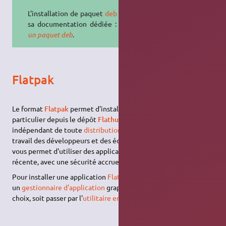
L'installation de paquet
deb
possède
sa documentation dédiée :
Installer
un paquet deb
.
Flatpak
Le format
Flatpak
permet d'installer des applications, en
particulier depuis le dépôt
Flathub
, communautaire et
indépendant de toute
distribution
ou
version
. Il simplifie le
travail des développeurs et des éditeurs pour la distribution, et
vous permet d'utiliser des applications dont la version est très
récente, avec une sécurité accrue.
Pour installer une application
Flatpak
, vous pouvez soit utiliser
un
gestionnaire d'application
graphique (ou
logithèque
) au
choix, soit passer par l'
utilitaire en ligne de commande
.