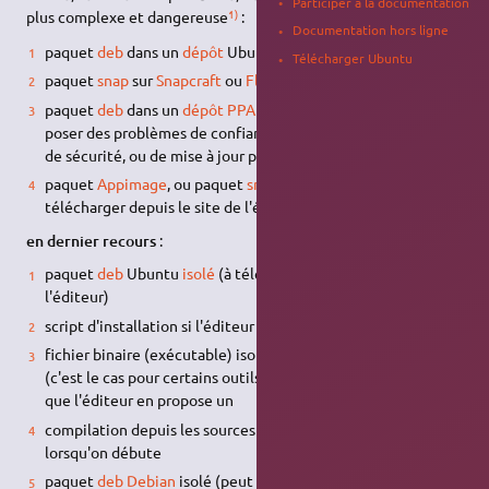
Participer à la documentation
1)
plus complexe et dangereuse
:
Documentation hors ligne
paquet
deb
dans un
dépôt
Ubuntu officiel via
APT
Télécharger Ubuntu
paquet
snap
sur
Snapcraft
ou
Flatpak
sur
Flathub
paquet
deb
dans un
dépôt PPA
ou dépôt tiers via
APT
(peut
poser des problèmes de confiance, et multiplie les risques
de sécurité, ou de mise à jour problématique)
paquet
Appimage
, ou paquet
snap
ou
Flatpak
isolé (à
télécharger depuis le site de l'éditeur)
en dernier recours
:
paquet
deb
Ubuntu
isolé
(à télécharger depuis le site de
l'éditeur)
script d'installation si l'éditeur en fournit un
fichier binaire (exécutable) isolé, si l'application le permet
(c'est le cas pour certains outils en
ligne de commande
) et
que l'éditeur en propose un
compilation depuis les sources : à éviter, en particulier
lorsqu'on débute
paquet
deb
Debian
isolé (peut poser des problèmes de