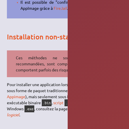
Il est possible de "confiner" une
AppImage grâce à
FireJail
.
Installation non-standard
Ces méthodes ne sont pas
recommandées, sont complexes et
comportent parfois des risques.
Pour installer une application lorsqu'elle n'est pas disponible
sous forme de paquet traditionnel (
deb
,
Flatpak
,
snap
, ou
Appimage
), mais seulement sous forme par exemple de
RPM
,
exécutable binaire
,
script
ou
, ou exécutable
.bin
.sh
.run
Windows
, consultez la page
Installation non standard de
.exe
logiciel
.