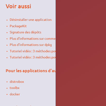
Voir aussi
Désinstaller une application
PackageKit
Signature des dépôts
Plus d'informations sur comment ouvrir un terminal
Plus d'informations sur dpkg
Tutoriel vidéo : 3 méthodes pour installer ses logiciels
Tutoriel vidéo : 3 méthodes pour mettre à jour ses logiciels
Pour les applications d'autres distributions
distrobox
toolbx
docker