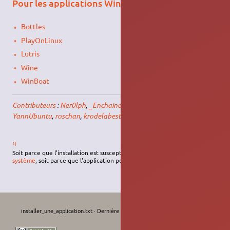
Pour les applications Windows
Bottles
PlayOnLinux
Lutris
Wine
WinBoat
Contributeurs
:
Ner0lph
,
_Enchained
,
Grummfy
,
Fabien26
,
YannUbuntu
,
roschan
,
krodelabestiole
.
1)
Soit parce que l'installation est susceptible de casser des éléments du
système
, soit parce que l'application peut être
malveillante
.
installer_une_application.txt
· Dernière modification :
Le 04/08/2026, 11:46
de
krodelabestiole