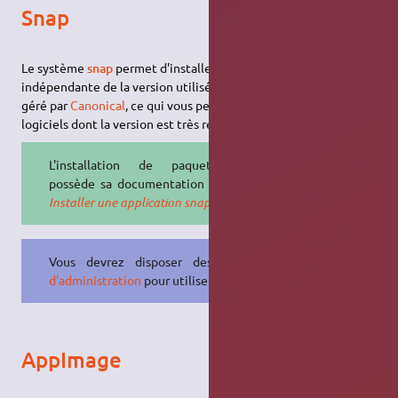
Snap
Le système
snap
permet d'installer des logiciels de manière
indépendante de la version utilisée depuis le dépôt
Snapcraft
,
géré par
Canonical
, ce qui vous permet aussi d'utiliser des
logiciels dont la version est très récente.
L'installation de paquet
snap
possède sa documentation dédiée :
Installer une application snap
.
Vous devrez disposer des
droits
d'administration
pour utiliser
Snap
.
AppImage