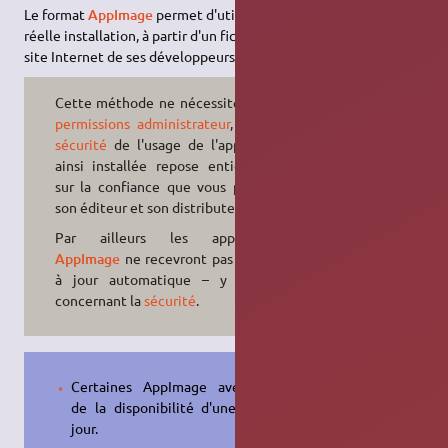
Le format
AppImage
permet d'utiliser des applications sans
réelle installation, à partir d'un fichier fourni, idéalement, sur le
site Internet de ses développeurs.
Cette méthode ne nécessite pas les
permissions administrateur
, mais la
sécurité
de l'usage de l'application
ainsi installée repose entièrement
sur la confiance que vous portez à
son éditeur et son distributeur.
Par ailleurs les applications
AppImage
ne recevront pas de mise
à jour automatique – y compris
concernant la
sécurité
.
Certaines AppImage avertissent
de la disponibilité d'une mise à
jour.