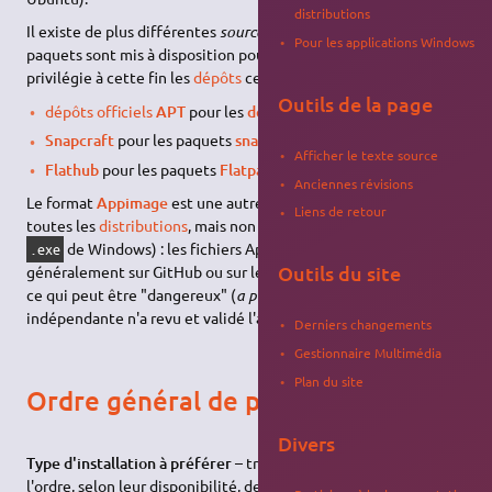
distributions
Il existe de plus différentes
sources
potentielles où ces
Pour les applications Windows
paquets sont mis à disposition pour être téléchargés. Linux
privilégie à cette fin les
dépôts
centralisés :
Outils de la page
dépôts officiels
APT
pour les
deb
Snapcraft
pour les paquets
snap
Afficher le texte source
Flathub
pour les paquets
Flatpak
Anciennes révisions
Le format
Appimage
est une autre alternative, disponible sur
Liens de retour
toutes les
distributions
, mais non centralisée (semblable au
de Windows) : les fichiers Appimage se téléchargent
.exe
Outils du site
généralement sur GitHub ou sur les sites officiels des éditeurs,
ce qui peut être "dangereux" (
a priori
aucune entité
indépendante n'a revu et validé l'application).
Derniers changements
Gestionnaire Multimédia
Plan du site
Ordre général de préférence
Divers
Type d'installation à préférer
– très généralement *, dans
l'ordre, selon leur disponibilité, de la plus simple et sûre à la