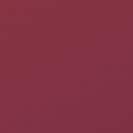
pkcon
est un utilitaire qui permet d'utiliser PackageKit en
ligne de commande. Il se rapproche donc de
apt
ou
apt-get
, qui
gèrent eux directement les dépôts
APT
.
En lançant la commande
sans argument vous obtiendrez
pkcon
la liste des sous-commande disponibles. Entre autres :
  search [name|details|group|file] [data]

  install [packages]

  download [directory] [packages]

  remove [package]

  update <package>

  depends-on [package]

  required-by [package]

  get-details [package]

  get-files [package]

  repo-list

  repo-enable [repo_id]

  repo-disable [repo_id]

  what-provides [search]
La sous-commande suit la commande
et peut être suivie
pkcon