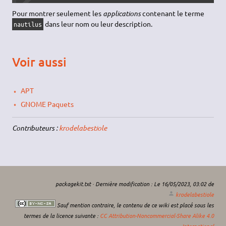
Pour montrer seulement les
applications
contenant le terme
dans leur nom ou leur description.
nautilus
Voir aussi
APT
GNOME Paquets
Contributeurs :
krodelabestiole
packagekit.txt
· Dernière modification :
Le 16/05/2023, 03:02
de
krodelabestiole
Sauf mention contraire, le contenu de ce wiki est placé sous les
termes de la licence suivante :
CC Attribution-Noncommercial-Share Alike 4.0
International