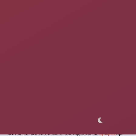
par un paramètre (entre crochet dans la documentation), ce qui
donne par ex. :
pkcon search explorateur
En se basant sur PackageKit plutôt
que sur
APT
(Debian / Ubuntu) ou sur
une autre solution liée à une
distribution particulière (RPM - Red
Hat, Pacman - Arch, etc.), pkcon
propose une solution de gestion des
paquets en ligne de commande
agnostique
, fonctionnelle sur la
plupart des
distributions
GNU
/Linux.
GNOME Paquets
GNOME Paquets
est un
front-end
graphique officiel pour
GNOME. De la même manière il se rapproche de
Synaptic
, qui