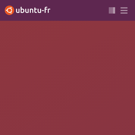
INSTALLATION LOGICIEL
GESTIONNAIRE DE PAQUETS
PackageKit
PackageKit
est une surcouche utilisée par des
gestionnaires
de logiciels
tels que
GNOME Logiciels
,
Plasma Discover
,
GNOME Paquets
,
Apper
, ou en ligne de commande par
pkcon
(on parle de
front-ends
).
PackageKit permet de récupérer des informations concernant
des
paquets
disponibles depuis différents
gestionnaires de
paquets
comme
APT
sur Ubuntu (on parle de
back-ends
).
Cette surcouche permet aux différents logiciels
front-ends
de