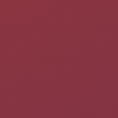
fonctionner sur différentes
distributions
Linux, quel que soit le
système de paquets que celle-ci utilise. C'est donc un outil
particulièrement utile pour les développeurs, mais il peut être
utile de comprendre son fonctionnement, même pour un
utilisateur final.
Front-ends
En informatique le
front-end
est l'interface que manipule
l'utilisateur. Pour PackageKit il s'agit donc de
gestionnaires de
paquets
, utilisables graphiquement ou en ligne de commande.
On peut installer différents
front-ends
de PackageKit sur
Ubuntu (
voir ici
). Certains sont installés par défaut,
dépendamment de la
variante
qu'on utilise.
pkcon