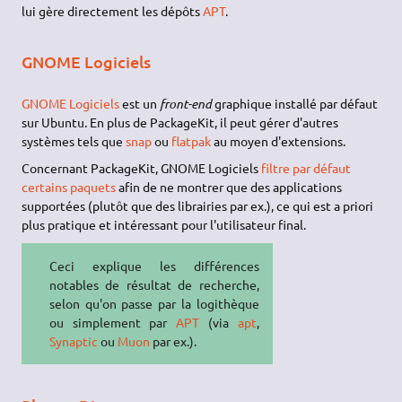
lui gère directement les dépôts
APT
.
GNOME Logiciels
GNOME Logiciels
est un
front-end
graphique installé par défaut
sur Ubuntu. En plus de PackageKit, il peut gérer d'autres
systèmes tels que
snap
ou
flatpak
au moyen d'extensions.
Concernant PackageKit, GNOME Logiciels
filtre par défaut
certains paquets
afin de ne montrer que des applications
supportées (plutôt que des librairies par ex.), ce qui est a priori
plus pratique et intéressant pour l'utilisateur final.
Ceci explique les différences
notables de résultat de recherche,
selon qu'on passe par la logithèque
ou simplement par
APT
(via
apt
,
Synaptic
ou
Muon
par ex.).