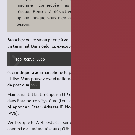
machine connectée au même
réseau. Pensez à désactiver cette
option lorsque vous n'en avez plus
besoin.
Branchez votre smartphone à votre PC via un câble, et ouvrez
un terminal. Dans celui-ci, exécutez :
 adb tcpip 5555
ceci indiquera au smartphone le port de connexion qui sera
utilisé. Vous pouvez éventuellement choisir un autre numéro
de port que
.
5555
Maintenant il faut récupérer l'
IP
de votre smartphone : allez
dans Paramètre > Système (tout en bas) > À propos du
téléphone > État > Adresse IP. Notez cette adresse (en
IPV4
ou
IPV6
).
Vérifiez que le Wi-Fi est actif sur votre téléphone, et qu'il est
connecté au même réseau qu'Ubuntu.