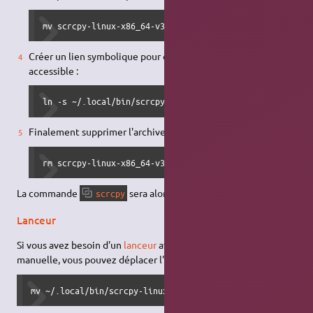
mv scrcpy-linux-x86_64-v3.3.3 ~/.local/bin/
Créer un lien symbolique pour que la commande soit
accessible :
ln -s ~/.local/bin/scrcpy-linux-x86_64-v3.3.3/scrcpy ~/
Finalement supprimer l'archive :
rm scrcpy-linux-x86_64-v3.3.3.tar.gz
La commande
sera alors disponible.
scrcpy
Lanceur
Si vous avez besoin d'un
lanceur
avec cette installation
manuelle, vous pouvez déplacer l'
icône
au bon endroit :
mv ~/.local/bin/scrcpy-linux-x86_64-v3.3.3/icon.png ~/.lo