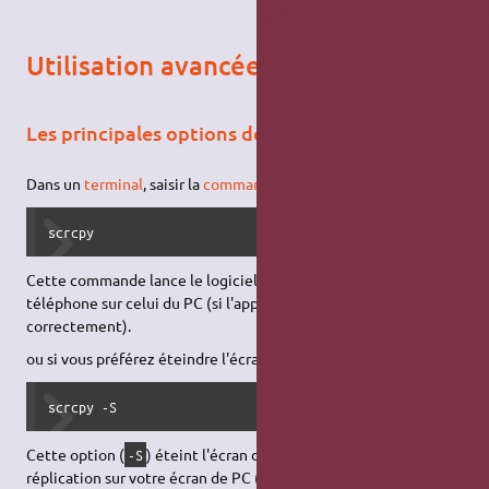
Utilisation avancée
Les principales options de commandes
Dans un
terminal
, saisir la
commande
suivante sous Ubuntu :
scrcpy
Cette commande lance le logiciel et réplique l'écran du
téléphone sur celui du PC (si l'application fonctionne
correctement).
ou si vous préférez éteindre l'écran du smartphone :
scrcpy -S
Cette option (
) éteint l'écran du téléphone sans éteindre sa
-S
réplication sur votre écran de PC (ce qui permettrait