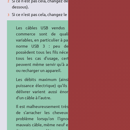
Si ce n'est pas cela, changez de câble
USB
(voir note ci-
dessous).
Si ce n'est pas cela, changez le port
USB
utilisé sur votre PC.
Les câbles
USB
vendus dans le
commerce sont de qualité très
variables, en particulier à partir de la
norme
USB
3 : peu de câbles
possèdent tous les fils nécessaires à
tous les cas d'usage, certains ne
peuvent même servir qu'à alimenter
ou recharger un appareil.
Les débits maximum (ainsi que la
puissance électrique) qu'ils peuvent
délivrer varient aussi énormément
d'un câble à l'autre.
Il est malheureusement très courant
de s'arracher les cheveux sur ce
problème lorsqu'on l'ignore : un
mauvais câble, même neuf et en bon