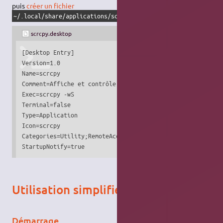
puis
créer un fichier
contenant :
~/.local/share/applications/scrcpy.desktop
scrcpy.desktop
[Desktop Entry]

Version=1.0

Name=scrcpy

Comment=Affiche et contrôle votre appareil Android 

Exec=scrcpy -wS

Terminal=false

Type=Application

Icon=scrcpy

Categories=Utility;RemoteAccess;

StartupNotify=true
Utilisation simplifiée
Démarrage