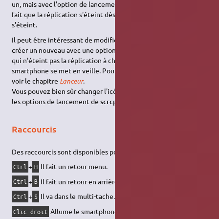
un, mais avec l'option de lancement par défaut
qui
scrcpy
fait que la réplication s'éteint dès que l'écran du smartphone
s'éteint.
Il peut être intéressant de modifier ce lanceur ou même d'en
créer un nouveau avec une option de lancement telle que
-wS
qui n'éteint pas la réplication à chaque fois que l'écran du
smartphone se met en veille. Pour créer votre propre lanceur,
voir le chapitre
Lanceur
.
Vous pouvez bien sûr changer l'icône, le nom, le commentaire,
les options de lancement de
scrcpy
, …
Raccourcis
Des raccourcis sont disponibles pour utiliser son smartphone
+
Il fait un retour menu.
Ctrl
H
+
Il fait un retour en arrière.
Ctrl
B
+
Il va dans le multi-tache.
Ctrl
S
Allume le smartphone.
Clic droit