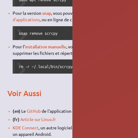
Pour la version
snap
, vous pouvez aussi passer par le
centre
d'applications
, ou en ligne de commande :
snap remove scrcpy
Pour l'
installation manuelle
, vous devez simplement
supprimer les fichiers et répertoires créés :
rm -r ~/.local/bin/scrcpy ~/.local/bin/scrcpy-linux-x86
Voir Aussi
(
)
Le
GitHub
de l'application est son seul site officiel.
en
(fr)
Article sur Linux.fr
KDE Connect
, un autre logiciel permettant d'échanger avec
un appareil Android.