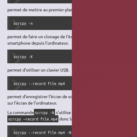
permet de mettre au premier plan la fenêtre.
scrcpy -n
permet de faire un clonage de l’écran sans pouvoir contrôler le
smartphone depuis l'ordinateur.
scrcpy -K
permet d'utiliser un clavier
USB
.
scrcpy --record file.mp4
permet d'enregistrer l’écran de votre smartphone en l’affichant
sur l’écran de l'ordinateur.
La commande
s'utilise avec la commande
scrcpy -N
donc la commande est :
scrcpy –record file.mp4
scrcpy --record file.mp4 -N