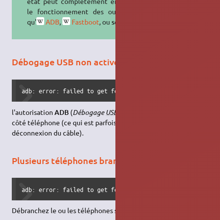
état peut complètement empêcher
le fonctionnement des outils tels
qu'
ADB
,
Fastboot
, ou
scrcpy
.
Débogage USB non activé
adb: error: failed to get feature set: no devices/emulato
l'autorisation
ADB
(
Débogage
USB
) est sans doute à réactiver
côté téléphone (ce qui est parfois nécessaire après chaque
déconnexion du câble).
Plusieurs téléphones branchés en même temps
adb: error: failed to get feature set: more than one devi
Débranchez le ou les téléphones surnuméraires.