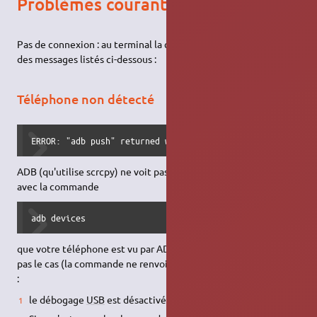
Problèmes courants
Pas de connexion : au terminal la commande
renvoie
scrcpy
des messages listés ci-dessous :
Téléphone non détecté
ERROR: "adb push" returned with value 1
ADB (qu'utilise scrcpy) ne voit pas votre téléphone. Vérifiez
avec la commande
adb devices
que votre téléphone est vu par ADB. Si ce n'est effectivement
pas le cas (la commande ne renvoi rien), il faut trouver la raison
:
le débogage
USB
est désactivé sur le smartphone.