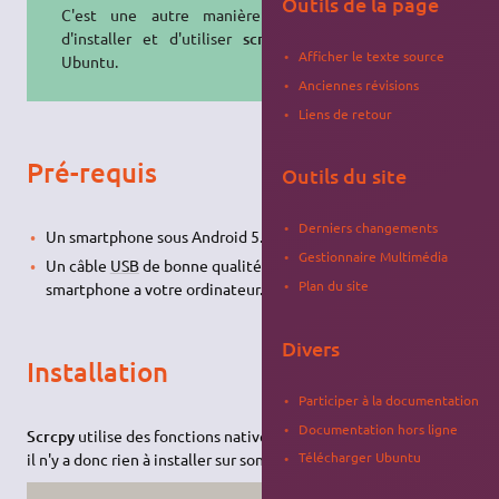
Outils de la page
C'est une autre manière simple
d'installer et d'utiliser
scrcpy
sur
Afficher le texte source
Ubuntu.
Anciennes révisions
Liens de retour
Pré-requis
Outils du site
Derniers changements
Un smartphone sous Android 5.0 ou plus.
Gestionnaire Multimédia
Un câble
USB
de bonne qualité permettant de relier votre
Plan du site
smartphone a votre ordinateur.
Divers
Installation
Participer à la documentation
Documentation hors ligne
Scrcpy
utilise des fonctions natives d'Android pour fonctionner,
Télécharger Ubuntu
il n'y a donc rien à installer sur son smartphone.