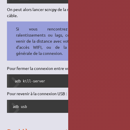
On peut alors lancer
scrcpy
de la même manière qu'avec un
câble.
Si vous rencontrez des
ralentissements ou lags, cela peut
venir de la distance avec votre point
d’accès
WIFI
, ou de la qualité
générale de la connexion.
Pour fermer la connexion entre votre smartphone et votre PC :
 adb kill-server
Pour revenir à la connexion
USB
:
adb usb