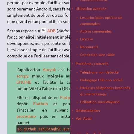
permet par exemple d'utiliser sur son PC des applications qui
Utilisation avancée
sont purement Android, sans faire appel à un émulateur, ou
simplement de profiter du confort d'un clavier, d'une souris et
Les principales options de
d'un grand écran pour utiliser son smartphone.
commandes
Scrcpy
repose sur
ADB
(
Android Debug Bridge
), il s'agit d'une
Autres commandes
fonctionnalité initialement implémentée pour les
Lanceur
développeurs, mais présente sur tous les appareils Android.
Raccourcis
Il est assez simple de l'utiliser avec un câble
USB
, et un peu plus
Connexion sans câble
compliqué de l'utiliser sans câble, via
WiFi
.
Problèmes courants
L'application
Aurynk
est basée sur
Téléphone non détecté
scrcpy
, mieux intégrée au bureau
Débogage USB non activé
GNOME
et facilite la connexion
Plusieurs téléphones branchés
même WiFi à l'aide d'un QR code.
en même temps
Elle est disponible en
Flatpak
sur le
Utilisation sous Wayland
dépôt
Flathub
et peut donc
s'installer en suivant
cette
Désinstallation
procédure
puis en installant le
Voir Aussi
paquet
.
io.github.IshuSinghSE.aurynk