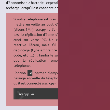
d'économiser la batterie - cependant un smartphone se
recharge lorsqu'il est connecté en
USB
).
Si votre téléphone est prévu pour se
mettre en veille au bout d'un délai
(disons 1Mn),
scrcpy
ne l'empêchera
pas : la réplication d'écran s'éteindra
aussi sur votre PC. Un clic
droit
réactive l'écran, mais s'il faut un
déblocage (type empreinte digitale,
code, etc …) il faudra le saisir pour
que la réplication remontre le
téléphone.
L'option
permet d'empêcher le
-w
passage en veille du téléphone (tant
qu'il est connecté à
scrcpy
) :
scrcpy -w