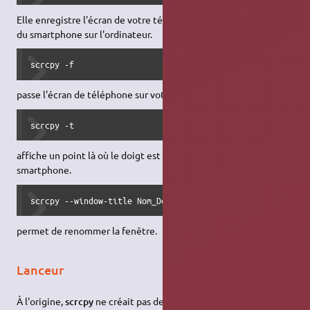
Elle enregistre l'écran de votre téléphone sans afficher l’écran
du smartphone sur l'ordinateur.
scrcpy -f
passe l'écran de téléphone sur votre PC en plein écran.
scrcpy -t
affiche un point là où le doigt est posé sur l’écran du
smartphone.
scrcpy --window-title Nom_De_La_Fenetre
permet de renommer la fenêtre.
Lanceur
À l'origine,
scrcpy
ne créait pas de
lanceur
. Désormais il en crée