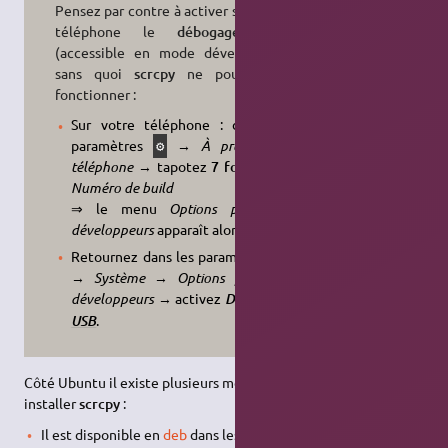
Pensez par contre à activer sur votre
téléphone le
débogage
USB
(accessible en mode développeur)
sans quoi
scrcpy
ne pourra pas
fonctionner :
Sur votre téléphone : dans les
paramètres
→
À propos du
⚙
téléphone
→ tapotez
7 fois
sur le
Numéro de build
⇒ le menu
Options pour les
développeurs
apparaît alors :
Retournez dans les paramètres
⚙
→
Système
→
Options pour les
développeurs
→ activez
Débogage
.
USB
Côté Ubuntu il existe plusieurs méthodes,
au choix
, pour
installer
scrcpy
:
Il est disponible en
deb
dans les
dépôts officiels APT