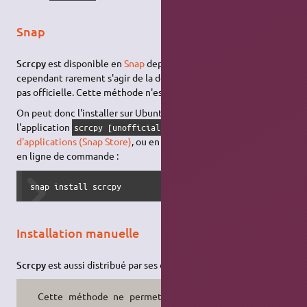
Snap
Scrcpy
est disponible en
Snap
depuis
Snapcraft
. Il semble
cependant rarement s'agir de la dernière version, et elle n'est
pas officielle. Cette méthode n'est donc pas recommandée.
On peut donc l'installer sur Ubuntu simplement en installant
l'application
depuis le
centre
scrcpy [unofficial]
d'applications (Snap Store)
, ou en installant le paquet
scrcpy
en ligne de commande :
snap install scrcpy
Installation manuelle
Scrcpy
est aussi distribué par ses développeurs sur
GitHub
.
Cette méthode ne permet pas de