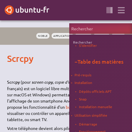
NOBLE
APPLICATION
ANDROID
PARTAGE
ECRAN
Rechercher
S'identifier
Scrcpy
−
Table des matières
Pré-requis
Scrcpy
(pour
een
o
,
copie d'écran
en
scr
c
py
Installation
français) est un logiciel libre multiplate-forme (aussi disponible
Dépôts officiels APT
sur macOS et Windows) permettant d'utiliser ou de cloner
Snap
l'affichage de son smartphone Android sur son ordinateur. Il
Installation manuelle
propose les fonctionnalité d'un
bureau à distance
, mais pour
visualiser ou contrôler un appareil Android : smartphone,
Utilisation simplifiée
tablette, ou smart TV.
Démarrage
Votre téléphone devient alors pilotable depuis votre PC. Ceci
Fonctionnement