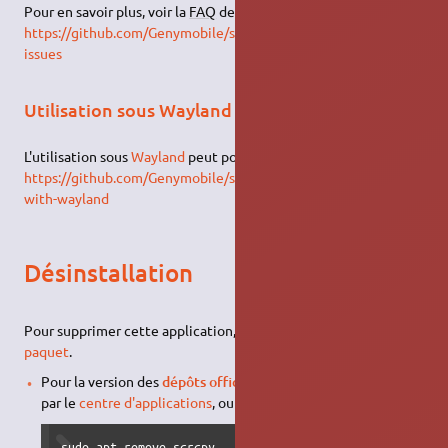
Pour en savoir plus, voir la
FAQ
des problèmes rencontrés :
https://github.com/Genymobile/scrcpy/blob/master/FAQ.md#adb-
issues
Utilisation sous Wayland
L'utilisation sous
Wayland
peut poser problème. Voir :
https://github.com/Genymobile/scrcpy/blob/master/FAQ.md#issue
with-wayland
Désinstallation
Pour supprimer cette application, il suffit de
supprimer son
paquet
.
Pour la version des
dépôts officiels APT
, vous pouvez passer
par le
centre d'applications
, ou en ligne de commande :
sudo apt remove scrcpy