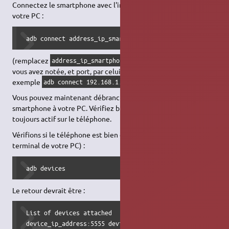
Connectez le smartphone avec l'instruction dans le terminal de
votre PC :
 adb connect address_ip_smartphone:port
(remplacez
par la vraie adresse que
address_ip_smartphone
vous avez notée, et port, par celui défini ci-dessus - par
exemple
)
adb connect 192.168.1.14:5555
Vous pouvez maintenant débrancher le câble
USB
reliant votre
smartphone à votre PC. Vérifiez bien que le débogage
USB
est
toujours actif sur le téléphone.
Vérifions si le téléphone est bien connecté (toujours au
terminal de votre PC) :
 adb devices
Le retour devrait être :
 List of devices attached

 device_ip_address:5555 device