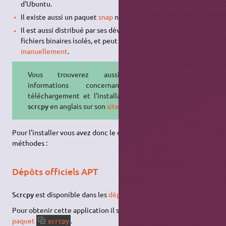
d'Ubuntu.
Il existe aussi un paquet
snap
non-officiel.
Il est aussi distribué par ses développeurs en tant que
fichiers binaires isolés, et peut donc s'
installer
manuellement
.
Vous trouverez aussi des
informations concernant le
téléchargement et l'installation de
scrcpy
en anglais sur son
site officiel
.
Pour l'installer vous avez donc le choix entre l'une de ces
méthodes :
Dépôts officiels APT
Scrcpy
est disponible dans les
dépôts officiels
APT
d'Ubuntu.
Pour obtenir cette application il suffit donc d'
installer le
paquet
.
scrcpy