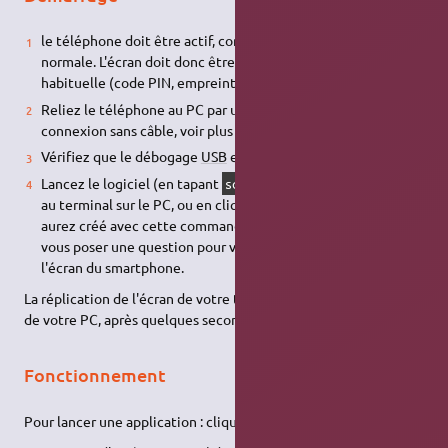
le téléphone doit être actif, comme pour une utilisation
normale. L'écran doit donc être déverrouillé de la façon
habituelle (code PIN, empreinte digitale, …).
Reliez le téléphone au PC par un câble
USB
(pour une
connexion sans câble, voir plus loin).
Vérifiez que le débogage
USB
est bien actif côté téléphone.
Lancez le logiciel (en tapant
ou mieux
)
scrcpy
scrcpy -w
au terminal sur le PC, ou en cliquant sur un
lanceur
que vous
aurez créé avec cette commande.
/!\
Le téléphone peut
vous poser une question pour valider la connexion : regardez
l'écran du smartphone.
La réplication de l'écran de votre téléphone apparaît sur celui
de votre PC, après quelques secondes.
Fonctionnement
Pour lancer une application : cliquez dessus à la souris.