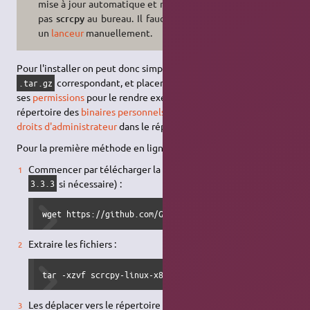
mise à jour automatique et n'intègre
pas
scrcpy
au bureau. Il faudra créer
un
lanceur
manuellement.
Pour l'installer on peut donc simplement extraire le fichier
correspondant, et placer le fichier
en ajustant
.tar.gz
scrcpy
ses
permissions
pour le rendre exécutable, soit dans le
répertoire des
binaires personnels
, soit avec les
~/.local/bin/
droits d'administrateur
dans le répertoire
.
/usr/local/bin/
Pour la première méthode en ligne de commande :
Commencer par télécharger la dernière version (adaptez
si nécessaire) :
3.3.3
wget https://github.com/Genymobile/scrcpy/releases/down
Extraire les fichiers :
tar -xzvf scrcpy-linux-x86_64-v3.3.3.tar.gz
Les déplacer vers le répertoire des
binaires personnels
: