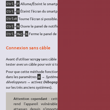
+
Allume/Éteint le smartphone.
Ctrl
P
+
Éteint l’écran du smartphone.
Ctrl
O
Tourne l’écran si possible.
Ctrl+R
+
Ouvre le panel de notification.
Ctrl
N
+
+
Ferme le panel de notification.
Ctrl
Maj
N
Connexion sans câble
Avant d'utiliser
scrcpy
sans câble (
WiFi
) il est préférable de
tester
avec
un câble pour voir si tout fonctionne correctement.
Pour que cette méthode fonctionne rendez vous sur Android
dans les paramètres
→
Système
→
Options pour les
⚙
développeurs
→ activez
(ou
Débogage sans fil
ADB par réseau
sur les très anciens systèmes).
Attention cependant :
cette action
rend l'appareil vulnérable à des
attaques depuis n'importe quelle