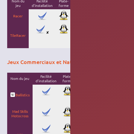
Nom du
Facilité
Plate-
Licence
Description
jeu
d'installation
forme
Course
Racer
automobile en 3D.
Course
automobile en 3D
✘
TileRacer
avec possibilités
d'effectuer des
cascades.
Jeux Commerciaux et Natifs
Facilité
Plate-
Nom du jeu
Licence
Description
d'installation
forme
Jeu de course
futuriste jouant
Ballistics
sur la vitesse de
votre bolide.
Jeu de course
Mad Skills
de motos tout
Motocross
terrain en 2D.
Jeu de course
de motos tout