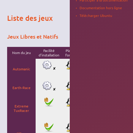
Participer à la documentation
Documentation hors ligne
Télécharger Ubuntu
Liste des jeux
Jeux Libres et Natifs
Facilité
Plate-
Nom du jeu
Licence
Description
d'installation
forme
jeu de course
3D à la
✘
Automanic
destruction
derby.
jeu de course
Earth-Race
3D au volant
✘
d'une mustang.
Jeu de course
en 3D aux
Extreme
commandes
TuxRacer
d'un 'Tux' ou
manchot !
L'ancêtre des
jeux de serpent,