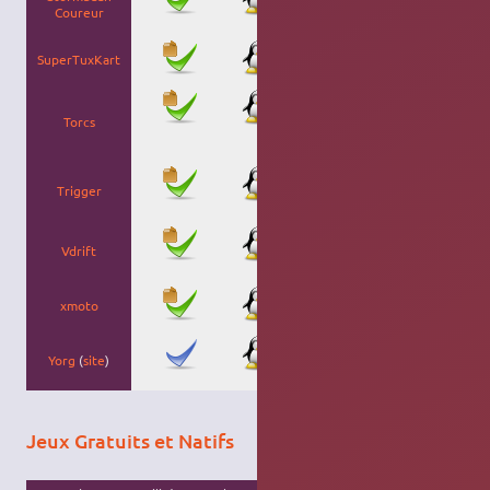
automobile avec
Coureur
obstacles.
Clone de
SuperTuxKart
SuperMarioKart.
Course 3D.
Entrez dans la
Torcs
peau d'un pilote
de course!
Course
Trigger
automobile 3D
de style arcade.
Course
Vdrift
automobile en
3D.
xmoto
jeu de course
Yorg
(
site
)
3D style
micromachine.
Jeux Gratuits et Natifs