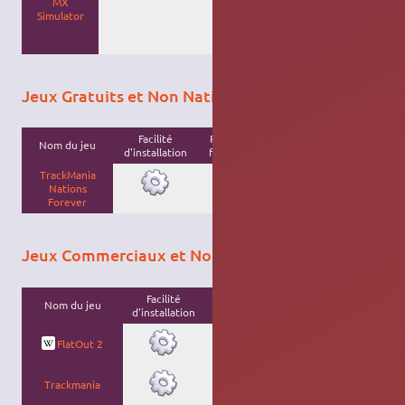
MX
terrain en 3D
Simulator
avec mode
multi-joueurs
en-ligne.
Jeux Gratuits et Non Natifs (Windows)
Facilité
Plate-
Nom du jeu
Licence
Description
d'installation
forme
TrackMania
Nations
Forever
Jeux Commerciaux et Non Natifs (Windows)
Facilité
Plate-
Nom du jeu
Licence
Description
d'installation
forme
FlatOut 2
Trackmania