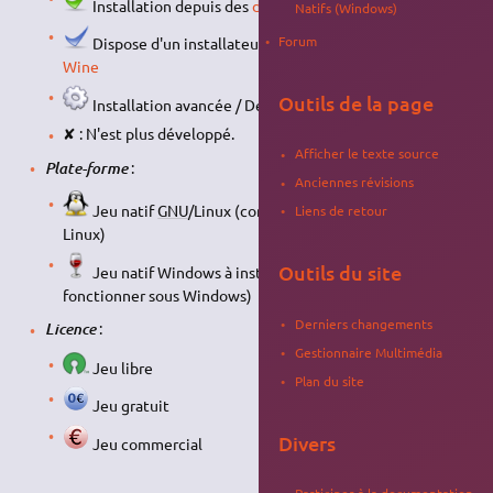
Installation depuis des
dépôts
ou
paquets
Natifs (Windows)
Forum
Dispose d'un installateur / Installation simple par
Wine
Outils de la page
Installation avancée / Dépendances / Compilation
✘ : N'est plus développé.
Afficher le texte source
:
Plate-forme
Anciennes révisions
Jeu natif
GNU
/Linux (conçu pour fonctionner sous
Liens de retour
Linux)
Outils du site
Jeu natif Windows à installer avec
Wine
(conçu pour
fonctionner sous Windows)
Derniers changements
:
Licence
Gestionnaire Multimédia
Jeu libre
Plan du site
Jeu gratuit
Divers
Jeu commercial