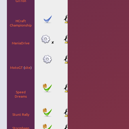
GlTron
en 3D et lié a
l'univers du film
Tron.
Jeu de course
HCraft
futuriste,
Championship
similaire à
WipEout.
Jeu de course
automobile
✘
ManiaDrive
similaire à
Trackmania.
Jeu de course
de motos en
vue de dessus.
MotoGT
(
site
)
Gère les
dérapages et les
collisions
Fork de
TORCS
avec graphisme
Speed
et
Dreams
fonctionnalité
améliorés.
Fork de
VDrift
Stunt Rally
spécialisé pour
le rallye.
Course
Stormbaan