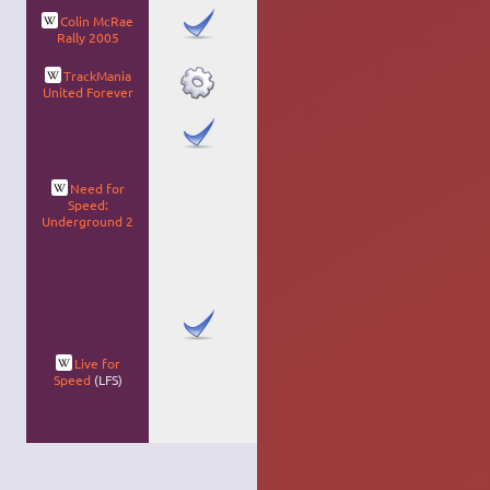
Course
Colin McRae
automobile 3D d
Rally 2005
style arcade
TrackMania
United Forever
Tout fonctionne
avec wine sous
Ubuntu 14.04
et
Ubuntu 16.04
.
Need for
Voir
ici
pour plus
Speed:
de détails.
Underground 2
Eventuellement
installer la
bibliothèque
dinput8 via
winetricks
.
Simulation
automobile 3D
très réaliste et
Live for
complet
Speed
(LFS)
(nombreux
véhicules et
réglages).
http://www.lfs.n