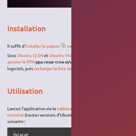
Installation
Il suffit d'
installer le paquet
eviacam
.
Sous
Ubuntu 12.04
et
Ubuntu 14.04
il vous faudra au préalable
1)
ajouter le PPA
ppa:cesar-crea-si/eviacam
à vos sources de
logiciels, puis
recharger la liste des paquets
.
Utilisation
Lancez l'application via le
tableau de bord Unity
ou via le
terminal
(toutes versions d'Ubuntu) avec la
commande
suivante :
eviacam