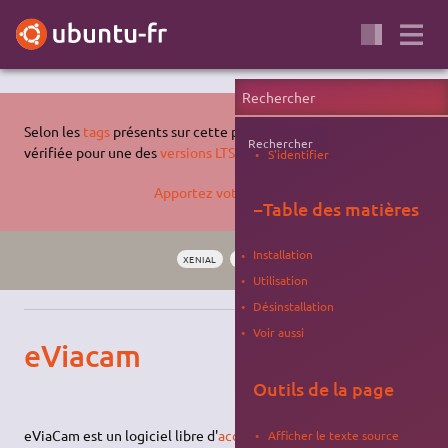
Selon les
tags
présents sur cette page, celle-ci n'a pas été
Rechercher
vérifiée pour une des
versions LTS supportées d'Ubuntu
.
S'identifier
Apportez votre aide…
−
Table des matières
Installation
XENIAL
ACCESSIBILITÉ
WEBCAM
SOURIS
Utilisation
Désinstallation
Voir aussi
eViacam
Outils de la page
eViaCam est un logiciel libre d'
accessibilité
qui permet de
Afficher le texte source