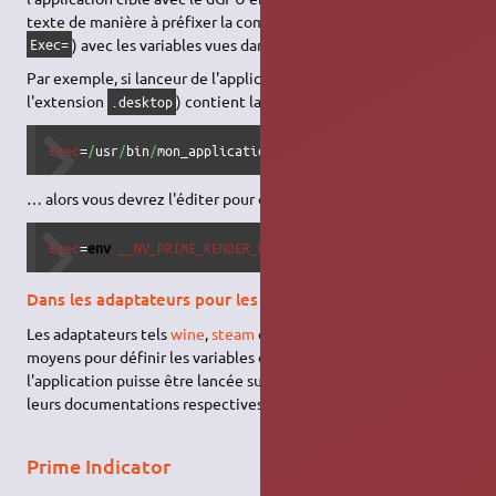
texte de manière à préfixer la commande de lancement (ligne
) avec les variables vues dans la section précédente.
Exec=
Par exemple, si lanceur de l'application (un fichier avec
l'extension
) contient la ligne :
.desktop
Exec
=
/
usr
/
bin
/
mon_application
… alors vous devrez l'éditer pour obtenir :
Exec
=
env
__NV_PRIME_RENDER_OFFLOAD
=
1
__GLX_VENDOR_LIBRARY
Dans les adaptateurs pour les application et jeux
Les adaptateurs tels
wine
,
steam
ou
lutris
possèdent tous des
moyens pour définir les variables d'environnement afin que
l'application puisse être lancée sur le dGPU. Référez-vous à
leurs documentations respectives.
Prime Indicator