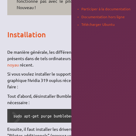
fonctionne pas avec le pilote libre
Nouveau !
Participer à la documentation
Documentation hors ligne
Télécharger Ubuntu
Installation
De manière générale, les différents composants matériels
présents dans de tels ordinateurs nécessitent l'utilisation d'un
noyau
récent.
Si vous voulez installer le support Optimus avec le pilote
graphique Nvidia 319 ouplus récent, voici ce que vous devez
faire :
Tout d'abord, désinstaller Bumblebee et libvdpau-va-gl1 si
nécessaire :
sudo apt-get purge bumblebee* primus libvdpau-va-gl1
Ensuite, il faut installer les drivers propriétaires NVidia. Lancez
"Pilotes additionnels" (pressez une fois la touche Super et