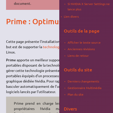
document.
Si NVIDIA X Server Settings ne
lance plus
Lien divers
Prime : Optimus sous Linux
Outils de la page
Cette page présente l'installation du logiciel
Prime
, dont le
Afficher le texte source
but est de supporter la
technologie Optimus de NVIDIA
sous
Anciennes révisions
Linux.
Liens de retour
Prime
apporte un meilleur support pour les ordinateurs
portables disposant de la technologie Optimus. Il permet de
Outils du site
gérer cette technologie présente dans de nombreux PC
portables équipés d’un processeur Intel et d’une carte
graphique dédiée Nvidia. Pour rappel, Optimus permet de
Derniers changements
basculer automatiquement de l’une à l’autre, en fonction des
Gestionnaire Multimédia
logiciels lancés par l’utilisateur.
Plan du site
Prime prend en charge les pilotes
Divers
propriétaires Nvidia mais ne