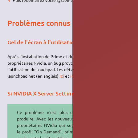
Problèmes connus
Gel de l'écran à l'utilisation du touchpad
Après l'installation de Prime et des derniers pilotes
propriétaires Nvidia, un bug provoquerait un gel de l'écran à
l'utilisation du touchpad. Les détails et témoignages sur
launchpad.net (en anglais)
ici
et
ici
.
Si NVIDIA X Server Settings ne lance plus
Ce problème n'est plus censé se
produire. Avec les nouveaux drivers
propriétaires NVidia qui supportent
le profil "On Demand", prime-select
ne devrait plus être utilisé.