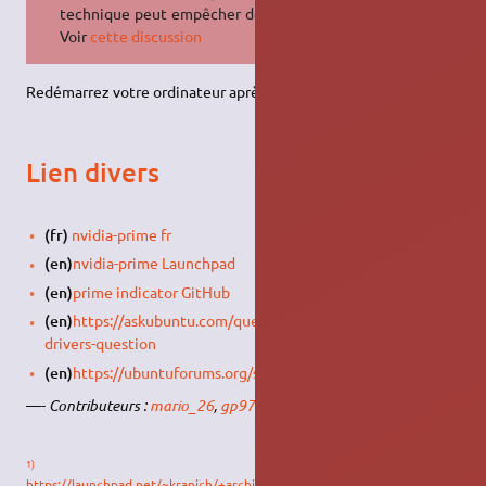
technique peut empêcher de booter
Voir
cette discussion
Redémarrez votre ordinateur après chaque changement.
Lien divers
(fr)
nvidia-prime fr
(en)
nvidia-prime Launchpad
(en)
prime indicator GitHub
(en)
https://askubuntu.com/questions/485582/nvidia-
drivers-question
(en)
https://ubuntuforums.org/showthread.php?t=2221392
—-
Contributeurs :
mario_26
,
gp974
,
syrion
1)
https://launchpad.net/~kranich/+archive/ubuntu/cubuntu