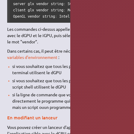
server glx vendor string: SGI

client glx vendor string: Mesa Project and SGI

OpenGL vendor string: Intel
Les commandes ci-dessus appellent
respectivement
glxinfo
avec le dGPU et le iGPU, puis sélectionnent les lignes affichant
le mot "vendor".
Dans certains cas, il peut être nécessaire d'
exporter les
variables d'environnement
:
si vous souhaitez que tous les programmes lancés depuis un
terminal utilisent le dGPU
si vous souhaitez que tous les programmes lancés depuis un
script shell utilisent le dGPU
si la ligne de commande que vous exécutez ne lance pas
directement le programme qui utilise la carte graphique,
mais un script ouun programme intermédiaire
En modifiant un lanceur
Vous pouvez créer un lanceur d'application qui lance toujours
l'application cible avec le dGPU en l'éditant avec un éditeur de