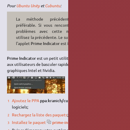
Pour
Ubuntu Unity
et
Cubuntu
:
La méthode précédente est
préférable. Si vous rencontrez des
problèmes avec cette méthode,
utilisez la précédente. Le support de
l'applet
Prime Indicator
est inconnu.
Prime Indicator
est un petit utilitaire pour Ubuntu qui permet
aux utilisateurs de basculer rapidement entre les cartes
graphiques Intel et Nvidia.
1)
Ajoutez le PPA
ppa:kranich/cubuntu
dans vos sources de
logiciels;
Rechargez la liste des paquets
;
Installez le paquet
prime-indicator
Puis redémarrez votre système.