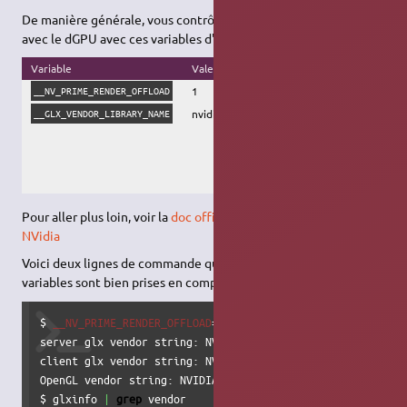
De manière générale, vous contrôlez si un programme démarre
avec le dGPU avec ces variables d'environnement :
Variable
Valeur
Effet
1
Active le
render offload
__NV_PRIME_RENDER_OFFLOAD
nvidia
Sélectionne le dGPU
__GLX_VENDOR_LIBRARY_NAME
NVidia. En effet, le render
offload peut
théoriquement être
utilisé avec d'autres dGPU
que NVidia
Pour aller plus loin, voir la
doc officielle sur le render offload
NVidia
Voici deux lignes de commande qui servent à valider que les
variables sont bien prises en compte :
$ 
__NV_PRIME_RENDER_OFFLOAD
=
1
__GLX_VENDOR_LIBRARY_NAME
=n
server glx vendor string: NVIDIA Corporation

client glx vendor string: NVIDIA Corporation

OpenGL vendor string: NVIDIA Corporation

$ glxinfo 
|
grep
 vendor
