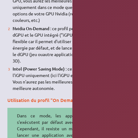
GPU, vous aurez les meilleures performances. C'est
uniquement dans ce mode que vous aurez accès aux autres
options de votre GPU Nvidia (résolution, correction des
couleurs, etc.)
Nvidia On-Demand
: ce profil permet d'alterner entre le
dGPU et le GPU intégré ("iGPU"). Ce mode est le plus
flexible car il permet d'utiliser l'iGPU peu consommateur en
énergie par défaut, et de lancer certaines applications avec
le dGPU (jeu ouautre application utilisant intensivement la
3D).
Intel (Power Saving Mode)
: ce profil force l'utilisation de
l'iGPU uniquement (ici l'iGPU embarqué sur un CPU Intel).
Vous n'aurez pas les meilleures performance mais la
meilleure autonomie.
Utilisation du profil "On Demand"
Dans ce mode, les applications
s'exécutent par défaut avec l'iGPU.
Cependant, il rexiste un moyen de
lancer une application avec votre