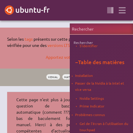
Selon les
tags
présents sur cette page, celle-ci n'a pas été
Rechercher
vérifiée pour une des
versions LTS supportées d'Ubuntu
.
S'identifier
Apportez votre aide…
−
Table des matières
Installation
XENIAL
MATÉRIEL
CARTE GRAPHIQUE
NVIDIA
Passer de la Nvidia à la Intel et
vice versa
Nvidia Settings
Cette page n'est plus à jour : il est
question de basculement
Prime Indicator
automatique (comment ???) et plus
Problèmes connus
bas de baculement forcément
Gel de l'écran à l'utilisation du
manuel. Merci à des personnes
touchpad
compétentes d'actualiser le