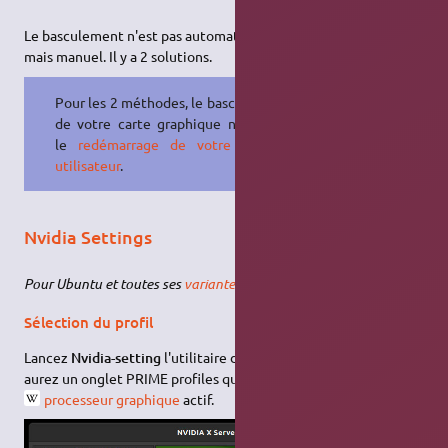
Le basculement n'est pas automatique comme sous Windows®
mais manuel. Il y a 2 solutions.
Pour les 2 méthodes, le basculement
de votre carte graphique nécessite
le
redémarrage de votre session
utilisateur
.
Nvidia Settings
Pour Ubuntu et toutes ses
variantes
:
Sélection du profil
Lancez
Nvidia-setting
l'utilitaire de configuration Nvidia. Vous
aurez un onglet PRIME profiles qui permet de changer le
processeur graphique
actif.