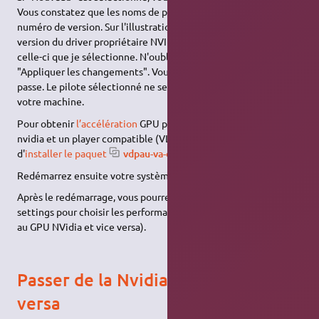
Vous constatez que les noms de pilotes finissent pas un
numéro de version. Sur l'illustration ci-dessus, la dernière
version du driver propriétaire NVIDIA est la 460, c'est donc
celle-ci que je sélectionne. N'oubliez pas de cliquer sur
"Appliquer les changements". Vous aurez à entrer votre mot de
passe. Le pilote sélectionné ne sera actif qu'au redémarrage de
votre machine.
Pour obtenir
l’accélération
GPU pour les vidéos HD via le pilote
nvidia et un player compatible (VLC, mplayer, xbmc, etc) il suffit
d'
installer le paquet
vdpau-va-driver
Redémarrez ensuite votre système.
Après le redémarrage, vous pourrez utiliser l'application nvidia-
settings pour choisir les performances (passage du GPU intégré
au GPU NVidia et vice versa).
Passer de la Nvidia à la Intel et vice
versa