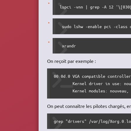
lspci -vnn | grep -A 12 '\[030
 sudo lshw -enable pci -class 
 xrandr 
On reçoit par exemple :
00:0d.0 VGA compatible controller
	Kernel driver in use: nouveau

	Kernel modules: nouveau,
On peut connaître les pilotes chargés, en
grep "drivers" /var/log/Xorg.0.l