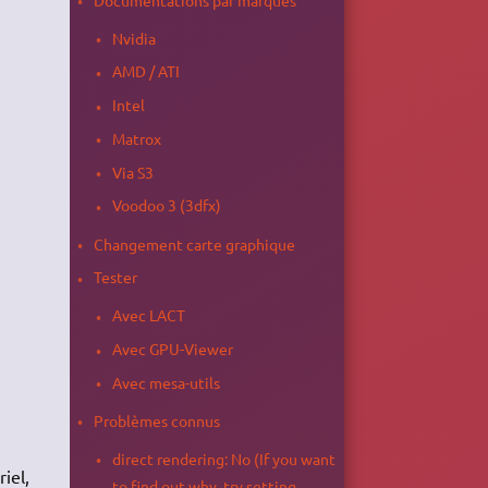
Nvidia
AMD / ATI
Intel
Matrox
Via S3
Voodoo 3 (3dfx)
Changement carte graphique
Tester
Avec LACT
Avec GPU-Viewer
Avec mesa-utils
Problèmes connus
direct rendering: No (If you want
iel,
to find out why, try setting