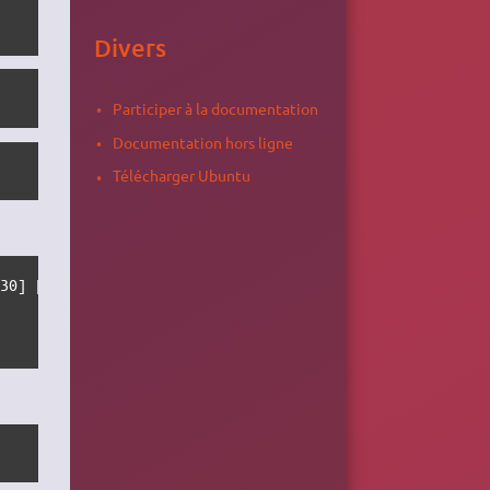
Divers
Participer à la documentation
Documentation hors ligne
Télécharger Ubuntu
30] [10de:03d0] (rev a2) (prog-if 00 [VGA controller])
