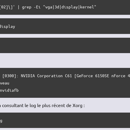
[02]\]' | grep -Ei "vga|3d|display|kernel"
display
 [0300]: NVIDIA Corporation C61 [GeForce 6150SE nForce 4
 nvidiafb
 consultant le log le plus récent de Xorg :
og