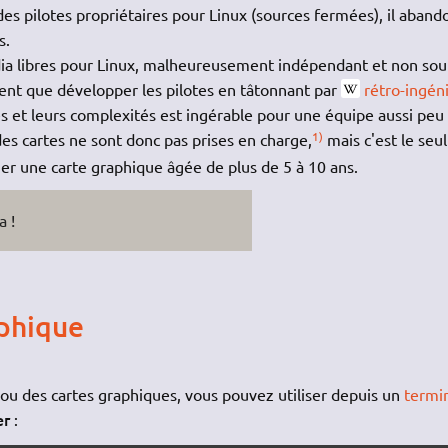
des pilotes propriétaires pour Linux (sources fermées), il aban
s.
idia libres pour Linux, malheureusement indépendant et non so
vent que développer les pilotes en tâtonnant par
rétro-ingén
és et leurs complexités est ingérable pour une équipe aussi peu
1)
des cartes ne sont donc pas prises en charge,
mais c'est le seul
r une carte graphique âgée de plus de 5 à 10 ans.
a !
aphique
a ou des cartes graphiques, vous pouvez utiliser depuis un
termi
er
: