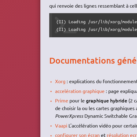
qui renvoie des lignes ressemblant à celle
(II) Loading /usr/lib/xorg/module
(II) Loading /usr/lib/xorg/modul
Documentations géné
Xorg
: explications du fonctionnemen
accelération graphique
: page expliqu
graphique hybride
Prime
pour le
(2 c
de choisir la ou les cartes graphiques 
PowerXpress
Dynamic Switchable Gra
Vaapi
L'accélération vidéo pour certai
configurer son écran
et
résolution ec