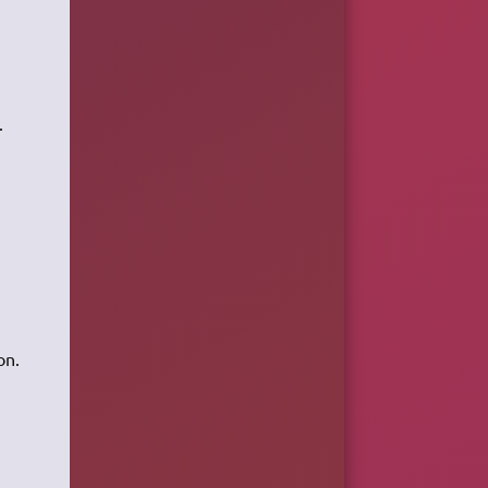
.
on.