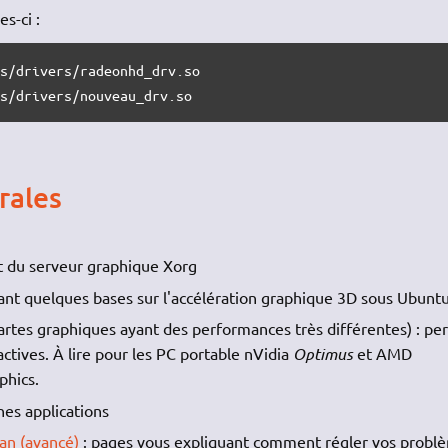
s-ci :
s/drivers/radeonhd_drv.so

es/drivers/nouveau_drv.so
rales
t du serveur graphique Xorg
ant quelques bases sur l'accélération graphique 3D sous Ubuntu
artes graphiques ayant des performances très différentes) : p
actives. À lire pour les PC portable nVidia
Optimus
et AMD
phics.
nes applications
ran (avancé)
: pages vous expliquant comment régler vos probl