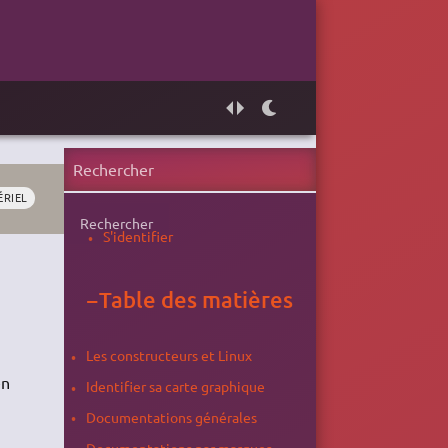
ÉRIEL
Rechercher
S'identifier
−
Table des matières
Les constructeurs et Linux
en
Identifier sa carte graphique
Documentations générales
Documentations par marques