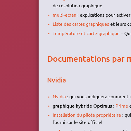
de résolution graphique.
multi-ecran
: explications pour active
c
Liste des cartes graphiques
et leurs
Température et carte-graphique
– Que
Documentations par 
Nvidia
Nvidia
: qui vous indiquera comment in
graphique hybride Optimus
:
Prime
Installation du pilote propriétaire
: qu
fourni sur le site officiel