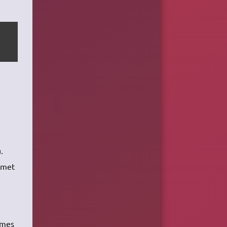
.
ermet
èmes