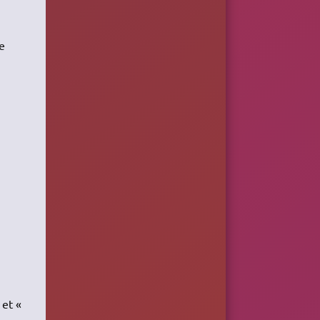
te
 et «