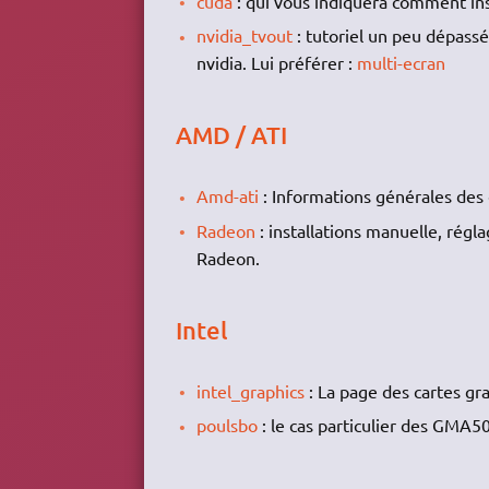
cuda
: qui vous indiquera comment ins
nvidia_tvout
: tutoriel un peu dépassé
nvidia. Lui préférer :
multi-ecran
AMD / ATI
Amd-ati
: Informations générales des 
Radeon
: installations manuelle, régl
Radeon.
Intel
intel_graphics
: La page des cartes gr
poulsbo
: le cas particulier des GMA5