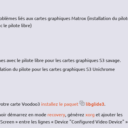
roblèmes liés aux cartes graphiques Matrox (installation du pilo
 le pilote libre)
es avec le pilote libre pour les cartes graphiques S3 savage.
allation du pilote pour les cartes graphiques S3 Unichrome
libglide3
 votre carte Voodoo3
installez le paquet
.
n noir démarrez en mode
recovery
, générez
xorg
et ajouter les
 Screen » entre les lignes « Device "Configured Video Device" »