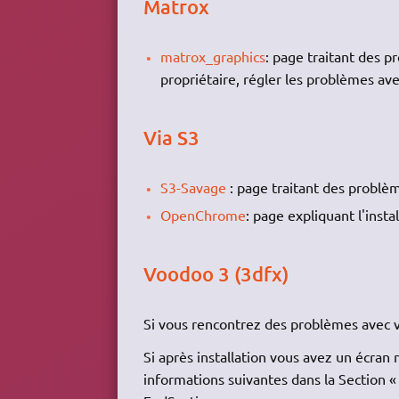
Matrox
matrox_graphics
: page traitant des p
propriétaire, régler les problèmes avec
Via S3
S3-Savage
: page traitant des problèm
OpenChrome
: page expliquant l'inst
Voodoo 3 (3dfx)
Si vous rencontrez des problèmes avec
Si après installation vous avez un écra
informations suivantes dans la Section «