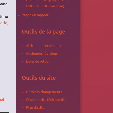
donne
LIBGL_DEBUG=verbose)
Pages en rapport
utenu
ierie
,
Outils de la page
Afficher le texte source
Anciennes révisions
Liens de retour
Outils du site
Derniers changements
nal
Gestionnaire Multimédia
Plan du site