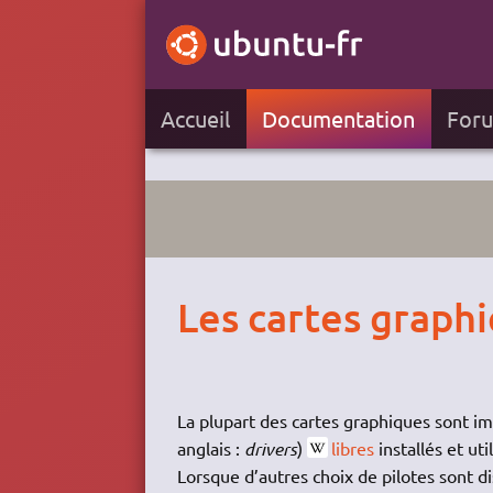
Accueil
Documentation
For
Les cartes graph
La plupart des cartes graphiques sont i
anglais :
drivers
)
libres
installés et ut
Lorsque d’autres choix de pilotes sont di