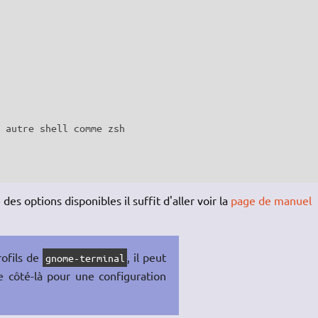
 autre shell comme zsh

des options disponibles il suffit d'aller voir la
page de manuel
rofils de
, il peut
gnome-terminal
e côté-là pour une configuration