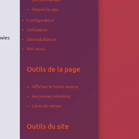
Depuis le ppa
Configuration
Utilisation
nvies
Désinstallation
Voir aussi
Outils de la page
Afficher le texte source
Anciennes révisions
Liens de retour
Outils du site