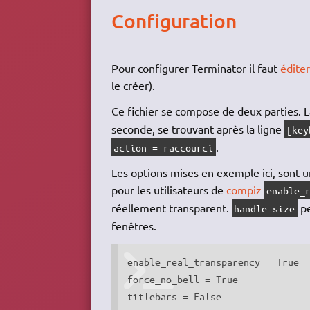
Configuration
Pour configurer Terminator il faut
éditer
le créer).
Ce fichier se compose de deux parties. L
seconde, se trouvant après la ligne
[key
.
action = raccourci
Les options mises en exemple ici, sont 
pour les utilisateurs de
compiz
enable_
réellement transparent.
pe
handle size
fenêtres.
enable_real_transparency = True

force_no_bell = True

titlebars = False
