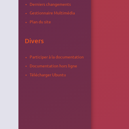
Derniers changements
Gestionnaire Multimédia
Plan du site
Divers
Participer à la documentation
Documentation hors ligne
Télécharger Ubuntu