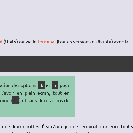
rd
(Unity) ou via le
terminal
(toutes versions d'Ubuntu) avec la
iation des options
et
pour
-b
-m
l'avoir en plein écran, tout en
nome (
) et sans décorations de
-m
mme deux gouttes d'eau à un gnome-terminal ou xterm. Tout 