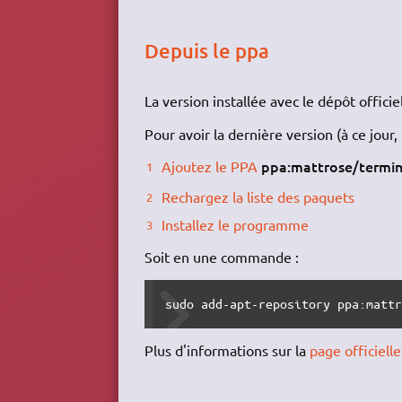
Depuis le ppa
La version installée avec le dépôt officiel 
Pour avoir la dernière version (à ce jour, 
ppa:mattrose/termi
Ajoutez le PPA
Rechargez la liste des paquets
Installez le programme
Soit en une commande :
sudo add-apt-repository ppa:matt
Plus d'informations sur la
page officiell