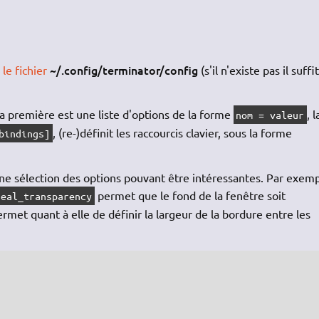
~/.config/terminator/config
 le fichier
(s'il n'existe pas il suffi
a première est une liste d'options de la forme
, l
nom = valeur
, (re-)définit les raccourcis clavier, sous la forme
bindings]
une sélection des options pouvant être intéressantes. Par exem
permet que le fond de la fenêtre soit
real_transparency
rmet quant à elle de définir la largeur de la bordure entre les