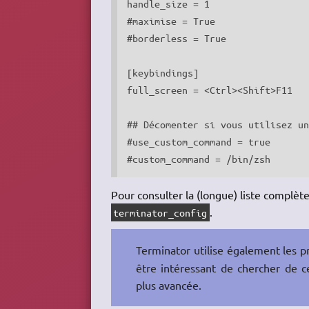
handle_size = 1

#maximise = True

#borderless = True

[keybindings]

full_screen = <Ctrl><Shift>F11

## Décomenter si vous utilisez un
#use_custom_command = true

#custom_command = /bin/zsh
Pour consulter la (longue) liste complète 
.
terminator_config
Terminator utilise également les p
être intéressant de chercher de c
plus avancée.