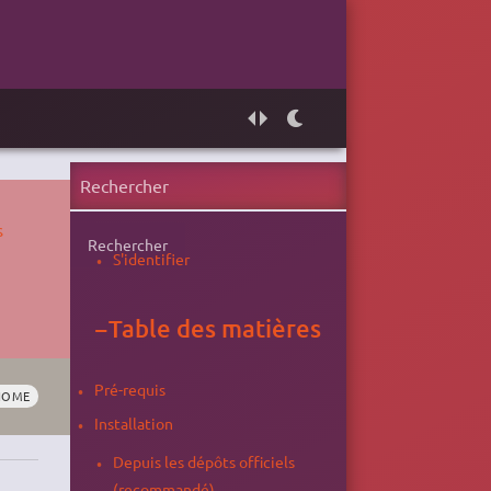
s
Rechercher
S'identifier
−
Table des matières
Pré-requis
NOME
Installation
Depuis les dépôts officiels
(recommandé)