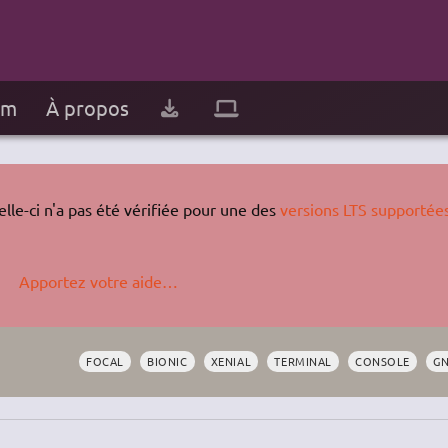
um
À propos
lle-ci n'a pas été vérifiée pour une des
versions LTS supportée
Apportez votre aide…
FOCAL
BIONIC
XENIAL
TERMINAL
CONSOLE
G