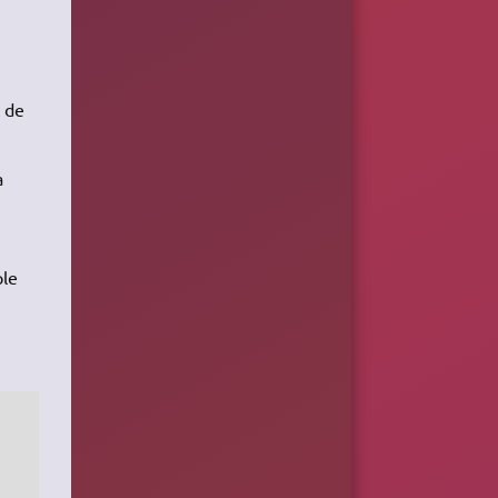
t de
a
ple