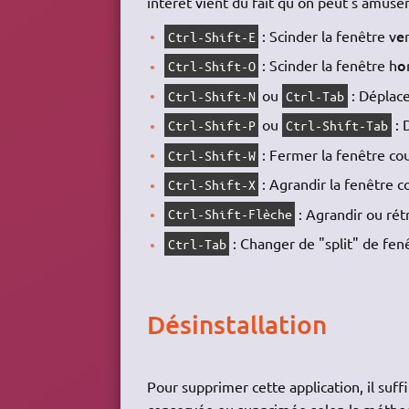
intérêt vient du fait qu'on peut s'amuse
e
: Scinder la fenêtre v
Ctrl-Shift-E
o
: Scinder la fenêtre h
Ctrl-Shift-O
ou
: Déplace
Ctrl-Shift-N
Ctrl-Tab
ou
: 
Ctrl-Shift-P
Ctrl-Shift-Tab
: Fermer la fenêtre co
Ctrl-Shift-W
: Agrandir la fenêtre c
Ctrl-Shift-X
: Agrandir ou rét
Ctrl-Shift-Flèche
: Changer de "split" de fen
Ctrl-Tab
Désinstallation
Pour supprimer cette application, il suff