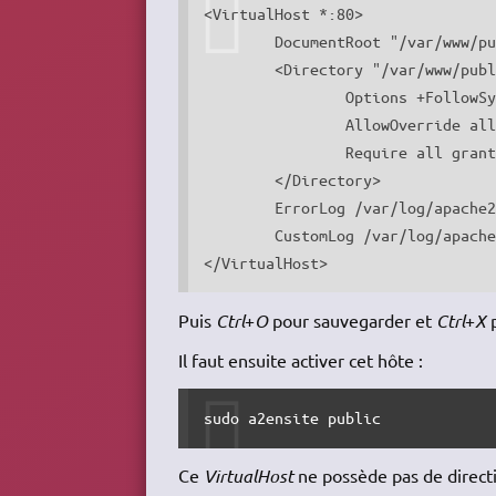
<VirtualHost *:80>

	DocumentRoot "/var/www/public"

	<Directory "/var/www/public">

		Options +FollowSymLinks

		AllowOverride all

		Require all granted

	</Directory>

	ErrorLog /var/log/apache2/error.public.log

	CustomLog /var/log/apache2/access.public.log combined

</VirtualHost>
Puis
Ctrl
+
O
pour sauvegarder et
Ctrl
+
X
p
Il faut ensuite activer cet hôte :
sudo a2ensite public
Ce
VirtualHost
ne possède pas de direct