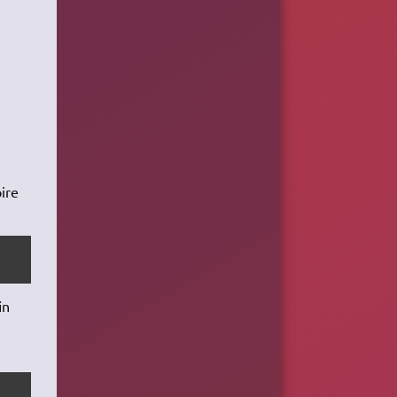
oire
in