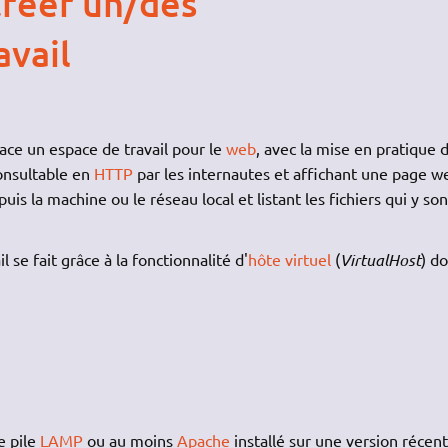
réer un/des
avail
ace un espace de travail pour le
web
, avec la mise en pratique 
consultable en
HTTP
par les internautes et affichant une page w
is la machine ou le réseau local et listant les fichiers qui y son
 se fait grâce à la fonctionnalité d'
hôte virtuel
(
VirtualHost
) d
e pile
LAMP
ou au moins
Apache
installé sur une version récen