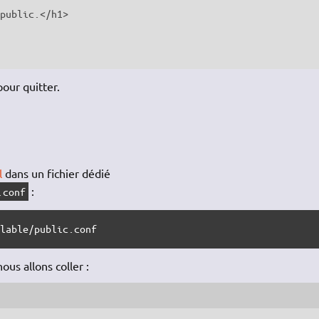
public.</h1>

our quitter.
l
dans un fichier dédié
:
.conf
ilable/public.conf
ous allons coller :