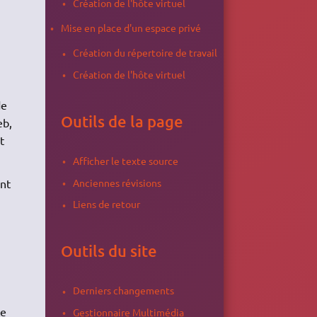
Création de l'hôte virtuel
Mise en place d'un espace privé
Création du répertoire de travail
Création de l'hôte virtuel
de
Outils de la page
eb,
t
Afficher le texte source
Anciennes révisions
ont
Liens de retour
Outils du site
Derniers changements
te
Gestionnaire Multimédia