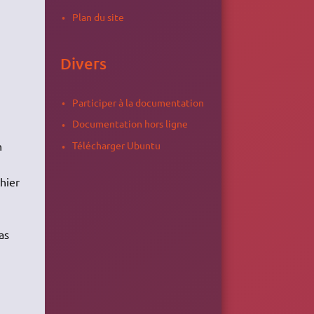
Plan du site
Divers
Participer à la documentation
Documentation hors ligne
n
Télécharger Ubuntu
chier
as