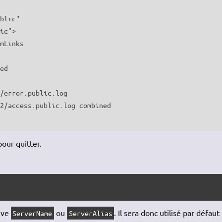
our quitter.
ive
ou
. Il sera donc utilisé par défaut
ServerName
ServerAlias