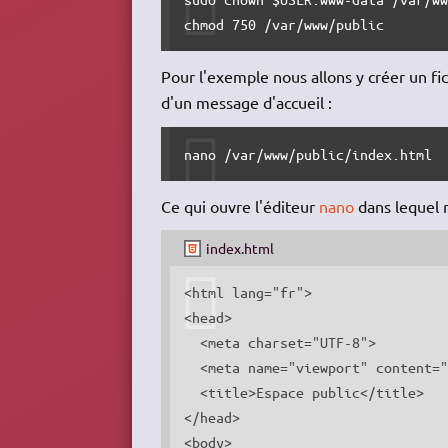
chmod 750 /var/www/public
Pour l'exemple nous allons y créer un fi
d'un message d'accueil :
nano /var/www/public/index.html
Ce qui ouvre l'éditeur
nano
dans lequel n
index.html
<html lang="fr">

<head>

  <meta charset="UTF-8">

  <meta name="viewport" content="
  <title>Espace public</title>

</head>

<body>
