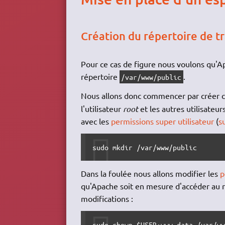
Création du répertoire de tr
Pour ce cas de figure nous voulons qu'Ap
répertoire
.
/var/www/public
Nous allons donc commencer par créer ce
l'utilisateur
root
et les autres utilisateur
avec les
permissions super utilisateur
(
s
sudo mkdir /var/www/public
Dans la foulée nous allons modifier les
p
qu'Apache soit en mesure d'accéder au 
modifications :
sudo chown $USER:www-data /var/ww