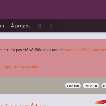
um
À propos
lle-ci n'a pas été vérifiée pour une des
versions LTS supportée
Apportez votre aide…
SERVEUR
TUTORIEL
B