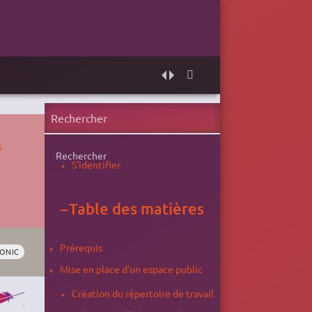
s
Rechercher
S'identifier
−
Table des matières
Prérequis
IONIC
Mise en place d'un espace public
Création du répertoire de travail