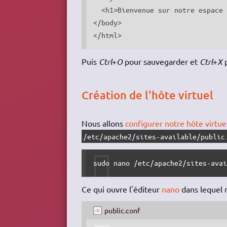
  <h1>Bienvenue sur notre espace 
</body>

</html>
Puis
Ctrl
+
O
pour sauvegarder et
Ctrl
+
X
p
Création de l'hôte virtuel
Nous allons
configurer notre hôte virtue
/etc/apache2/sites-available/public
sudo nano /etc/apache2/sites-ava
Ce qui ouvre l'éditeur
nano
dans lequel n
public.conf