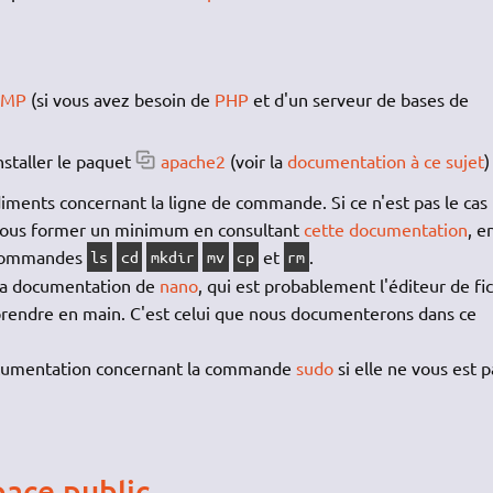
LAMP
(si vous avez besoin de
PHP
et d'un serveur de bases de
nstaller le paquet
apache2
(voir la
documentation à ce sujet
)
udiments concernant la ligne de commande. Si ce n'est pas le cas
vous former un minimum en consultant
cette documentation
, e
s commandes
et
.
ls
cd
mkdir
mv
cp
rm
r la documentation de
nano
, qui est probablement l'éditeur de fi
prendre en main. C'est celui que nous documenterons dans ce
ocumentation concernant la commande
sudo
si elle ne vous est p
pace public