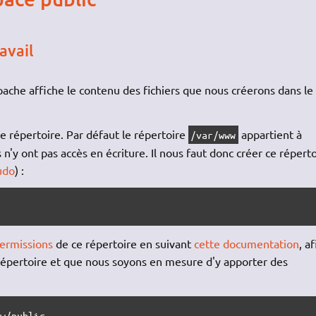
avail
ache affiche le contenu des fichiers que nous créerons dans le
 répertoire. Par défaut le répertoire
appartient à
/var/www
s n'y ont pas accès en écriture. Il nous faut donc créer ce répert
udo
) :
ermissions
de ce répertoire en suivant
cette documentation
, af
répertoire et que nous soyons en mesure d'y apporter des
w/public
