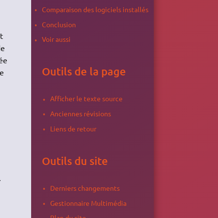
Comparaison des logiciels installés
Conclusion
t
Voir aussi
de
ée
Outils de la page
de
Afficher le texte source
Anciennes révisions
Liens de retour
Outils du site
.
Derniers changements
Gestionnaire Multimédia
Plan du site