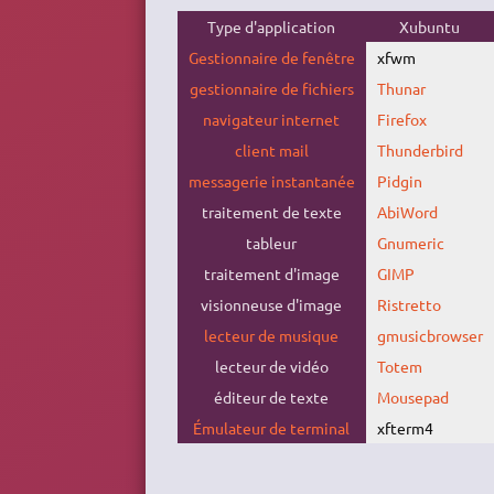
Type d'application
Xubuntu
Gestionnaire de fenêtre
xfwm
gestionnaire de fichiers
Thunar
navigateur internet
Firefox
client mail
Thunderbird
messagerie instantanée
Pidgin
traitement de texte
AbiWord
tableur
Gnumeric
traitement d'image
GIMP
visionneuse d'image
Ristretto
lecteur de musique
gmusicbrowser
lecteur de vidéo
Totem
éditeur de texte
Mousepad
Émulateur de terminal
xfterm4