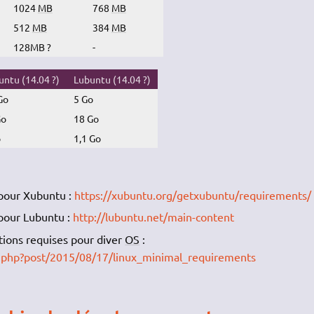
1024
MB
768
MB
512
MB
384
MB
128MB ?
-
ntu (14.04 ?)
Lubuntu (14.04 ?)
Go
5 Go
Go
18 Go
o
1,1 Go
 pour Xubuntu :
https://xubuntu.org/getxubuntu/requirements/
 pour Lubuntu :
http://lubuntu.net/main-content
ions requises pour diver
OS
:
dex.php?post/2015/08/17/linux_minimal_requirements