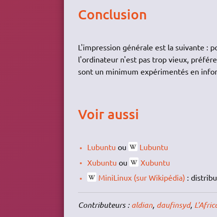
Conclusion
L'impression générale est la suivante : 
l'ordinateur n'est pas trop vieux, préfér
sont un minimum expérimentés en info
Voir aussi
Lubuntu
ou
Lubuntu
Xubuntu
ou
Xubuntu
MiniLinux (sur Wikipédia)
: distrib
Contributeurs :
aldian
,
daufinsyd
,
L'Afric