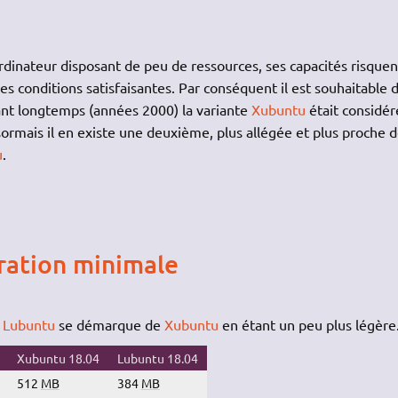
rdinateur disposant de peu de ressources, ses capacités risquen
des conditions satisfaisantes. Par conséquent il est souhaitable 
nt longtemps (années 2000) la variante
Xubuntu
était considér
ormais il en existe une deuxième, plus allégée et plus proche 
u
.
ration minimale
,
Lubuntu
se démarque de
Xubuntu
en étant un peu plus légère
Xubuntu 18.04
Lubuntu 18.04
512
MB
384
MB