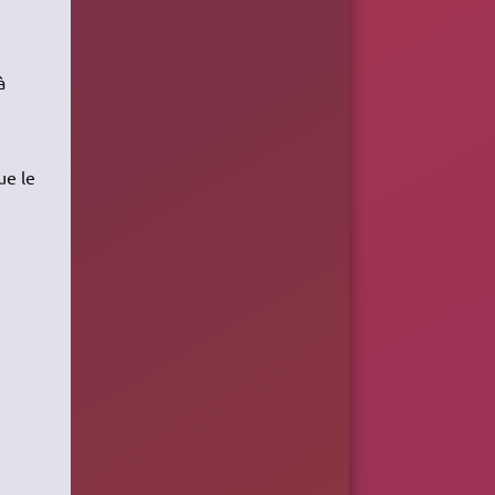
à
ue le