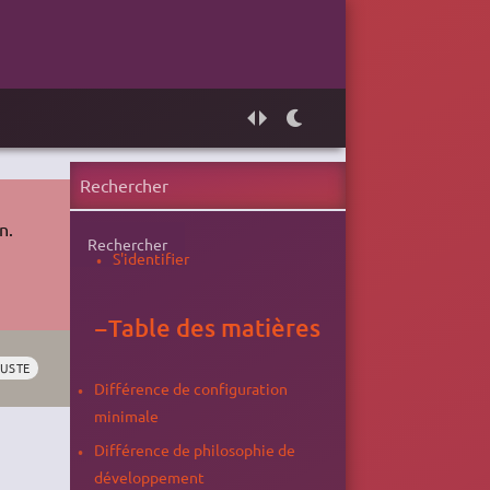
n.
Rechercher
S'identifier
−
Table des matières
TUSTE
Différence de configuration
minimale
Différence de philosophie de
développement