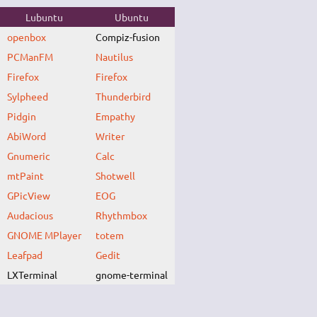
Lubuntu
Ubuntu
openbox
Compiz-fusion
PCManFM
Nautilus
Firefox
Firefox
Sylpheed
Thunderbird
Pidgin
Empathy
AbiWord
Writer
Gnumeric
Calc
mtPaint
Shotwell
GPicView
EOG
Audacious
Rhythmbox
GNOME MPlayer
totem
Leafpad
Gedit
LXTerminal
gnome-terminal