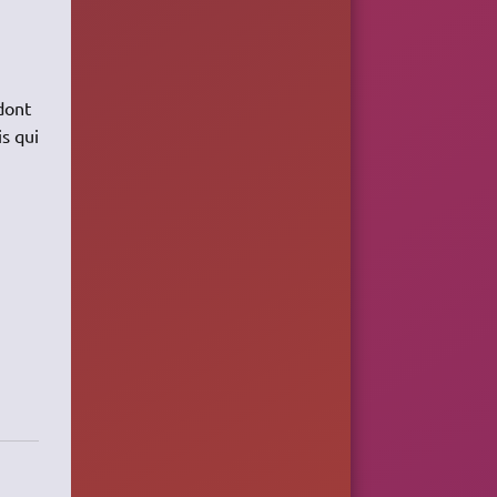
dont
is qui