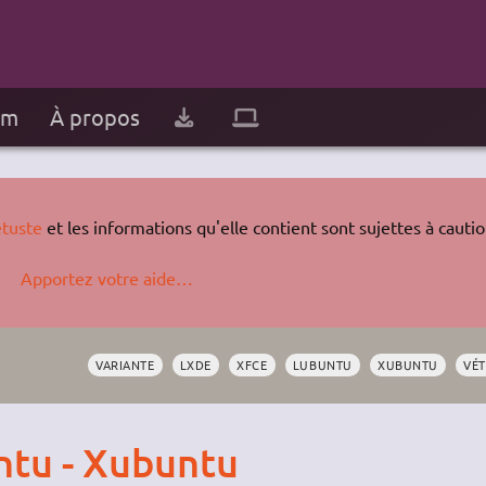
um
À propos
tuste
et les informations qu'elle contient sont sujettes à cautio
Apportez votre aide…
VARIANTE
LXDE
XFCE
LUBUNTU
XUBUNTU
VÉ
ntu - Xubuntu