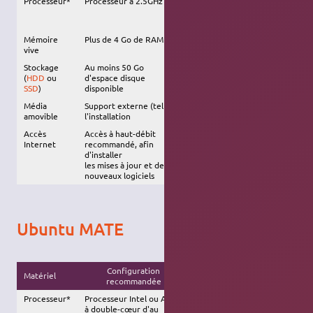
Processeur*
Processeur à 2.5GHz
Processeur Intel ou AMD à
double-cœur d'au moins 1.5
GHz
Mémoire
Plus de 4 Go de RAM
2 Go de RAM
vive
Stockage
Au moins 50 Go
30 Go d'espace disque
(
HDD
ou
d'espace disque
SSD
)
disponible
Média
Support externe (tel qu'une
clé USB
) requis pour
amovible
l'installation
Accès
Accès à haut-débit
Internet
recommandé, afin
d'installer
les mises à jour et des
nouveaux logiciels
Ubuntu MATE
Configuration
Matériel
Configuration minimale
recommandée
Processeur*
Processeur Intel ou AMD
Intel Pentium IV 3 Ghz
à double-cœur d'au