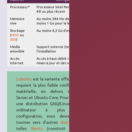
Processeur*
Processeur Intel Pentium IV ou Pentium M, ou AMD
K8 ou plus récent
Mémoire
Au moins 384 Mo de RAM, 800 Mo recommandé (au
vive
moins 1 Go pour la lecture de vidéos)
Stockage
Au moins 4,3 Go d'espace disque disponible
(
HDD
ou
SSD
)
Média
Support externe (tel qu'une
clé USB
) requis pour
amovible
l'installation
Accès
Accès à haut-débit recommandé, afin d'installer les
Internet
mises à jour et des nouveaux logiciels
Lubuntu
est la variante officielle qui
requiert la plus faible configuration
matérielle, en dehors d'Ubuntu
Server et Ubuntu Core. Pour installer
une distribution
GNU
/Linux sur un
ordinateur à plus faible
configuration, vous devrez vous
tourner vers d'autres
distributions
,
telles
Bento
(construit sur les