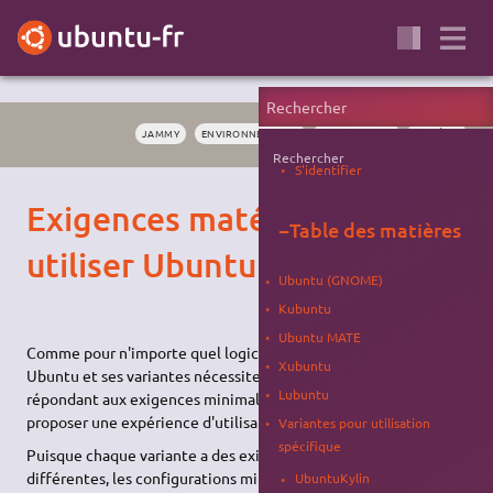
JAMMY
ENVIRONNEMENTS
INSTALLATION
SYSTÈME
Rechercher
S'identifier
Exigences matérielles pour
−
Table des matières
utiliser Ubuntu
Ubuntu (GNOME)
Kubuntu
Ubuntu MATE
Comme pour n'importe quel logiciel et système d'exploitation,
Xubuntu
Ubuntu et ses variantes nécessitent des systèmes performants,
Lubuntu
répondant aux exigences minimales ci-dessous, afin de
proposer une expérience d'utilisation agréable.
Variantes pour utilisation
spécifique
Puisque chaque variante a des exigences matérielles
différentes, les configurations minimales sont listées par
UbuntuKylin