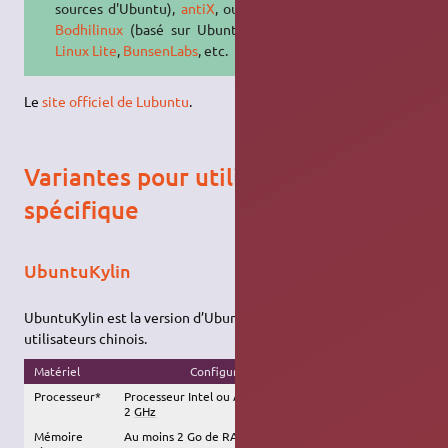
sources d'Ubuntu),
antiX
, ou encore
Bodhilinux
(basé sur Ubuntu),
Slax
,
Linux Lite
,
BunsenLabs
, etc.
Le
site officiel de Lubuntu
.
Variantes pour utilisation
spécifique
UbuntuKylin
UbuntuKylin est la version d’Ubuntu particulière pour les
utilisateurs chinois.
Matériel
Configuration recommandée
Processeur*
Processeur Intel ou AMD à double-cœur d'au moins
2
GHz
Mémoire
Au moins 2 Go de RAM