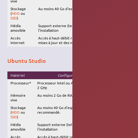
vive
Stockage
Au moins 40 Go d'espace disque disponible
(
HDD
ou
SSD
)
Média
Support externe (tel qu'une
clé USB
) requis pour
amovible
l'installation
Accès
Accès à haut-débit recommandé, afin d'installer les
Internet
mises à jour et des nouveaux logiciels
Ubuntu Studio
Matériel
Configuration recommandée
Processeur*
Processeur Intel ou AMD à double-coeur d'au moins
2
GHz
Mémoire
Au moins 2 Go de RAM
vive
Stockage
Au moins 40 Go d'espace disque disponible.
SSD
(
HDD
ou
recommandé.
SSD
)
Média
Support externe (tel qu'une
clé USB
) requis pour
amovible
l'installation
Accès
Accès à haut-débit recommandé, afin d'installer les