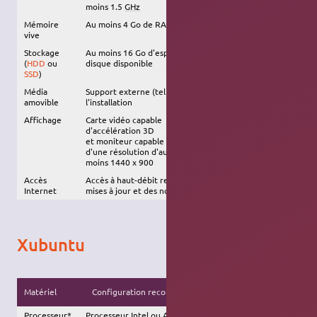
moins 1.5
GHz
Mémoire
Au moins 4 Go de RAM
1024 Mo de RAM
vive
Stockage
Au moins 16 Go d'espace
8 Go d'espace disque
(
HDD
ou
disque disponible
disponible
SSD
)
Média
Support externe (tel qu'une
clé USB
) requis pour
amovible
l'installation
Affichage
Carte vidéo capable
Moniteur capable d'une
d'accélération 3D
résolution d'au moins
et moniteur capable
1024x768
d'une résolution d'au
moins 1440 x 900
Accès
Accès à haut-débit recommandé, afin d'installer les
Internet
mises à jour et des nouveaux logiciels
Xubuntu
Configuration
Matériel
Configuration recommandée
minimale
Processeur*
Processeur Intel ou AMD à
Intel Pentium IV