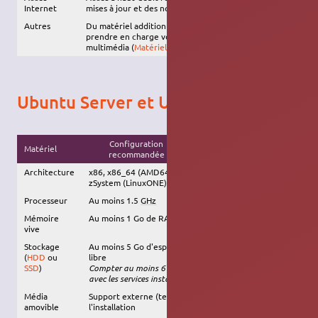
Internet
mises à jour et des nouveaux logiciels
Autres
Du matériel additionnel peut être requis pour
prendre en charge vos divers périphériques
multimédia (
Matériel pris en charge
)
Ubuntu Server et Ubuntu Cloud
Configuration
Matériel
Configuration minimale
recommandée
Architecture
x86, x86_64 (AMD64 ou Intel64), ARM, POWER8 et
zSystem (LinuxONE)
Processeur
Au moins 1.5
GHz
Au moins 1000
MHz
Mémoire
Au moins 1 Go de RAM
512 Mo de RAM
vive
Stockage
Au moins 5 Go d'espace
5 Go d'espace libre
(
HDD
ou
libre
Compter au moins 6 Go
SSD
)
Compter au moins 6 Go
avec les services installés
avec les services installés
Média
Support externe (tel qu'une
clé USB
) requis pour
amovible
l'installation