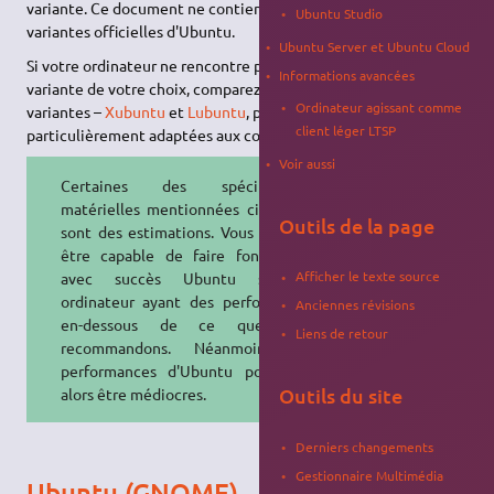
variante. Ce document ne contient les exigences que pour les
Ubuntu Studio
variantes officielles d'Ubuntu.
Ubuntu Server et Ubuntu Cloud
Si votre ordinateur ne rencontre pas les exigences pour la
Informations avancées
variante de votre choix, comparez-les avec celles d'autres
Ordinateur agissant comme
variantes –
Xubuntu
et
Lubuntu
, par exemple, sont
client léger LTSP
particulièrement adaptées aux configurations plus anciennes.
Voir aussi
Certaines des spécifications
matérielles mentionnées ci-dessous
Outils de la page
sont des estimations. Vous pourriez
être capable de faire fonctionner
Afficher le texte source
avec succès Ubuntu sur un
ordinateur ayant des performances
Anciennes révisions
en-dessous de ce que nous
Liens de retour
recommandons. Néanmoins, les
performances d'Ubuntu pourraient
Outils du site
alors être médiocres.
Derniers changements
Gestionnaire Multimédia
Ubuntu (GNOME)