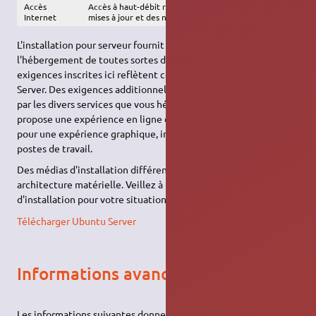
Accès
Accès à haut-débit recommandé, afin d'installer les
Internet
mises à jour et des nouveaux logiciels
L'installation pour serveur fournit une base commune pour
l'hébergement de toutes sortes de programmes et services. Les
exigences inscrites ici reflètent celles requises par Ubuntu
Server. Des exigences additionnelles pourraient être requises
par les divers services que vous hébergerez. Ubuntu Server
propose une expérience en ligne de commande seulement ;
pour une expérience graphique, installez plutôt Ubuntu pour
postes de travail.
Des médias d'installation différents sont proposés pour chaque
architecture matérielle. Veillez à télécharger la bonne image
d'installation pour votre situation :
Télécharger Ubuntu Server
Informations avancées
Les informations suivantes donnent des indications