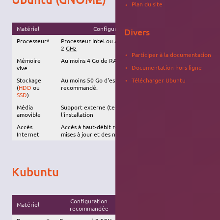
Plan du site
Matériel
Configuration recommandée
Divers
Processeur*
Processeur Intel ou AMD à double-coeur d'au moins
2
GHz
Participer à la documentation
Mémoire
Au moins 4 Go de RAM
Documentation hors ligne
vive
Stockage
Au moins 50 Go d'espace disponible.
SSD
Télécharger Ubuntu
(
HDD
ou
recommandé.
SSD
)
Média
Support externe (tel qu'une
clé USB
) requis pour
amovible
l'installation
Accès
Accès à haut-débit recommandé, afin d'installer les
Internet
mises à jour et des nouveaux logiciels
Kubuntu
Configuration
Matériel
Configuration minimale
recommandée