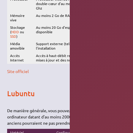
double-cœur d'au moins 1.5
2Ghz
Ghz
Mémoire
Au moins 2 Go de RAM
1 Go de RAM
vive
Stockage
Au moins 20 Go d'espace disque
8.6 Go d'espace
(
HDD
ou
disponible
disque disponible
SSD
)
Média
Support externe (tel qu'une
clé USB
) requis pour
amovible
l'installation
Accès
Accès à haut-débit recommandé, afin d'installer les
Internet
mises à jour et des nouveaux logiciels
Site officiel
Lubuntu
De manière générale, vous pouvez installer Lubuntu sur un
ordinateur datant d'au moins 2000. Les ordinateurs plus
anciens pourraient ne pas prendre en charge Lubuntu.
Matériel
Configuration recommandée