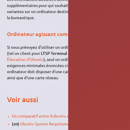
supplémentaires pour qui souhaiterait installer Ubuntu et ses
variantes sur un ordinateur destiné à une autre utilisation que
la bureautique.
Ordinateur agissant comme client léger LTSP
Si vous prévoyez d'utiliser un ordinateur comme un client léger
(tel un client pour
LTSP Terminal Server
pour l'
Édition
Éducation d'Ubuntu
), seul un ordinateur répondant aux
exigences minimales énoncées ci-dessus est nécessaire. Cet
ordinateur doit disposer d'une carte graphique et d'un écran,
ainsi que d'une carte réseau.
Voir aussi
Un comparatif entre Xubuntu et Lubuntu
,
(
)
Ubuntu System Requirements
.
en