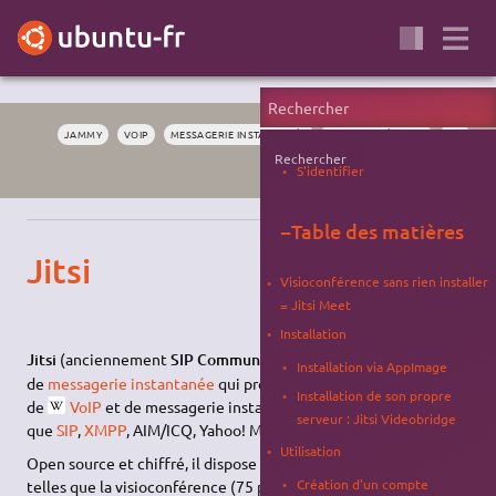
JAMMY
VOIP
MESSAGERIE INSTANTANÉE
VISIOCONFÉRENCE
SIP
Rechercher
XMPP
S'identifier
−
Table des matières
Jitsi
Visioconférence sans rien installer
= Jitsi Meet
Installation
1)
Jitsi
(anciennement
SIP Communicator
) est un logiciel libre
Installation via AppImage
de
messagerie instantanée
qui prend en charge les protocoles
Installation de son propre
de
VoIP
et de messagerie instantanée les plus répandus, tels
serveur : Jitsi Videobridge
que
SIP
,
XMPP
, AIM/ICQ, Yahoo! Messenger, Bonjour…
Utilisation
Open source et chiffré, il dispose de fonctionnalités avancées
Création d'un compte
telles que la visioconférence (75 participants maximum, 35