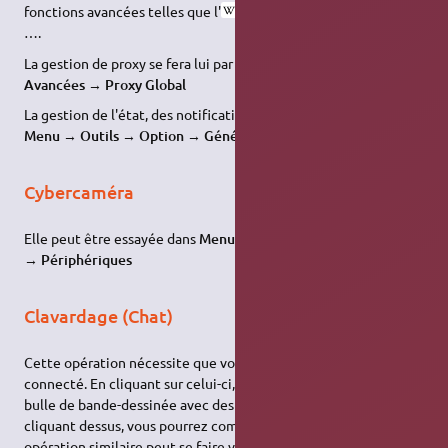
fonctions avancées telles que l'
UPnP
, le serveur
STUN
,
….
La gestion de proxy se fera lui par
Menu
→
Outils
→
Option
→
Avancées
→
Proxy Global
La gestion de l'état, des notifications, de la langue se fera par
Menu
→
Outils
→
Option
→
Général
Cybercaméra
Elle peut être essayée dans
Menu
→
Outils
→
Option
→
Vidéo
→
Périphériques
Clavardage (Chat)
Cette opération nécessite que votre interlocuteur soit
connecté. En cliquant sur celui-ci, vous verrez apparaître une
bulle de bande-dessinée avec des traits horizontaux. En
cliquant dessus, vous pourrez commencer la conversation. Une
opération similaire peut se faire via le clic droit.