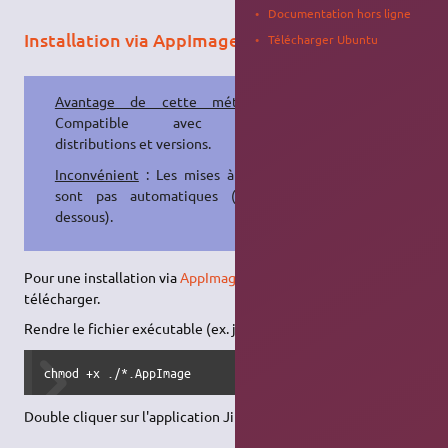
Documentation hors ligne
Installation via AppImage
Télécharger Ubuntu
Avantage de cette méthode
:
Compatible avec toutes
distributions et versions.
Inconvénient
: Les mises à jour ne
sont pas automatiques (lien ci-
dessous).
Pour une installation via
AppImage
, se rendre
ici
, pour le
télécharger.
Rendre le fichier exécutable (ex. jitsi-meet-x86_64.AppImage) :
chmod +x ./*.AppImage
Double cliquer sur l'application Jitsi pour la lancer.