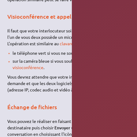
Visioconférence et appel audio
Il faut que votre interlocuteur soit connecté et qu'au moins
l'un de vous deux possède un micro et/ou une cybercaméra.
L'opération est similaire au
clavardage
, mais vous cliquerez sur
le téléphone vert si vous ne souhaitez qu'un appel audio.
sur la caméra bleue si vous souhaitez réaliser une
visioconférence
.
Vous devrez attendre que votre interlocuteur accepte la
demande et que les deux logiciels se mettent d'accord
(adresse IP, codec audio et vidéo à utiliser …)
Échange de fichiers
Vous pouvez le réaliser en faisant un clic droit sur le
destinataire puis choisir
Envoyer un fichier
ou bien durant une
conversation en choisissant l'icône avec un papier et une