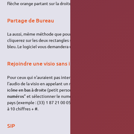
flèche orange partant sur la droite.
Partage de Bureau
La aussi, même méthode que pour le
clavardage
, mais vous
cliquerez sur les deux rectangles superposés blanc bordés de
bleu. Le logiciel vous demandera une confirmation.
Rejoindre une visio sans internet
Pour ceux qui n'auraient pas internet, il est possible d'écouter
l'audio de la visio en appelant un numéro téléphonique →
icône en bas à droite
(petit personnage avec un +) → "
Plus de
numéros
" et sélectionner le numéro correspondant à votre
pays (exemple : (33) 1 87 21 00 05 - pour la France) →
Code pin
à 10 chiffres + #.
SIP