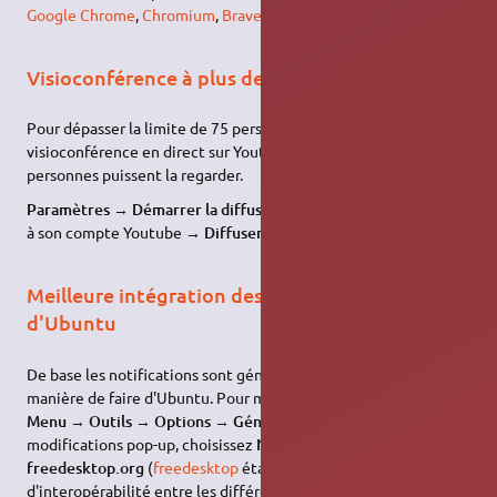
Google Chrome
,
Chromium
,
Brave
et
Opera
.
Visioconférence à plus de 75 personnes
Pour dépasser la limite de 75 personnes, il faut diffuser la
visioconférence en direct sur Youtube afin que les autres
personnes puissent la regarder.
Paramètres
→
Démarrer la diffusion en direct
→
Se connecter
à son compte Youtube →
Diffuser le lien
aux personnes.
Meilleure intégration des notifications au sein
d'Ubuntu
De base les notifications sont génériques et jurent avec la
manière de faire d'Ubuntu. Pour mieux les intégrer, allez dans
Menu
→
Outils
→
Options
→
Général
. Là, à la ligne type de
modifications pop-up, choisissez
Notifications
freedesktop.org
(
freedesktop
étant un projet
d'interopérabilité entre les différents types de bureaux, cette