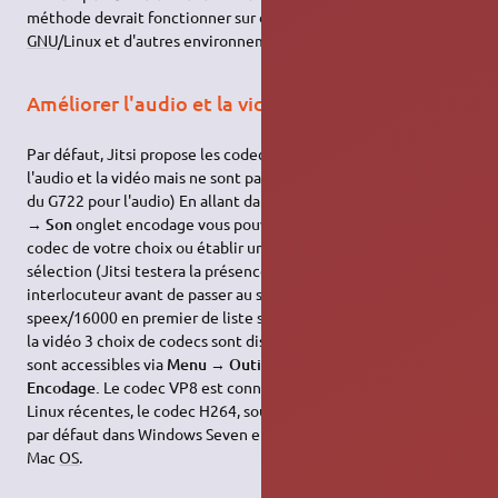
méthode devrait fonctionner sur d'autres distributions
GNU
/Linux et d'autres environnements que Gnome).
Améliorer l'audio et la vidéo
Par défaut, Jitsi propose les codecs les plus répandus pour
l'audio et la vidéo mais ne sont pas forcément les meilleurs (cas
du G722 pour l'audio) En allant dans
Menu
→
Outils
→
Options
→
Son
onglet encodage vous pouvez cochez ou décochez les
codec de votre choix ou établir un autre ordre préférentiel de
sélection (Jitsi testera la présence de ce codec chez votre
interlocuteur avant de passer au suivant). Il semble que un
speex/16000 en premier de liste soit un bon compromis. Pour
la vidéo 3 choix de codecs sont disponibles pour le moment, ils
sont accessibles via
Menu
→
Outils
→
Options
→
Vidéo
→
Encodage.
Le codec VP8 est connu de toutes les distributions
Linux récentes, le codec H264, soumis à redevance, est présent
par défaut dans Windows Seven et Windows 8 ainsi que dans
Mac
OS
.