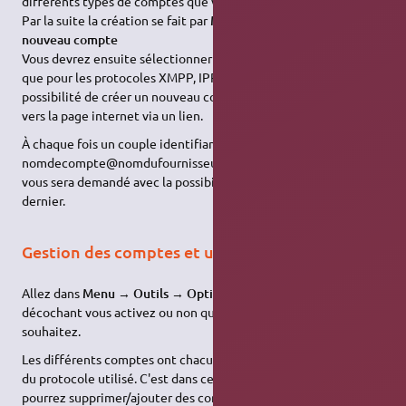
différents types de comptes que vous avez.
Par la suite la création se fait par
Menu
→
Fichier
→
Ajouter un
nouveau compte
Vous devrez ensuite sélectionner le protocole adéquat. Notez
que pour les protocoles XMPP, IPPI, Jitsi vous donnera la
possibilité de créer un nouveau compte ou de vous rediriger
vers la page internet via un lien.
À chaque fois un couple identifiant (souvent du genre
nomdecompte@nomdufournisseur_IM.net) et un mot de passe
vous sera demandé avec la possibilité d'enregistrer ou pas ce
dernier.
Gestion des comptes et utilisations avancées
Allez dans
Menu
→
Outils
→
Option
→
Comptes
En cochant ou
décochant vous activez ou non que les comptes que vous
souhaitez.
Les différents comptes ont chacun une icône représentative
du protocole utilisé. C'est dans ce même espace que vous
pourrez supprimer/ajouter des comptes ou accéder aux