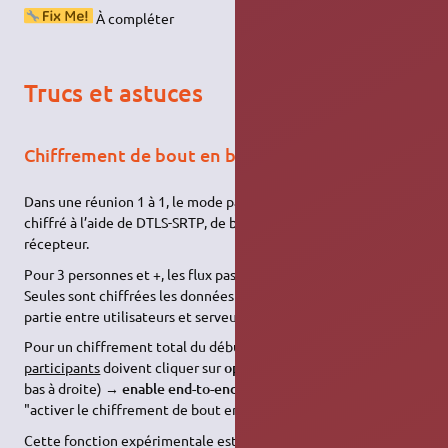
À compléter
Trucs et astuces
Chiffrement de bout en bout
Dans une réunion 1 à 1, le mode pair à pair (P2P) est utilisé et
chiffré à l’aide de DTLS-SRTP, de bout en bout, de l’émetteur au
récepteur.
Pour 3 personnes et +, les flux passent par vidéobridge Jitsi.
Seules sont chiffrées les données entre les serveurs Jitsi, la
partie entre utilisateurs et serveurs ne l'est pas par défaut.
Pour un chiffrement total du début à la fin (E2EE),
tous les
participants
doivent cliquer sur
option de sécurité
(bouclier en
bas à droite) →
enable end-to-end encryption
(c'est à dire :
"activer le chiffrement de bout en bout").
Cette fonction expérimentale est utilisable sur les navigateurs