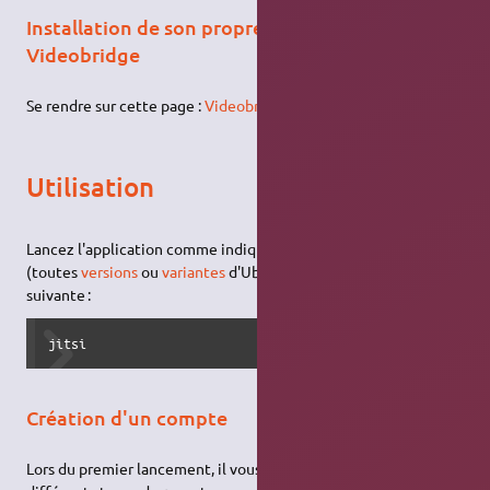
Installation de son propre serveur : Jitsi
Videobridge
Se rendre sur cette page :
Videobridge
.
Utilisation
Lancez l'application comme indiqué
ici
ou via le
terminal
(toutes
versions
ou
variantes
d'Ubuntu) avec la
commande
suivante :
jitsi
Création d'un compte
Lors du premier lancement, il vous est proposé d'ajouter les