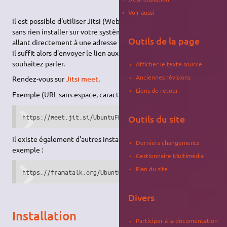
Voir aussi
Il est possible d'utiliser Jitsi (WebRTC), en toute simplicité
sans rien installer sur votre système et sans inscription, en
Outils de la page
allant directement à une adresse web depuis votre navigateur.
Il suffit alors d'envoyer le lien aux contacts avec qui vous
souhaitez parler.
Afficher le texte source
Anciennes révisions
Rendez-vous sur
Jitsi meet
.
Liens de retour
Exemple (
URL
sans espace, caractère spécial et trait d’union) :
https://meet.jit.si/UbuntuFR
Outils du site
Il existe également d'autres instances possibles (liste
ici
),
Derniers changements
exemple :
Gestionnaire Multimédia
Plan du site
https://framatalk.org/UbuntuFR
Divers
Installation
Participer à la documentation