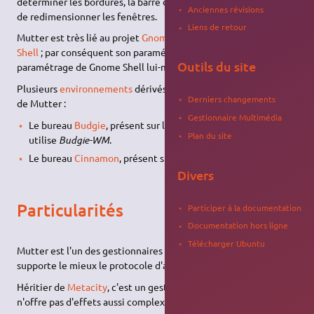
déterminer les bordures, la barre de titre, la taille, la possibilité
Anciennes révisions
de redimensionner les fenêtres.
Liens de retour
Mutter est très lié au projet
Gnome
et donc au bureau
Gnome
Shell
; par conséquent son paramétrage est très lié au
Outils du site
paramétrage de Gnome Shell lui-même.
Plusieurs
environnements
dérivés de
Gnome
utilisent des
forks
Derniers changements
de Mutter :
Gestionnaire Multimédia
Le bureau
Budgie
, présent sur la
variante
"Ubuntu Budgie"
Plan du site
utilise
Budgie-WM
.
Le bureau
Cinnamon
, présent sur
Linux Mint
, utilise
Muffin
.
Divers
Particularités
Participer à la documentation
Documentation hors ligne
Télécharger Ubuntu
Mutter est l'un des gestionnaires de fenêtres pour
Xorg
qui
supporte le mieux le protocole d'affichage
Wayland
.
Héritier de
Metacity
, c'est un gestionnaire plutôt léger, qui
n'offre pas d'effets aussi complexes que
Compiz
.