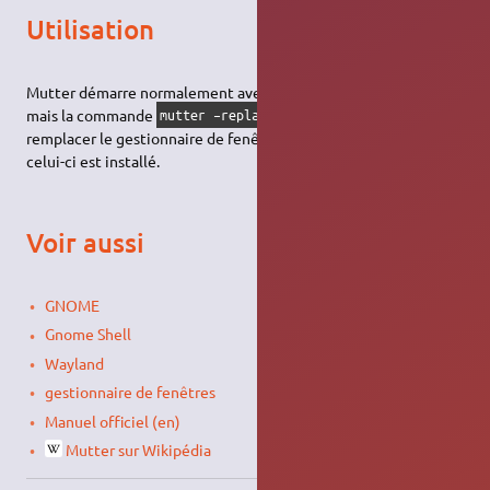
Utilisation
Mutter démarre normalement avec votre bureau
Gnome Shell
,
mais la commande
permet théoriquement de
mutter –replace
remplacer le gestionnaire de fenêtres courant par Mutter si
celui-ci est installé.
Voir aussi
GNOME
Gnome Shell
Wayland
gestionnaire de fenêtres
Manuel officiel (en)
Mutter sur Wikipédia