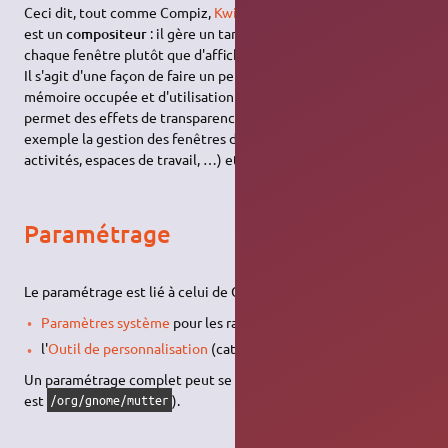
Ceci dit, tout comme Compiz,
Kwin
et
Enlightenment
, Mutter
est un
compositeur
: il gère un tampon en mémoire pour
chaque fenêtre plutôt que d'afficher directement les fenêtres.
Il s'agit d'une façon de faire un peu plus exigeante en terme de
mémoire occupée et d'utilisation du processeur, mais cela
permet des effets de transparence, d'ombre, de 3D, … par
exemple la gestion des fenêtres de Gnome Shell (vue des
activités, espaces de travail, …) et les animations liées.
Paramétrage
Le paramétrage est lié à celui de Gnome Shell :
Paramètres système
pour les raccourcis claviers
l'
Outil de personnalisation
(catégorie Fenêtres).
Un paramétrage complet peut se faire grâce à
dconf
(le chemin
est
).
/org/gnome/mutter