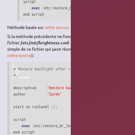
script

exec
/
etc
/
restore_br_level.sh

end script
Méthode basée sur
cette source
.
Si la méthode précédente ne fonctionne pas, cela peut venir du
fichier
/etc/init/brightness.conf
. Voici donc une version plus
simple de ce fichier qui peut résoudre le problème (
inspiré par
cette source
):
# Restore backlight after restart
#
description	
"Restore backlight after restart"
author		
"Zarek"
start on runlevel 
[
2
]
script

exec
/
etc
/
restore_br_level.sh

end script