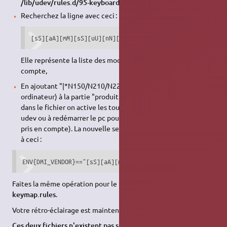
/lib/udev/rules.d/95-keyboard-force-release.rules
Recherchez la ligne avec ceci :
[sS][aA][mM][sS][uU][nN][gG]
Elle représente la liste des modèles Samsung pris en
compte,
En ajoutant "|*N150/N210/N220*" (ou le modèle de votre
ordinateur) à la partie "produit" des règles pour Samsung
dans le fichier on active les touches Fn (pensez à relancer
udev ou à redémarrer le pc pour que les changements soient
pris en compte). La nouvelle section Product ressemble alors
à ceci :
ENV{DMI_VENDOR}=="[sS][aA][mM][sS][uU][nN][gG]*", ATTR{[d
Faites la même opération pour le fichier
/lib/udev/rules.d/95-
keymap.rules
.
Votre rétro-éclairage est maintenant gérable.
Ces deux fichiers n'existent pas sous Ubuntu 16.04, voici ce