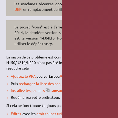
les machines récentes dotées d'un
UEFI
en remplacement du
BIOS
.
Le projet "voria" est à l'arrêt depuis
2014, la dernière version supportée
est la version 14.04LTS. Pour 16.04
utiliser le dépôt trusty.
La raison de ce problème est connue, les modèles Samsung
N150/N210/N220 n'ont pas été intégrés aux règles udev. Pour
résoudre cela :
1)
Ajoutez le PPA
ppa:voria/ppa
dans vos sources de logiciels,
Puis
rechargez la liste des paquets
,
Installez les paquets
samsung-tools, samsung-backlight
,
Redémarrez votre ordinateur.
Si cela ne fonctionne toujours pas :
Éditez
avec les
droits super-utilisateur
le fichier