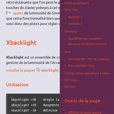
rétro-éclairante que l'on peut le plus souvent gérer avec des
Outils graphiques
touches du clavier prévues à cet effet ou via un logiciel tel que
Sony Vaio
l'
applet
de luminosité de Gnome. Malheureusement il arrive
Solution 1
que cette fonctionnalité bien que présente reste inutilisable,
voici donc des pistes pour régler ce petit désagrément.
Solution 2
Samsung
Spécificité aux modèles
Xbacklight
Samsung N150/N210/N220
Asus
Xbacklight
est un ensemble de commandes permettant la
Asus Eee PC 1101 et consorts
gestion de la luminosité de l'écran.
Pour portable Asus
Installer le paquet
xbacklight
.
Configuration spécifique à Mate
Voir aussi
Utilisation
Sources
xbacklight =50    #règle la luminosité à 50 %.

Outils de la page
xbacklight +10    #augmente la luminosité de 10 %.

xbacklight -10    #diminue la luminosité de 10 %.
Afficher le texte source