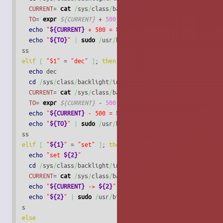
CURRENT
=
`
cat
/
sys
/
class
/
backlight
/
intel_backlight
/
actua
TO
=
`
expr
${CURRENT}
 + 
500
`
echo
"
${CURRENT}
 + 500 = 
${TO}
"
echo
"
${TO}
"
|
sudo
/
usr
/
bin
/
tee
/
sys
/
class
/
backlight
/
i
elif
[
"$1"
 = 
"dec"
]
; 
then
echo
 dec

cd
/
sys
/
class
/
backlight
/
intel_backlight
/
CURRENT
=
`
cat
/
sys
/
class
/
backlight
/
intel_backlight
/
actua
TO
=
`
expr
${CURRENT}
 - 
500
`
echo
"
${CURRENT}
 - 500 = 
${TO}
"
echo
"
${TO}
"
|
sudo
/
usr
/
bin
/
tee
/
sys
/
class
/
backlight
/
i
elif
[
"
${1}
"
 = 
"set"
]
; 
then
echo
"set 
${2}
"
cd
/
sys
/
class
/
backlight
/
intel_backlight
/
CURRENT
=
`
cat
/
sys
/
class
/
backlight
/
intel_backlight
/
actua
echo
"
${CURRENT}
 -> 
${2}
"
echo
"
${2}
"
|
sudo
/
usr
/
bin
/
tee
/
sys
/
class
/
backlight
/
in
else