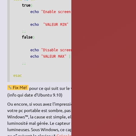
true
)
echo
"Enable screen power saving"
echo
"VALEUR MIN"
|
sudo
/
usr
/
bin
/
tee
/
sys
/
class
;;
false
)
echo
"Disable screen power saving"
echo
"VALEUR MAX"
|
sudo
/
usr
/
bin
/
tee
/
sys
/
class
/
;;
esac
pour ce qui suit sur le version récentes d'Ubuntu
(info qui date d'Ubuntu 9.10)
Ou encore, si vous avez l'impression bizarre que l'écran de
votre pc portable est sombre, pas aussi lumineux que sous MS
Windows™, la cause est simple, elle est due à la sonde de
luminosité mal gérée. Le capteur se situe à gauche des diodes
lumineuses. Sous Windows, ce capteur se désactive par "Fn + a
ou q" suivant le clavier. : *
Créer le fichier