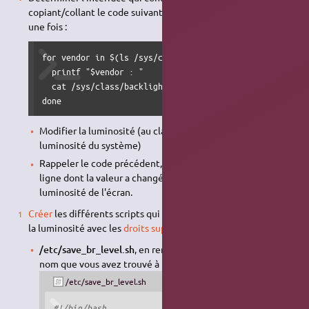
copiant/collant le code suivant dans un
terminal
, et le lancer
une fois :
for vendor in $(ls /sys/class/backlight/); do

  printf "$vendor : "

  cat /sys/class/backlight/$vendor/brightness

done
Modifier la luminosité (au clavier ou via le réglage de
luminosité du système)
Rappeler le code précédent, et noter alors le nom de la
ligne dont la valeur a changé. Cette valeur contrôle la
luminosité de l'écran.
Créer
les différents scripts qui vont sauvegarder et restaurer
la luminosité avec les
droits super-utilisateur
:
/etc/save_br_level.sh
, en remplaçant acpi_video0 par le
nom que vous avez trouvé à l'étape précédente
/etc/save_br_level.sh
#!/bin/bash