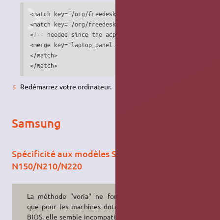
<match key="/org/freedesktop/Hal/devices/computer:syste
<match key="/org/freedesktop/Hal/devices/computer:syste
<!-- needed since the acpi video module reports it hand
<merge key="laptop_panel.brightness_in_hardware" type="b
</match>

</match>
Redémarrez votre ordinateur.
Samsung
Spécificité aux modèles Samsung
N150/N210/N220
La méthode "voria" ne fonctionne
que pour les machines dotées d'un
BIOS
, elle semble incompatible avec