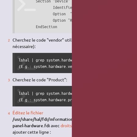
	Section "Device"

		Identifier	"Default Device"

		Option	"NoLogo"	"True"

		Option "RegistryDwords" "EnableBrightnessControl=1"

	EndSection
Cherchez le code "vendor" utilisé par hal (à installer si
nécessaire):
lshal | grep system.hardware.vendor

(E.g.: system.hardware.vendor = 'Sony Corporation )
Cherchez le code "Product":
lshal | grep system.hardware.product

(E.g.: system.hardware.product = 'VPCF113FX' )
Éditez le fichier
/usr/share/hal/fdi/information/10freedesktop/10-laptop-
panel-hardware.fdi
avec
droits super-utilisateur
pour y
ajouter cette ligne :