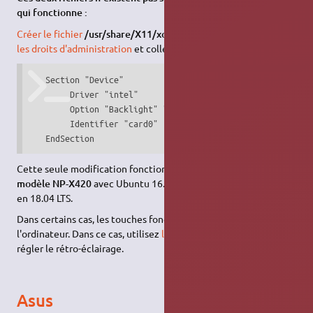
qui fonctionne :
Créer le fichier
/usr/share/X11/xorg.conf.d/20-intel.conf
avec
les droits d'administration
et coller le texte qui suit :
   Section "Device"

        Driver "intel"

        Option "Backlight" "intel_backlight"

        Identifier "card0"

   EndSection
Cette seule modification fonctionne parfaitement sur un
modèle NP-X420
avec Ubuntu 16.04 LTS. Elle ne fonctionne pas
en 18.04 LTS.
Dans certains cas, les touches fonction font planter
l'ordinateur. Dans ce cas, utilisez
l'applet
de luminosité pour
régler le rétro-éclairage.
Asus