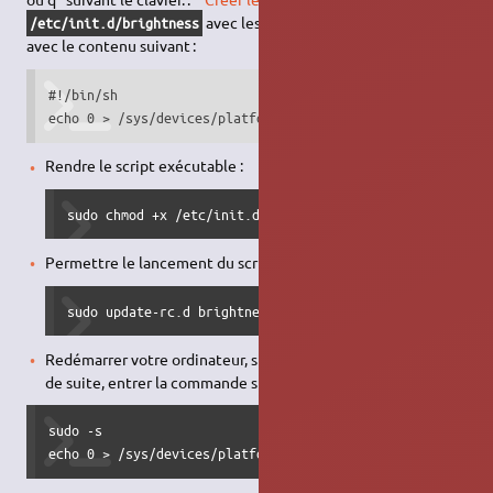
avec les droits root, et le sauvegarder
/etc/init.d/brightness
avec le contenu suivant :
#!/bin/sh

echo 0 > /sys/devices/platform/asus-laptop/ls_switch
Rendre le script exécutable :
sudo chmod +x /etc/init.d/brightness
Permettre le lancement du script au démarrage :
sudo update-rc.d brightness defaults 90
Redémarrer votre ordinateur, si vous n'avez pas envie tout
de suite, entrer la commande suivante :
sudo -s

echo 0 > /sys/devices/platform/asus-laptop/ls_switch