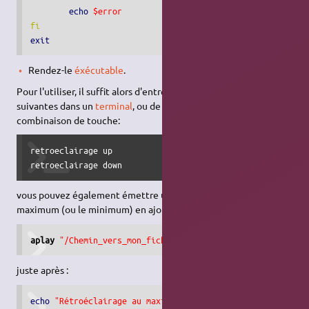
echo
$error
fi
exit
Rendez-le
éxécutable
.
Pour l'utiliser, il suffit alors d'entrer l'une des deux commandes
suivantes dans un
terminal
, ou de les assigner à une
combinaison de touche:
retroeclairage up

retroeclairage down
vous pouvez également émettre un son pour symboliser le
maximum (ou le minimum) en ajoutant la ligne :
aplay
"/Chemin_vers_mon_fichier/mon_fichier.wav"
juste après :
echo
"Rétroéclairage au maximum/minimum !"