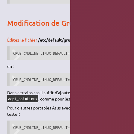
Modification de Grub
Éditez le fichier
/etc/default/grub
et modifiez la ligne :
GRUB_CMDLINE_LINUX_DEFAULT="quiet splash"
en :
GRUB_CMDLINE_LINUX_DEFAULT="quiet splash acpi_osi=Linux a
Dans certains cas il suffit d'ajouter uniquement
, comme pour les EeePC 1005, EeePC 1001px
acpi_osi=Linux
Pour d'autres portables Asus avec igp intel il est possible de
tester:
GRUB_CMDLINE_LINUX_DEFAULT="quiet splash acpi_backlight=i