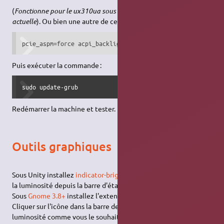
(
Fonctionne pour le ux310ua sous ubuntu 16.04 à l'heure
actuelle
). Ou bien une autre de ces options :
pcie_aspm=force acpi_backlight=native
Puis exécuter la commande :
sudo update-grub
Redémarrer la machine et tester.
Outils graphiques
Sous Unity installez
indicator-brightness
qui permet de réglet
la luminosité depuis la barre d'état.
Sous
Gnome 3.8+
installez l'extension
"Brightness Control"
.
Cliquer sur l'icône dans la barre des tâches et régler la
luminosité comme vous le souhaitez. Au prochain redémarrage,