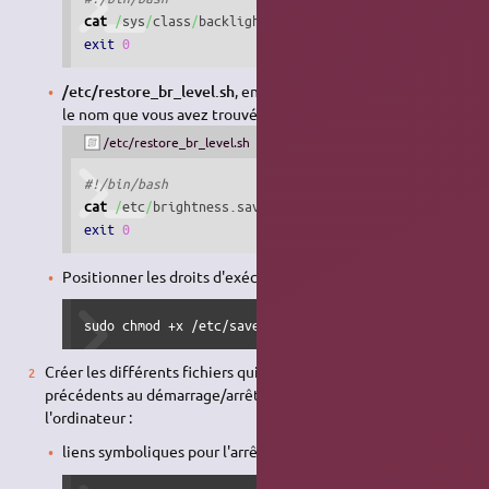
cat
/
sys
/
class
/
backlight
/
acpi_video0
/
brightness 
>
/
e
exit
0
/etc/restore_br_level.sh
, en remplaçant acpi_video0 par
le nom que vous avez trouvé à l'étape précédente
/etc/restore_br_level.sh
#!/bin/bash
cat
/
etc
/
brightness.save 
>
/
sys
/
class
/
backlight
/
acpi
exit
0
Positionner les droits d'exécution :
sudo chmod +x /etc/save_br_level.sh /etc/restore_br_
Créer les différents fichiers qui vont appeler les scripts
précédents au démarrage/arrêt/mise en veille de
l'ordinateur :
liens symboliques pour l'arrêt / redémarrage