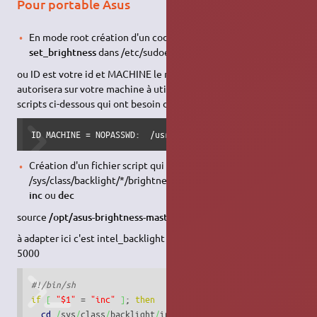
Pour portable Asus
En mode root création d'un code visudo créer le fichier
set_brightness
dans /etc/sudoers.d/
ou ID est votre id et MACHINE le nom de votre PC ceci vous
autorisera sur votre machine à utiliser la commande dans les
scripts ci-dessous qui ont besoin de "sudo" sans mot de passe
ID MACHINE = NOPASSWD:  /usr/bin/tee /sys/class/backlight
Création d'un fichier script qui va modifier la valeur dans
/sys/class/backlight/*/brightness avec comme paramètres
inc
ou
dec
source
/opt/asus-brightness-master/bin/asus-brightness
à adapter ici c'est intel_backlight valeur comprise entre 500 et
5000
#!/bin/sh
if
[
"$1"
 = 
"inc"
]
; 
then
cd
/
sys
/
class
/
backlight
/
intel_backlight
/