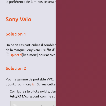
la préférence de luminosité sera mémorisée !
Sony Vaio
Solution 1
Un petit cas particulier, il semblerait que pour les ordinateurs
de la marque Sony Vaio il suffit d'
installer le paquet
spicctrl
[lien mort] pour activer la gestion de la luminosité.
Solution 2
Pour la gamme de portable VPC. Informations prises du forum
ubuntufourm.org
ici
. Suivez cette procédure:
Configurez le pilote nvidia, dans le fichier
/etc/X11/xorg.conf
comme suit :