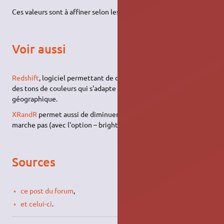
Ces valeurs sont à affiner selon les envies.
Voir aussi
Redshift
, logiciel permettant de de diminuer la luminosité avec
des tons de couleurs qui s'adapte à votre position
géographique.
XRandR
permet aussi de diminuer la luminosité si xbacklight ne
marche pas (avec l'option – brightness).
Sources
ce post du forum
,
et celui-ci
.