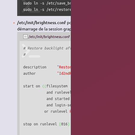
sudo ln -s /etc/save_br_level.sh /etc/rc0.d/S10bright
sudo ln -s /etc/restore_br_level.sh /etc/rc6.d/S10br
/etc/init/brightness.conf
pour la prise en compte au
démarrage de la session graphique :
/etc/init/brightness.conf
# Restore backlight after restart
#
description	
"Restore backlight after restart"
author		
"Id2ndR"
start on 
(
(
filesystem

           and runlevel 
[
!
06
]
           and started dbus

           and login-session-start
)
          or runlevel 
PREVLEVEL
=S
)
stop on runlevel 
[
016
]