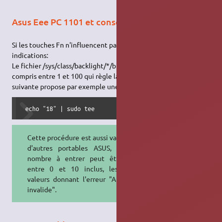
Asus Eee PC 1101 et consorts
Si les touches Fn n'influencent pas la luminosité, suivez ces
indications:
Le fichier /sys/class/backlight/*/brightness contient un nombre
compris entre 1 et 100 qui règle la luminosité. La commande
suivante propose par exemple une luminosité à 18% :
 echo "18" | sudo tee  
Cette procédure est aussi valable sur
d'autres portables ASUS, mais le
nombre à entrer peut être alors
entre 0 et 10 inclus, les autres
valeurs donnant l'erreur "Argument
invalide".