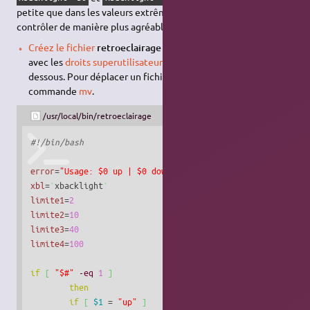
petite que dans les valeurs extrêmes. Ce script permet de
contrôler de manière plus agréable la luminosité :
Créez le fichier
retroeclairage
dans le dossier
/usr/local/bin
avec les
droits superutilisateur
dont le contenu est ci-
dessous. Pour déplacer un fichier vous pouvez utiliser la
commande
mv
.
/usr/local/bin/retroeclairage
#!/bin/bash
error
=
"Usage: $0 up | $0 down"
xbl
=
`
xbacklight
`
limite1
=
2
limite2
=
10
limite3
=
40
limite4
=
100
if
[
"$#"
-eq
1
]
then
if
[
$1
 = 
"up"
]