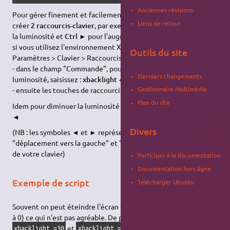
Anciennes révisions
Pour gérer finement et facilement l'éclairage, vous pouvez
Liens de retour
créer
2 raccourcis-clavier
, par exemple :
Ctrl ◄
pour diminuer
la luminosité et
Ctrl ►
pour l'augmenter :
si vous utilisez l'environnement XFCE (Xubuntu), c'est le menu
Outils du site
Paramètres > Clavier > Raccourcis d'applications > Ajouter :
- dans le champ "Commande", pour augmenter légèrement la
Derniers changements
luminosité, saisissez :
xbacklight +1
Gestionnaire Multimédia
- ensuite les touches de raccourcis :
Ctrl ►
Plan du site
Idem pour diminuer la luminosité :
xbacklight -1
associé à
Ctrl
◄
Divers
(NB : les symboles ◄ et ► représentent les touches
"déplacement vers la gauche" et "déplacement vers la droite"
de votre clavier)
Participer à la documentation
Documentation hors ligne
Exemple de script
Télécharger Ubuntu
Souvent on peut éteindre l'écran grâce au contrôle (en passant
à 0) ce qui n'est pas agréable. De plus la différence entre
et
est souvent beaucoup plus
xbacklight =30
xbacklight =80