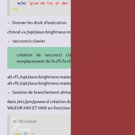
echo
'give me inc or dec'
fi
Donner les droit d'exécution
chmod +x /opt/asus-brightness-master/bin/asus-brightness
raccourcis clavier
création de raccourci clavier en
remplacement de fn+f5 fn+f6
alt+f5 /opt/asus-brightness-master/bin/asus-brightness dec
alt+f6 /opt/asus-brightness-master/bin/asus-brightness inc
Gestion de branchement alimentation et sur batterie
dans /etc/pm/power.d création du fichier
00-brightness
LES
VALEUR MIN ET MAX en fonction de configuration
#!/bin/bash
case
$1
in