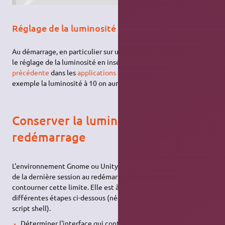
Réglage de la luminosité au démarrage
Au démarrage, en particulier sur un portable on peut effectuer
le réglage de la luminosité en insérant la
commande
précédente
dans les
applications au démarrage
. En fixant par
exemple la luminosité à 10 on aura un écran très peu éclairé.
Conserver la luminosité au
redémarrage
L'environnement Gnome ou Unity ne conserve pas la luminosité
de la dernière session au redémarrage. Voici une solution pour
contourner cette limite. Elle est à construire en suivant les
différentes étapes ci-dessous (nécessite des connaissances en
script shell).
Déterminer l'interface qui contrôle la luminosité en