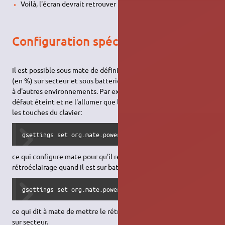
Voilà, l'écran devrait retrouver une luminosité normale.
Configuration spécifique à Mate
Il est possible sous mate de définir la valeur du rétro éclairage
(en %) sur secteur et sous batterie. C'est peut-être adapatable
à d'autres environnements. Par exemple si on veut qu'il soit par
défaut éteint et ne l'allumer que lorsqu'on on le souhaite via
les touches du clavier:
gsettings set org.mate.power-manager kdb-brightness-dim-b
ce qui configure mate pour qu'il réduise de 100% le
rétroéclairage quand il est sur batterie (donc le met à 0)
gsettings set org.mate.power-manager kdb-brightness-on-ac
ce qui dit à mate de mettre le rétroéclairage à 0% quand il est
sur secteur.