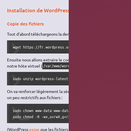
Installation de WordPress
Copie des fichiers
Tout d'​abord téléchargeons la dernière version de WordPress :
wget https://fr.wordpress.org/wordpress-latest-fr_FR.zip
Ensuite nous allons extraire le contenu du zip à la racine de
notre hôte virtuel (
dans cet exemple) :
/var/www/wordpress
sudo unzip wordpress-latest-fr_FR.zip -d /var/www
On va renforcer légèrement la sécurité en attribuant des
droits
un peu restrictifs aux fichiers :
sudo chown www-data:www-data /var/www/wordpress -R

sudo chmod -R -wx,u+rwX,g+rX,o+rX /var/www/wordpress
(WordPress
exige
que les fichiers soient modifiables par le