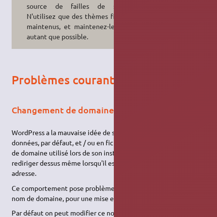
source de failles de sécurité.
N'utilisez que des thèmes fiables et
maintenus, et maintenez-les à jour
autant que possible.
Problèmes courants
Changement de domaine
WordPress a la mauvaise idée de stocker en dur (en base de
données, par défaut, et / ou en fichier de configuration) le nom
de domaine utilisé lors de son installation, et s'obstine à
rediriger dessus même lorsqu'il est appelé depuis une autre
adresse.
Ce comportement pose problème lors d'un changement de
nom de domaine, pour une mise en production par exemple.
Par défaut on peut modifier ce nom de domaine depuis