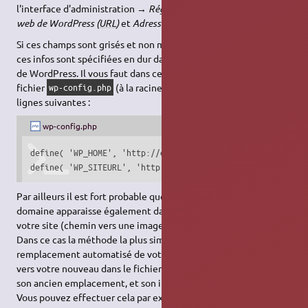
l'interface d'administration →
Réglages
→
Général
→
Adresse
web de WordPress (
URL
)
et
Adresse web du site (
URL
)
.
Si ces champs sont grisés et non modifiables, cela signifie que
ces infos sont spécifiées en dur dans le fichier de configuration
de WordPress. Il vous faut dans ce cas
éditer manuellement
le
fichier
(à la racine de WordPress) et ajuster les
wp-config.php
lignes suivantes :
wp-config.php
define( 'WP_HOME', 'http://example.com' );

define( 'WP_SITEURL', 'http://example.com' );
Par ailleurs il est fort probable que votre ancien nom de
domaine apparaisse également dans le contenu éditorial de
votre site (chemin vers une image ou autre lien hypertexte).
Dans ce cas la méthode la plus simple est de lancer un
remplacement automatisé de votre ancien nom de domaine
vers votre nouveau dans le fichier SQL, entre son export depuis
son ancien emplacement, et son import sur le nouveau serveur.
Vous pouvez effectuer cela par exemple avec un éditeur de