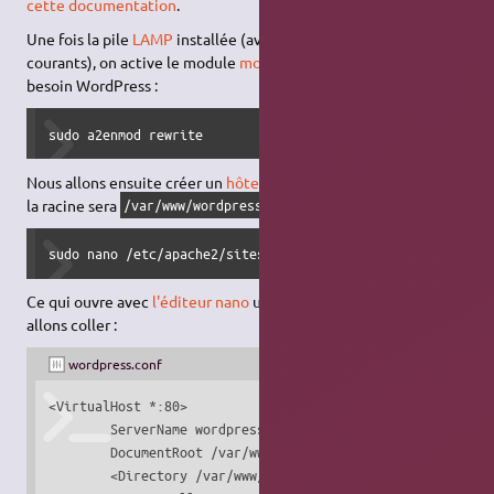
cette documentation
.
Une fois la pile
LAMP
installée (avec les modules PHP les plus
courants), on active le module
mod_rewrite
, dont a aussi
besoin WordPress :
sudo a2enmod rewrite
Nous allons ensuite créer un
hôte virtuel
pour WordPress, dont
la racine sera
:
/var/www/wordpress
sudo nano /etc/apache2/sites-available/wordpress.conf
Ce qui ouvre avec
l'éditeur nano
un fichier dans lequel nous
allons coller :
wordpress.conf
<VirtualHost *:80>

        ServerName wordpress.localhost

        DocumentRoot /var/www/wordpress

        <Directory /var/www/wordpress>
