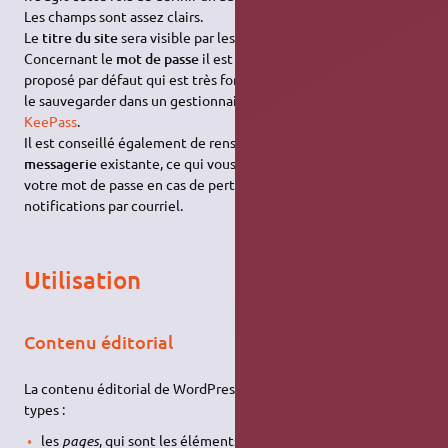
Les champs sont assez clairs.
Le
titre du site
sera visible par les internautes.
Concernant le
mot de passe
il est conseillé de conserver celui
proposé par défaut qui est très fort. Vous pouvez par exemple
le sauvegarder dans un gestionnaire de mots de passe tel que
KeePass
.
Il est conseillé également de renseigner une
adresse de
messagerie
existante, ce qui vous permettra de récupérer
votre mot de passe en cas de perte, ou de faire fonctionner les
notifications par courriel.
Utilisation
Contenu éditorial
La contenu éditorial de WordPress est principalement de deux
types :
les
pages
, qui sont les éléments constituants des "sites