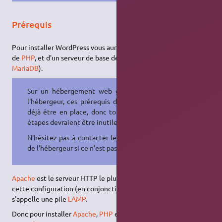
Prérequis
Pour installer WordPress vous aurez besoin d'un
serveur HTTP
,
de
PHP
, et d'un serveur de base de données MySQL (
MySQL
ou
MariaDB
).
Sur un hébergement web géré par
l'hébergeur, ces prérequis devraient
déjà être en place, donc toutes ces
étapes devraient être inutiles.
N'hésitez pas à contacter le support
de l'hébergeur si ce n'est pas le cas.
Apache
est le serveur HTTP le plus couramment utilisé, et
cette configuration (en conjonction avec MySQL et PHP)
s'appelle une pile
LAMP
.
Donc pour installer
Apache
,
PHP
et
MySQL
ou
MariaDB
, suivez