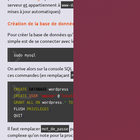
serveur
et
appartiennent à
pour faire fonctionner les
www-data
mises à jour automatiques)
Création de la base de données
Pour créer la base de données qu'utilisera WordPress, le plus
simple est de se connecter avec le client
MySQL
:
sudo mysql
On arrive alors sur la console SQL sur laquelle nous allons entrer
ces commandes (en remplaçant
) :
mot_de_passe
CREATE
DATABASE
 wordpress
;
CREATE
USER
'wpuser'
@
'localhost'
 IDENTIFIED BY 
'mot
_
de
_
pa
GRANT
ALL
ON
 wordpress.
*
TO
'wpuser'
@
'localhost'
;
FLUSH 
PRIVILEGES
;
QUIT
;
Il faut remplacer
par un vrai mot de passe
mot_de_passe
complexe qu'on note pour la prochaine étape.