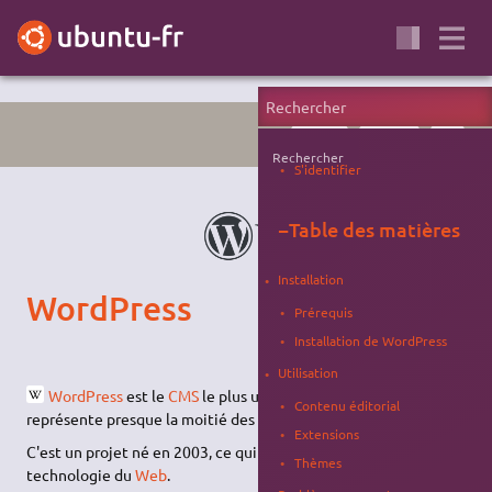
SERVEUR
INTERNET
CMS
Rechercher
S'identifier
−
Table des matières
Installation
WordPress
Prérequis
Installation de WordPress
Utilisation
WordPress
est le
CMS
le plus utilisé du monde. En 2025 il
Contenu éditorial
représente presque la moitié des sites Internet !
Extensions
C'est un projet né en 2003, ce qui est ancien pour une
Thèmes
technologie du
Web
.