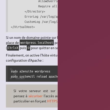
                AllowOverride all

                Require all granted

        </Directory>

        ErrorLog /var/log/apache2/error.wordpress.log

        CustomLog /var/log/apache2/access.wordpress.log co
</VirtualHost>
Si un nom de domaine pointe sur le serveur, on l'indique à la
place de
pour la directive
.
wordpress.localhost
ServerName
(
puis
pour quitter en sauvegardant)
Ctrl+X
O
Finalement, on active l'hôte virtuel et on recharge la
configuration d'Apache :
sudo a2ensite wordpress

sudo systemctl reload apache2
Si votre serveur est sur le
Web
,
pensez à
sécuriser
l'accès au site en
particulier en forçant
HTTPS
.