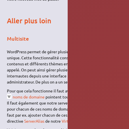
Aller plus loin
Multisite
WordPress permet de gérer plusieurs sites depuis une instance
unique. Cette fonctionnalité consiste à afficher différents
contenus et différents thèmes en fonction du nom de domaine
appelé. On peut ainsi gérer plusieurs sites distincts pour les
internautes depuis une interface unique et un même compte
administrateur. De plus on a un seul
CMS
à maintenir à jour.
Pour que cela fonctionne il faut avant tout que les différents
noms de domaine
pointent tous sur votre serveur web.
Il faut également que notre serveur web affiche WordPress
pour chacun de ces noms de domaine. Si on utilise
Apache
il
faut par ex. ajouter chacun de ces noms de domaine à la
directive
ServerAlias
de notre
VirtualHost
.