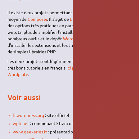
Il existe deux projets permettant de déployer WordPress au
moyen de
Composer
. Il s'agit de
Bedrock
et
WordPlate
. Ce sont
des options très pratiques en particulier pour les développeurs
web. En plus de simplifier l'installation ils intègrent de
nombreux outils et le dépôt
WordPress Packagist
qui permet
d'installer les extensions et les thèmes de WordPress comme
de simples librairies PHP.
Les deux projets sont légèrement différents, vous trouverez de
très bons tutoriels en français
ici pour Bedrock
et
là pour
Wordplate
.
Voir aussi
fr.wordpress.org
: site officiel
wpfr.net
: communauté francophone
www.geekeries.fr
: présentations de ressources WordPress