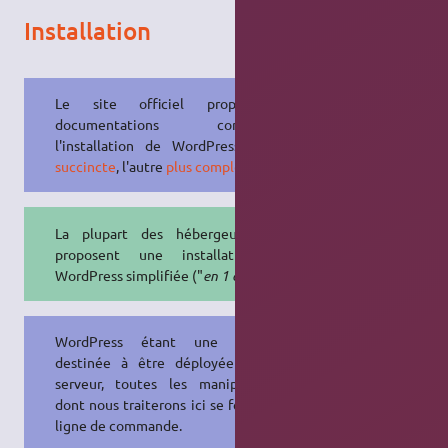
Installation
Le site officiel propose 2
documentations concernant
l'installation de WordPress :
une
succincte
, l'autre
plus complète
.
La plupart des hébergeurs web
proposent une installation de
WordPress simplifiée ("
en 1 clic
").
WordPress étant une solution
destinée à être déployée sur un
serveur, toutes les manipulations
dont nous traiterons ici se feront en
ligne de commande.