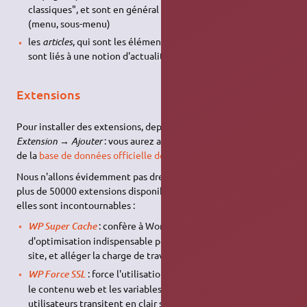
classiques", et sont en général structurées par arborescence
(menu, sous-menu)
les
articles
, qui sont les éléments constituants des blogs, et
sont liés à une notion d'actualité (tri par date)
Extensions
Pour installer des extensions, depuis l'administration allez sur
Extension
→
Ajouter
: vous aurez accès à toutes les extensions
de la
base de données officielle de WordPress
.
Nous n'allons évidemment pas dresser la liste exhaustive des
plus de 50000 extensions disponibles, mais certaines d'entre
elles sont incontournables :
: confère à WordPress une fonctionnalité
WP Super Cache
d'optimisation indispensable pour accélérer l'affichage du
site, et alléger la charge de travail côté serveur.
: force l'utilisation de
HTTPS
, ce qui évite que
WP Force SSL
le contenu web et les variables d'identifications des
utilisateurs transitent en clair sur Internet.