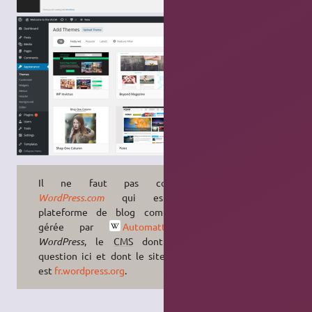
Il ne faut pas confondre
WordPress.com
qui est une
plateforme de blog commerciale
gérée par
Automattic
, et
WordPress
, le
CMS
dont il est
question ici et dont le site officiel
est
fr.wordpress.org
.