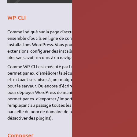
WP-CLI
Comme indiqué sur la page d'accueil du projet : "
WP-CLI
est un
ensemble d’outils en ligne de commande pour gérer vos
installations WordPress. Vous pouvez mettre à jour les
extensions, configurer des installations multisite et beaucoup
plus sans avoir recours à un navigateur web."
Comme WP-CLI est exécuté par l'utilisateur Linux courant, cela
permet par ex. d'améliorer la sécurité de WordPress en
effectuant ses mises à jour malgré des permissions plus strictes
pour le serveur. Ou encore d'écrire des scripts
bash
ou
Make
pour déployer WordPress de manière automatisée (WP-CLI
permet par ex. d'exporter / importer la base de données en
remplaçant au passage toutes les occurrences de l'
URL
locale
par celle du nom de domaine de production, et d'activer ou de
désactiver des plugins).
Composer