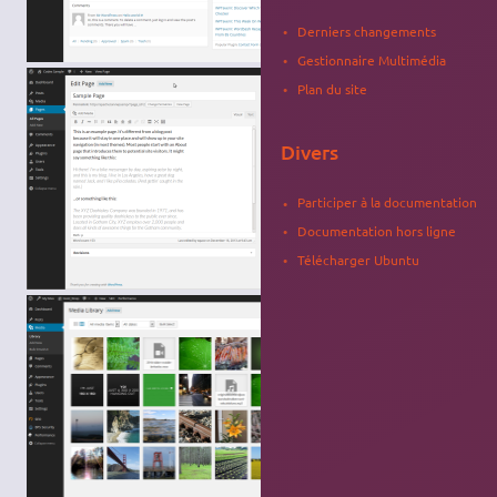
Derniers changements
Gestionnaire Multimédia
Plan du site
Divers
Participer à la documentation
Documentation hors ligne
Télécharger Ubuntu