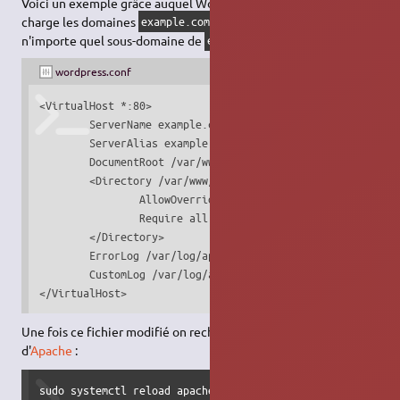
Voici un exemple grâce auquel WordPress pourra prendre en
charge les domaines
,
, ainsi que
example.com
example.org
n'importe quel sous-domaine de
:
example.com
wordpress.conf
<VirtualHost *:80>

        ServerName example.com

        ServerAlias example.org *.example.com

        DocumentRoot /var/www/wordpress

        <Directory /var/www/wordpress>

                AllowOverride all

                Require all granted

        </Directory>

        ErrorLog /var/log/apache2/error.wordpress.log

        CustomLog /var/log/apache2/access.wordpress.log co
</VirtualHost>
Une fois ce fichier modifié on recharge la configuration
d'
Apache
:
sudo systemctl reload apache2