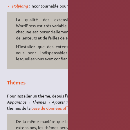
: incontournable pour les sites multilingues.
Polylang
La qualité des extensions de
WordPress est très variable. De plus,
chacune est potentiellement source
de lenteurs et de failles de sécurités.
N'installez que des extensions qui
vous sont indispensables et en
lesquelles vous avez confiance.
Thèmes
Pour installer un thème, depuis l'administration allez sur
Apparence
→
Thèmes
→
Ajouter
: vous aurez accès à tous les
thèmes de la
base de données officielle de WordPress
.
De la même manière que les autres
extensions, les thèmes peuvent être