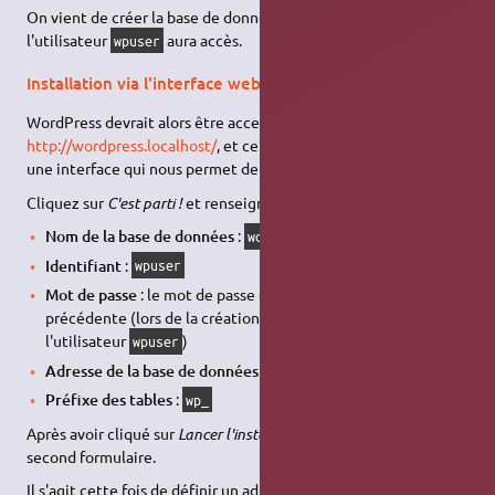
On vient de créer la base de donnée
à laquelle
wordpress
l'utilisateur
aura accès.
wpuser
Installation via l'interface web
WordPress devrait alors être accessible à l'​adresse
http://wordpress.localhost/
, et cette adresse nous redirige sur
une interface qui nous permet de finaliser l'installation.
Cliquez sur
C'est parti !
et renseignez les différents champs :
Nom de la base de données
:
wordpress
Identifiant
:
wpuser
Mot de passe
: le mot de passe qu'on a noté à l'étape
précédente (lors de la création de la base de donnée et de
l'utilisateur
)
wpuser
Adresse de la base de données
:
localhost
Préfixe des tables
:
wp_
Après avoir cliqué sur
Lancer l'installation
, on tombe sur un
second formulaire.
Il s'agit cette fois de définir un administrateur pour WordPress.