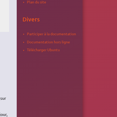
Plan du site
Divers
Participer à la documentation
Documentation hors ligne
Télécharger Ubuntu
 sur
jour,