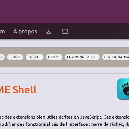
um
À propos
AL
BIONIC
PORTAIL
GNOME
ENVIRONNEMENTS
PERSONNALISA
E Shell
 des extensions bien utiles écrites en JavaScript. Ces extensi
difier des fonctionnalités de l'interface
: barre de tâches, d