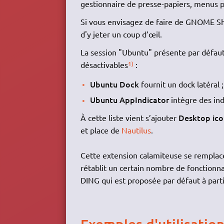
gestionnaire de presse-papiers, menus po
Si vous envisagez de faire de GNOME She
d'y jeter un coup d’œil.
La session "Ubuntu" présente par défau
1)
désactivables
:
Ubuntu Dock
fournit un dock latéral ;
Ubuntu AppIndicator
intègre des ind
Desktop ico
À cette liste vient s’ajouter
et place de
Nautilus
.
Cette extension calamiteuse se rempla
rétablit un certain nombre de fonctionnal
DING qui est proposée par défaut à part