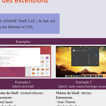
n des extensions
st GNOME Shell 3.22 ; le but est
 les thèmes ni l'
OS
.
Exemples
Exemple 2
Exemple 3
(dock vertical)
(dock ; avec menu horloge ouve
me du Shell :
United-Ubuntu
Thème du Shell :
Vertex
ensions :
Extensions :
ixel Saver
- User Theme
ash to Dock
- Dash to Dock