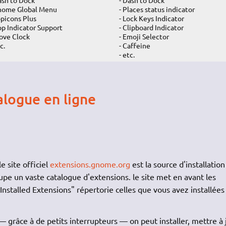
nome Global Menu
- Places status indicator
opicons Plus
- Lock Keys Indicator
pp Indicator Support
- Clipboard Indicator
ove Clock
- Emoji Selector
c.
- Caffeine
- etc.
talogue en ligne
 le site officiel
extensions.gnome.org
est la source d'installation
upe un vaste catalogue d'extensions. le site met en avant les
"Installed Extensions" répertorie celles que vous avez installées
grâce à de petits interrupteurs — on peut installer, mettre à 