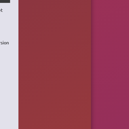
et
rsion