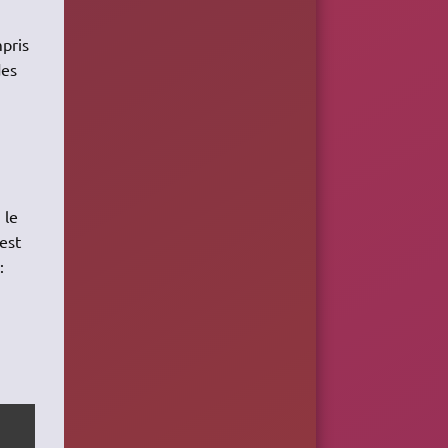
pris
des
 le
est
: