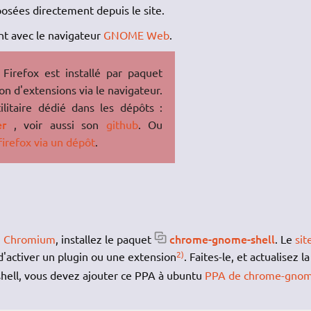
posées directement depuis le site.
t avec le navigateur
GNOME Web
.
Firefox est installé par paquet
ion d'extensions via le navigateur.
utilitaire dédié dans les dépôts :
er
, voir aussi son
github
. Ou
firefox via un dépôt
.
chrome-gnome-shell
u
Chromium
, installez le paquet
. Le
sit
2)
d'activer un plugin ou une extension
. Faites-le, et actualisez la
hell, vous devez ajouter ce PPA à ubuntu
PPA de chrome-gnom