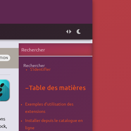
TION
Rechercher
S'identifier
−
Table des matières
Exemples d'utilisation des
extensions
ons
Installer depuis le catalogue en
ock,
ligne