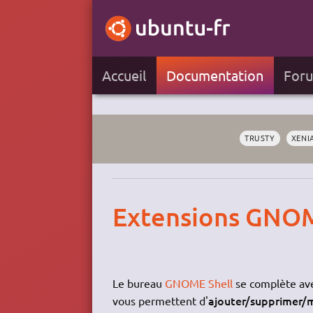
Accueil
Documentation
For
TRUSTY
XENI
Extensions GNOM
Le bureau
GNOME Shell
se complète avec
ajouter/supprimer/mo
vous permettent d'