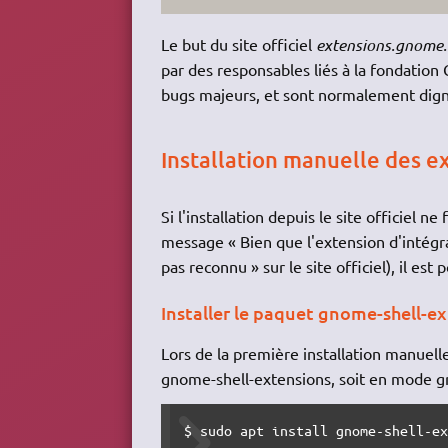
Le but du site officiel
extensions.gnome.
par des responsables liés à la fondati
bugs majeurs, et sont normalement dign
Installation manuelle des e
Si l'installation depuis le site officiel
message « Bien que l'extension d'intégra
pas reconnu » sur le site officiel), il es
Installer le paquet gnome-shell-e
Lors de la première installation manuell
gnome-shell-extensions, soit en mode gr
$ sudo apt install gnome-shell-e