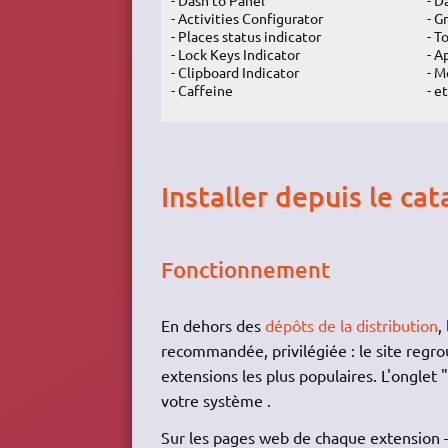
- Activities Configurator
- G
- Places status indicator
- T
- Lock Keys Indicator
- A
- Clipboard Indicator
- M
- Caffeine
- et
Installer depuis le ca
Fonctionnement
En dehors des
dépôts de la distribution
,
recommandée, privilégiée : le site regro
extensions les plus populaires. L'onglet 
votre système .
Sur les pages web de chaque extension — 