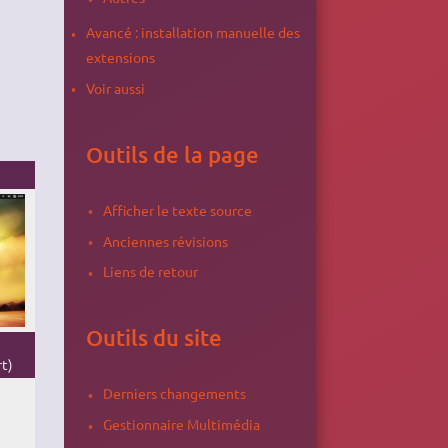
Avancé : installation manuelle des
extensions
Voir aussi
Outils de la page
Afficher le texte source
Anciennes révisions
Liens de retour
Outils du site
rt)
Derniers changements
Gestionnaire Multimédia