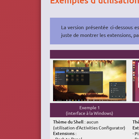
Exemples d'utilisatio
La version présentée ci-dessous e
juste de montrer les extensions, pas
Exemple 1
(interface à la Windows)
Thème du Shell :
aucun
Thè
(utilisation d'Activities Configurator)
Ext
Extensions :
- P
- Dash to Panel
- D