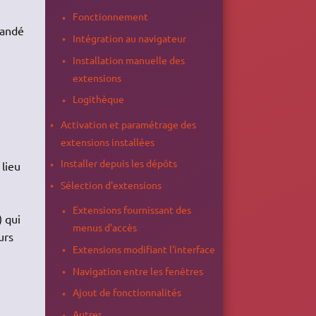
Fonctionnement
mandé
Intégration au navigateur
Installation manuelle des
extensions
Logithèque
Activation et paramétrage des
extensions installées
Installer depuis les dépôts
 lieu
Sélection d'extensions
Extensions fournissant des
) qui
menus d'accès
urs
Extensions modifiant l'interface
Navigation entre les fenêtres
Ajout de fonctionnalités
Autres