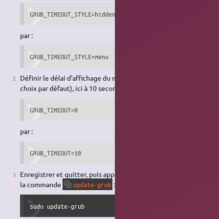
GRUB_TIMEOUT_STYLE=hidden
par :
GRUB_TIMEOUT_STYLE=menu
Définir le délai d'affichage du menu (avant le lancement du
choix par défaut), ici à 10 secondes en remplaçant :
GRUB_TIMEOUT=0
par :
GRUB_TIMEOUT=10
Enregistrer et quitter, puis appliquer les changements avec
la commande
:
update-grub
sudo update-grub