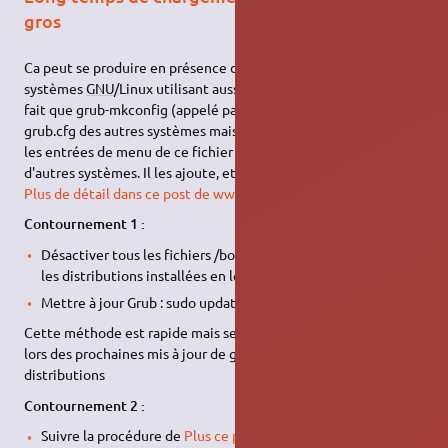
gros
Ca peut se produire en présence de multiboot avec plusieurs
systèmes
GNU
/Linux utilisant aussi GRUB. Cela semble dû au
fait que grub-mkconfig (appelé par update-grub) lit le fichier
grub.cfg des autres systèmes mais ne traite pas correctement
les entrées de menu de ce fichier provenant elles-mêmes
d'autres systèmes. Il les ajoute, et ça reboucle, ça s'allonge…
Plus de détail dans ce post de www.debian-fr.xyz
Contournement 1 :
Désactiver tous les fichiers /boot/grub/grub.cfg de toutes
les distributions installées en les renommant en grub.cfg.old
Mettre à jour Grub : sudo update-grub
Cette méthode est rapide mais sera potentiellement annulée
lors des prochaines mis à jour de grub dans les autres
distributions
Contournement 2 :
Suivre la procédure de
Plus ce post de www.debian-fr.xyz