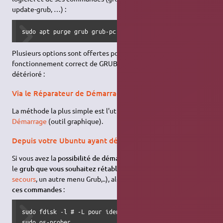
update-grub, …) :
sudo apt purge grub grub-pc grub-common -y && sudo apt in
Plusieurs options sont offertes pour restaurer le
fonctionnement correct de GRUB après qu'il a été effacé ou
détérioré :
Via le Réparateur de Démarrage
La méthode la plus simple est l'utilisation du
réparateur de
Démarrage
(outil graphique).
Depuis votre Ubuntu ayant démarré
Si vous avez la
possibilité de démarrer
le système qui contient
le
grub que vous souhaitez rétablir
(avec une
clé USB de
secours
, un autre menu Grub,..), alors tapez
dans un terminal
ces commandes
:
sudo fdisk -l # -L pour identifier le disque contenant Ubu
sudo os-prober
