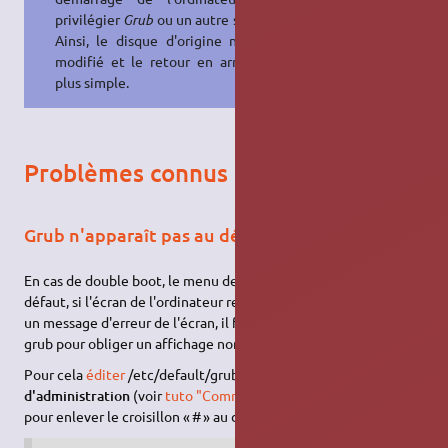
privilégier
Grub
ou un autre système.
Ainsi, le disque d'origine n'est pas
modifié et le retour en arrière est
plus simple.
Problèmes connus
Grub n'apparaît pas au démarrage
En cas de double boot, le menu de grub doit s'afficher par
défaut, si l'écran de l'ordinateur reste noir au démarrage avec
un message d'erreur de l'écran, il faut changer une option dans
grub pour obliger un affichage non graphique.
Pour cela
éditer
/etc/default/grub
avec les droits
d'administration
(voir
tuto "Comment modifier un fichier ?"
)
pour enlever le croisillon « # » au début de la ligne