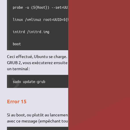
probe -u (${Root}) --set=UUID

linux /vmlinuz root=UUID=${UUID} ro

initrd /initrd.img

boot
Ceci effectué, Ubuntu se charge. Pour regénérer le menu de
GRUB 2, vous exécuterez ensuite la commande suivante dans
un terminal :
sudo update-grub
Error 15
Si au boot, ou plutôt au lancement de grub, vous vous retrouvez
avec ce message (empêchant tout démarrage du système) :