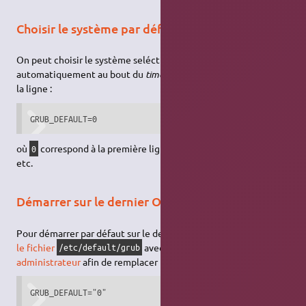
Choisir le système par défaut
On peut choisir le système seléctionné par défaut et lancé
automatiquement au bout du
timeout
, simplement en adaptant
la ligne :
GRUB_DEFAULT=0
où
correspond à la première ligne du menu.
à la seconde,
0
1
etc.
Démarrer sur le dernier OS chargé
Pour démarrer par défaut sur le dernier système utilisé,
éditer
le fichier
avec les
permissions
/etc/default/grub
administrateur
afin de remplacer la ligne :
GRUB_DEFAULT="0"