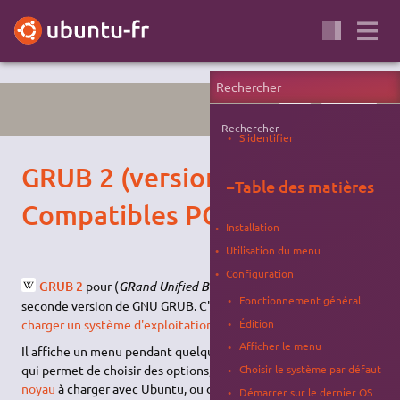
BOOT
AMORÇAGE
Rechercher
S'identifier
GRUB 2 (version
−
Table des matières
Compatibles PC)
Installation
Utilisation du menu
Configuration
GRUB 2
pour (
and
nified
ootloader, version 2
) est la
GR
U
B
Fonctionnement général
seconde version de GNU GRUB. C'est un logiciel permettant de
Édition
charger un système d'exploitation
.
Afficher le menu
Il affiche un menu pendant quelques secondes au démarrage,
qui permet de choisir des options, une version particulière du
Choisir le système par défaut
noyau
à charger avec Ubuntu, ou de sélectionner le système à
Démarrer sur le dernier OS