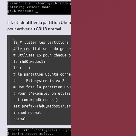
Il faut identifier la partition Ubuntu et définir les commandes
pour arriver au GRUB normal.
ls # lister les partitions

# le résultat sera du genre : (hd0) (hd0,msdos1) (hd0,msdo
# utilisez LS pour chaque partition afin d'identifier cell
ls (hd0,msdos1)

ls (...)

# la partition Ubuntu donnera un résultat du genre :

# ... Filesystem is ext2

# Une fois la partition Ubuntu trouvée, tapez ces commande
# Pour l'exemple, on utilisera (hd0,msdos1)

set root=(hd0,msdos1)

set prefix=(hd0,msdos1)/usr/lib/grub

insmod normal

normal