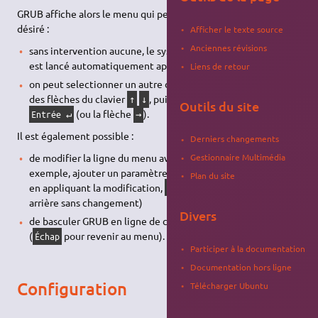
GRUB affiche alors le menu qui permet de choisir le système
désiré :
Afficher le texte source
Anciennes révisions
sans intervention aucune, le système sélectionné par défaut
est lancé automatiquement après quelques secondes.
Liens de retour
on peut selectionner un autre des systèmes affichés à l'aide
des flèches du clavier
, puis le lancer avec la touche
↑
↓
Outils du site
(ou la flèche
).
Entrée ↵
→
Il est également possible :
Derniers changements
de modifier la ligne du menu avec la touche
pour, par
Gestionnaire Multimédia
e
exemple, ajouter un paramètre (
+
: lance le système
Ctrl
X
Plan du site
en appliquant la modification,
permet de revenir en
Échap
arrière sans changement)
Divers
de basculer GRUB en ligne de commande avec la touche
c
(
pour revenir au menu).
Échap
Participer à la documentation
Documentation hors ligne
Configuration
Télécharger Ubuntu