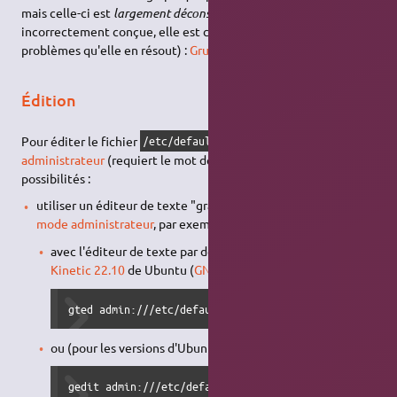
mais celle-ci est
largement déconseillée
(rarement à jour,
incorrectement conçue, elle est connue pour poser plus de
problèmes qu'elle en résout) :
Grub Customizer
.
Édition
Pour éditer le fichier
avec les
permissions
/etc/default/grub
administrateur
(requiert le mot de passe), il existe deux
possibilités :
utiliser un éditeur de texte "graphique" qui propose un
mode administrateur
, par exemple :
avec l'éditeur de texte par défaut depuis la version
Kinetic 22.10
de Ubuntu (
GNOME
) :
gted admin:///etc/default/grub
ou (pour les versions d'Ubuntu antérieures) :
gedit admin:///etc/default/grub