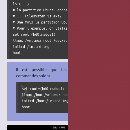
ls (...)

# la partition Ubuntu donnera un résultat du genre :

# ... Filesystem is ext2

# Une fois la partition Ubuntu trouvée, tapez ces commande
# Pour l'exemple, on utilisera (hd0,msdos1)

set root=(hd0,msdos1)

linux /vmlinuz root=/dev/sda1 ro

initrd /initrd.img

boot
il est possible que les bonnes
commandes soient
set root=(hd0,msdos1)

linux /boot/vmlinuz root=/dev/sda1 ro

initrd /boot/initrd.img

boot