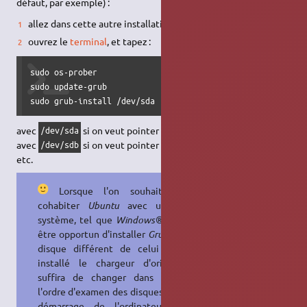
défaut, par exemple) :
allez dans cette autre installation,
ouvrez le
terminal
, et tapez :
sudo os-prober

sudo update-grub

sudo grub-install /dev/sda
avec
si on veut pointer sur le disque
/dev/sda
sda
avec
si on veut pointer sur le disque
/dev/sdb
sdb
etc.
Lorsque l'on souhaite faire
cohabiter
Ubuntu
avec un autre
système, tel que
Windows®
, il peut
être opportun d'installer
Grub
sur un
disque différent de celui où est
installé le chargeur d'origine. Il
suffira de changer dans le
BIOS
l'ordre d'examen des disques (lors du
démarrage de l'ordinateur) pour