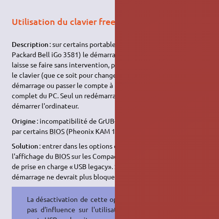
Utilisation du clavier freeze Grub-PC
Description
: sur certains portables (Compaq 21xx, HP ZE4600,
Packard Bell iGo 3581) le démarrage se déroule bien si on le
laisse se faire sans intervention, par contre toute pression sur
le clavier (que ce soit pour changer de ligne, configurer le
démarrage ou passer le compte à rebours) provoque un blocage
complet du PC. Seul un redémarrage « sauvage » permet de
démarrer l'ordinateur.
Origine
: incompatibilité de GrUB-PC et de la gestion de l'
USB
par certains
BIOS
(Pheonix KAM 1.60 ?)
Solution
: entrer dans les options de
BIOS
(presser F2 pendant
l'affichage du
BIOS
sur les Compaq 21xx), et désactiver l'option
de prise en charge « USB legacy». Sauvegarder et redémarrer. Le
démarrage ne devrait plus bloquer.
La désactivation de cette option n'a
pas d'influence sur l'utilisation des