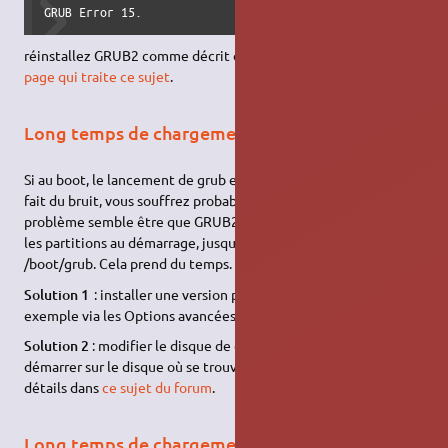
GRUB Error 15.
réinstallez GRUB2 comme décrit dans
le paragraphe de cette
page qui traite ce sujet
.
Long temps de chargement
Si au boot, le lancement de grub est long et que le disque dur
fait du bruit, vous souffrez probablement du bug
420933
. Le
problème semble être que GRUB2 cherche les UUID de toutes
les partitions au démarrage, jusqu'à trouver celle contenant
/boot/grub. Cela prend du temps.
Solution 1
: installer une version plus récente de GRUB, par
exemple via les Options avancées de
Boot-Repair
.
Solution 2
: modifier le disque de démarrage dans le
BIOS
pour
démarrer sur le disque où se trouve votre Ubuntu. Plus de
détails dans
ce sujet du forum
.
Long temps de chargement / grub.cfg trop