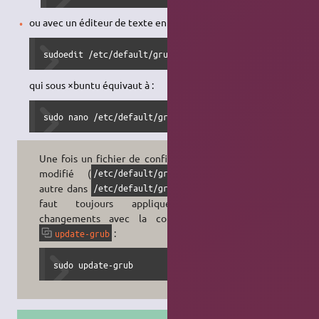
ou avec un éditeur de texte en mode
console
:
sudoedit /etc/default/grub
qui sous ×buntu équivaut à :
sudo nano /etc/default/grub
Une fois un fichier de configuration
modifié (
ou
/etc/default/grub
autre dans
), il
/etc/default/grub.d
faut toujours appliquer les
changements avec la commande
:
update-grub
sudo update-grub