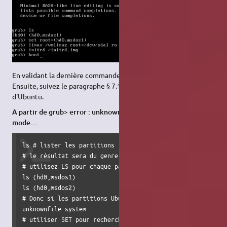
En validant la dernière commande, Ubuntu va alors démarrer.
Ensuite, suivez le paragraphe § 7.1.2 pour réparer Grub à partir
d'Ubuntu.
A partir de grub> error : unknownfile system Entering rescue
mode…
ls # lister les partitions

# le résultat sera du genre : (hd0) (hd0,msdos1) (hd0,msdo
# utilisez LS pour chaque partition afin d'identifier cell
ls (hd0,msdos1)

ls (hd0,msdos2)

# Donc si les partitions Ubuntu donnent un résultat du gen
unknownfile system 

# utiliser SET pour rechercher le chemin qui devrait affic