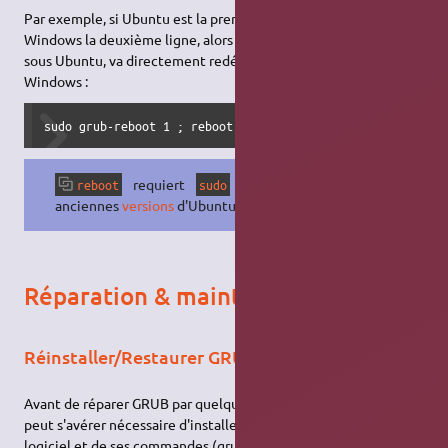
Par exemple, si Ubuntu est la première ligne du menu GRUB et
Windows la deuxième ligne, alors cette commande, exécutée
sous Ubuntu, va directement redémarrer la machine sous
Windows :
sudo grub-reboot 1 ; reboot
requiert
sur les
reboot
sudo
anciennes
versions
d'Ubuntu.
Réparation & maintenance
Réinstaller/Restaurer GRUB 2
Avant de réparer GRUB par quelque méthode que ce soit, il
peut s'avérer nécessaire d'installer la version la plus récente du
logiciel et de ses commandes (grub-install, grub-mkconfig,