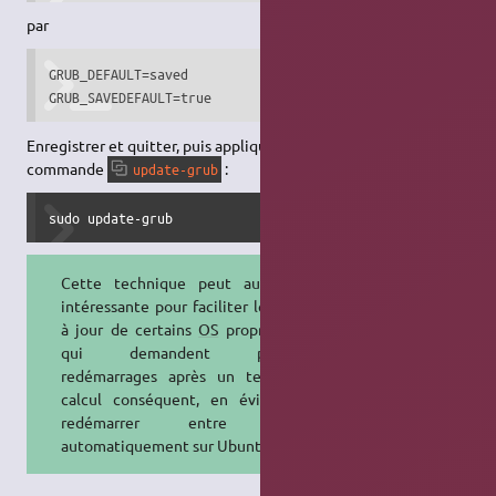
par
GRUB_DEFAULT=saved

GRUB_SAVEDEFAULT=true
Enregistrer et quitter, puis appliquer les changements avec la
commande
:
update-grub
sudo update-grub
Cette technique peut aussi être
intéressante pour faciliter les mises
à jour de certains
OS
propriétaires,
qui demandent plusieurs
redémarrages après un temps de
calcul conséquent, en évitant de
redémarrer entre temps
automatiquement sur Ubuntu.