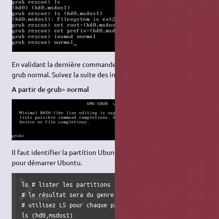
En validant la dernière commande, Grub va alors démarrer en
grub normal. Suivez la suite des instructions pour grub normal.
A partir de grub> normal
Il faut identifier la partition Ubuntu et définir les commandes
pour démarrer Ubuntu.
ls # lister les partitions

# le résultat sera du genre : (hd0) (hd0,msdos1) (hd0,msdo
# utilisez LS pour chaque partition afin d'identifier cell
ls (hd0,msdos1)
