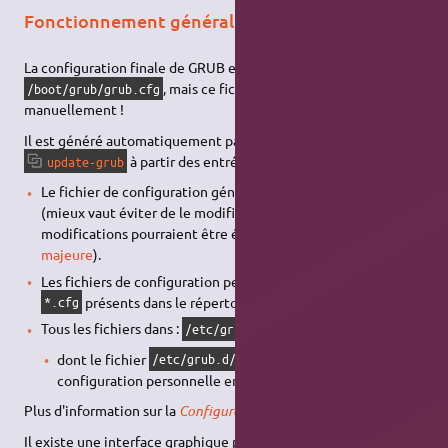
Fonctionnement général
La configuration finale de GRUB est stockée dans le fichier
, mais ce fichier ne doit pas être modifié
/boot/grub/grub.cfg
manuellement !
Il est généré automatiquement par la commande
à partir des entrées suivantes :
update-grub
Le fichier de configuration général :
/etc/default/grub
(mieux vaut éviter de le modifier directement, les
modifications pourraient être écrasées lors d'une
mise à jour
majeure
).
Les fichiers de configuration personnalisés : tous les fichiers
présents dans le répertoire
.
*.cfg
/etc/default/grub.d/
Tous les fichiers dans :
/etc/grub.d/
dont le fichier
qui contient votre
/etc/grub.d/40_custom
configuration personnelle en option
Plus d'information sur la
Configuration de GRUB
.
Il existe une interface graphique proposant de configurer grub