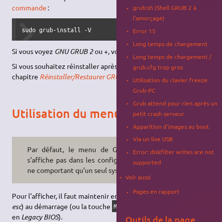
commande
:
grub:sh (Shell GRUB 2 à
l'amorçage)
sudo grub-install -V
Error 15
Long temps de chargement
Si vous voyez
GNU GRUB 2
ou +, vous avez GRUB 2.
Long temps de chargement /
Si vous souhaitez réinstaller après un souci, référez vous au
grub.cfg trop gros
chapitre
Réinstaller/Restaurer GRUB 2
.
Utilisation du clavier freeze
Grub-PC
Grub attend pour rien après un
Utilisation du menu
petit crash serveur
Apparition d'images au boot
Via un live USB
Par défaut, le menu de GRUB ne
Error: diskfilter writes are not
s'affiche pas dans les configurations
supported
ne comportant qu'un seul système.
Voir aussi
Pages en rapport
Pour l'afficher, il faut maintenir enfoncée la touche
(ou
Echap
esc
) au démarrage (ou la touche
–
shift
– si vous démarrez
Maj
en
Legacy
BIOS
).
Outils de la page