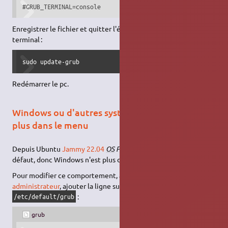
#GRUB_TERMINAL=console
Enregistrer le fichier et quitter l'éditeur de texte puis dans le
terminal :
sudo update-grub
Redémarrer le pc.
Windows ou d'autres système n'apparaissent
plus dans le menu
Depuis Ubuntu
Jammy 22.04
OS
Prober
est désactivé par
défaut, donc Windows n'est plus détecté automatiquement.
Pour modifier ce comportement, avec les
permissions
administrateur
, ajouter la ligne suivante au fichier
:
/etc/default/grub
grub