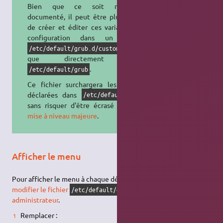
Bien que ce soit rarement
documenté, il peut être plus fiable
de créer et éditer ces variables de
configuration dans un fichier
plutôt
/etc/default/grub.d/custom
que directement dans
.
/etc/default/grub
Ce fichier surchargera les valeurs
déclarées dans
/etc/default/grub
sans risquer d'être écrasé par une
mise à niveau majeure
.
Afficher le menu
Pour afficher le menu à chaque démarrage de l'ordinateur,
modifier le fichier
avec les
permissions
/etc/default/grub
administrateur
.
Remplacer :