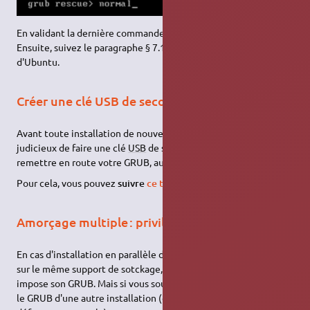
En validant la dernière commande, Ubuntu va alors démarrer.
Ensuite, suivez le paragraphe § 7.1.2 pour réparer GRUB à partir
d'Ubuntu.
Créer une clé USB de secours
Avant toute installation de nouveau système, il peut être
judicieux de faire une clé
USB
de secours pour pouvoir
remettre en route votre GRUB, au cas où.
Pour cela, vous pouvez
suivre
ce tutoriel
.
Amorçage multiple : privilégier un GRUB
En cas d'installation en parallèle de plusieurs
versions d'Ubuntu
sur le même support de sotckage, la dernière installation
impose son GRUB. Mais si vous souhaitez utiliser au démarrage
le GRUB d'une autre installation (celle que vous utilisez par