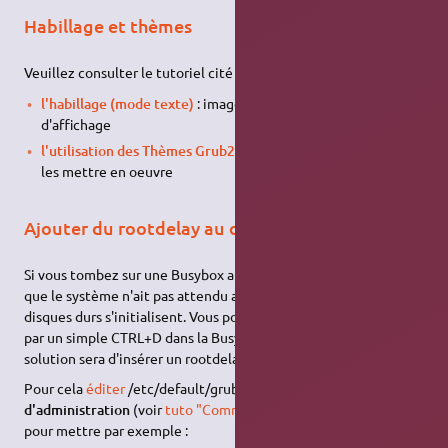
Habillage et thèmes
Veuillez consulter le tutoriel cité plus haut pour :
l'habillage (mode texte)
: image de fond et couleurs
d'affichage
l'utilisation des Thèmes Grub2
: où les trouver et comment
les mettre en oeuvre
Ajouter du rootdelay au démarrage
Si vous tombez sur une Busybox au démarrage, il est possible
que le système n'ait pas attendu assez longtemps pour que les
disques durs s'initialisent. Vous pouvez continuer le démarrage
par un simple CTRL+D dans la Busybox. Si cela fonctionne, une
solution sera d'insérer un rootdelay dans GRUB.
Pour cela
éditer
/etc/default/grub
avec les droits
d'administration
(voir
tuto "Comment modifier un fichier ?"
)
pour mettre par exemple :