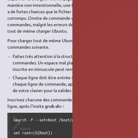
manière non-intentionnelle, une telle invite de commande, il y
a de fortes chances que le fichier de menu de GRUB 2 soit
corrompu. L'invite de commande vous permet d'exécuter des
commandes, malgré les erreurs des fichiers de menu, afin de
tout de même charger Ubuntu.
Pour charger tout de même Ubuntu, entrez la suite de
commandes suivante.
Faites très attention à la structure et la graphie des
commandes. Un espace mal placé ou une lettre majuscule
inscrite en minuscule peut rendre la commande inopérante ;
Chaque ligne doit être entrée séparément. À la fin de
chaque ligne de commande, appuyez sur la touche [Entrée]
de votre clavier pour la valider.
Inscrivez chacune des commandes suivantes sur une seule
ligne, après l'invite
grub:sh>
:
search -f --set=Root /boot/grub/core.img

set root=(${Root})
