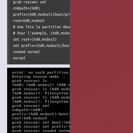
grub rescue> set

cmdpath=(hd0)

prefix=(hd0,msdos5)/boot/grub

root=hd0,msdos5

# Une fois la partition Ubuntu trouvée, tapez ces commande
# Pour l'exemple, (hd0,msdos5)

set root=(hd0,msdos5)

set prefix=(hd0,msdos5)/boot/grub

insmod normal

normal