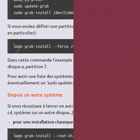
sudo update-grub

sudo grub-install /dev/CodeDuDisqueUbuntu # par exemple s
Si vous voulez définir une partition en particulier (ou un disque
en particulier) :
sudo grub-install --force /dev/sda7
Dans cette commande l'exemple considère qu'il s'agit du
disque a, partition 7.
Pour avoir une liste des systèmes installés
à jour
, on ajoutera
éventuellement un
'sudo update-grub'
.
Depuis un autre système
Si vous réussissez à lancer un autre linux contenant Grub2 (live-
cd, système sur un autre disque,..), vous avez 2 cas de figure :
pour une installation classique
la commande à lancer est :
sudo grub-install --root-directory=/media/NomUtilisateur/