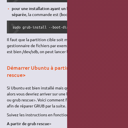
pour une installation ayant un boot sur une partition
séparée
, la commande est (
b
oot au lieu de
r
oot) :
sudo grub-install --boot-directory=/media/NomUtilisateur/
Il faut que la partition cible soit montée (ouverte via le
gestionnaire de fichiers par exemple). Pour savoir si le disque
est bien /dev/sdb, on peut lancer la commande
'sudo blkid'
.
Démarrer Ubuntu à partir de grub> et grub
rescue>
Si Ubuntu est bien installé mais que seul GRUBub est cassé,
alors vous devriez arriver sur une ligne de commande de grub>
ou grub rescue>. Voici comment faire pour démarrer Ubuntu
afin de réparer GRUB par la suite.
Suivez les instructions en fonction du GRUB que vous voyez.
A partir de grub rescue>