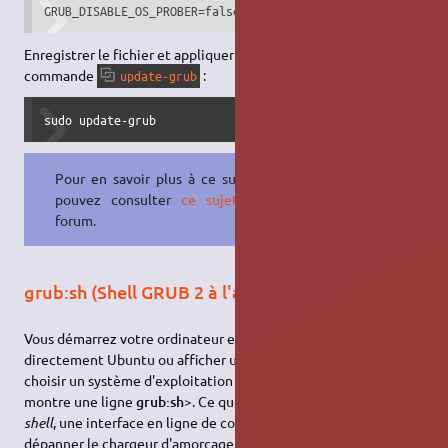
GRUB_DISABLE_OS_PROBER=false
Enregistrer le fichier et appliquer les changements avec la
commande
:
update-grub
sudo update-grub
Pour en savoir plus à ce sujet vous
pouvez consulter
ce sujet
sur le
forum.
grub:sh (Shell GRUB 2 à l'amorçage)
Vous démarrez votre ordinateur et au lieu de charger
directement Ubuntu ou afficher un menu vous permettant de
choisir un système d'exploitation à charger, votre écran vous
montre une ligne
grub:sh>
. Ce que vous obtenez ici est un
shell
, une interface en ligne de commande qui permet de
dépanner le chargeur d'amorçage GRUB 2. Si vous obtenez, de