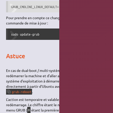
GRUB_CMDLINE_LINUX_DEFAULT="rootdelay=40 quiet splash"
Pour prendre en compte ce changement, on lancera la
commande de mise à jour :
sudo update-grub
Astuce
En cas de dual-boot / multi-système d'exploitation : au lieu de
redémarrer la machine et d'aller au menu GRUB pour choisir le
système d'exploitation à démarrer, on peut le faire
directement à partir d'Ubuntu avec la commande
.
grub-reboot
L'action est temporaire et valable uniquement pour ce
redémarrage. Le chiffre étant le numéro de ligne du choix du
menu GRUB (
étant la première ligne).
0