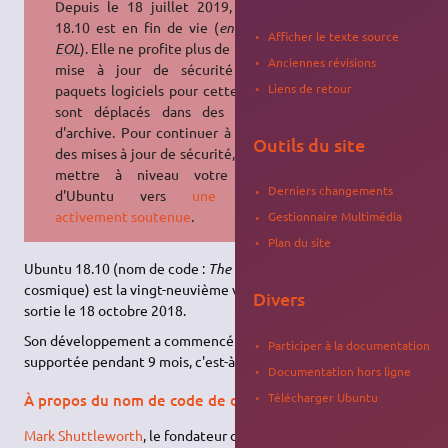
Depuis le 18 juillet 2019, Ubuntu
18.10 est en fin de vie (
end of life
,
Afficher le texte source
EOL
). Elle ne profite plus de nouvelle
Anciennes révisions
mise à jour de sécurité et les
Liens de retour
paquets logiciels pour cette version
sont déplacés dans des serveurs
d'archive. Pour continuer à recevoir
Outils du site
des mises à jour de sécurité, veuillez
mettre à niveau votre version
Derniers changements
d'Ubuntu vers
une version
activement soutenue
.
Gestionnaire Multimédia
Plan du site
Ubuntu 18.10 (nom de code :
The Cosmic Cuttlefish
, la seiche
cosmique) est la vingt-neuvième version d'Ubuntu. Elle est
Divers
sortie le 18 octobre 2018.
Son développement a commencé en avril 2018. Elle est
Participer à la documentation
supportée pendant 9 mois, c'est-à-dire jusqu'en juillet 2019.
Documentation hors ligne
Télécharger Ubuntu
À propos du nom de code de développement
Mark Shuttleworth
, le fondateur d'Ubuntu, a annoncé le nom