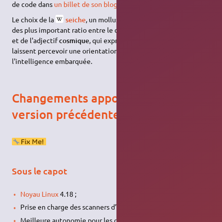
de code dans
un billet de son blog personnel
, le 8 mai 2018.
Le choix de la
seiche
, un mollusque à dix bras et ayant l'un
des plus important ratio entre le cerveau et la taille du corps,
et de l'adjectif
cosmique
, qui exprime une étendue grandiose,
laissent percevoir une orientation encore plus grande vers
l'intelligence embarquée.
Changements apportés depuis la
version précédente
Sous le capot
Noyau Linux
4.18 ;
Prise en charge des scanners d’empreintes digitales ;
Meilleure autonomie pour les ordinateurs portables ;