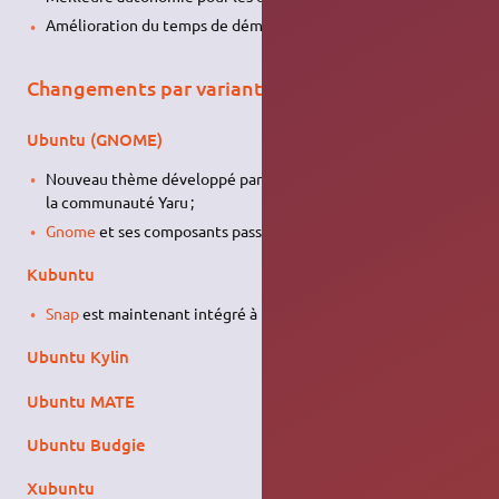
Amélioration du temps de démarrage ;
Changements par variantes
Ubuntu (GNOME)
Nouveau thème développé par Communitheme, le thème de
la communauté Yaru ;
Gnome
et ses composants passent en version 3.30 ;
Kubuntu
Snap
est maintenant intégré à la logithèque
Discover
.
Ubuntu Kylin
Ubuntu MATE
Ubuntu Budgie
Xubuntu