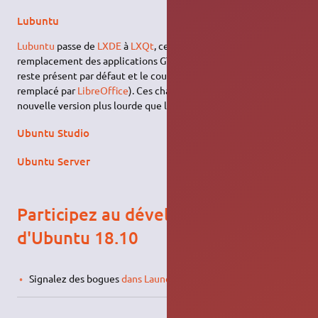
Lubuntu
Lubuntu
passe de
LXDE
à
LXQt
, ce qui entraîne le
remplacement des applications GTK+ en Qt (sauf
Firefox
qui
reste présent par défaut et le couple
Abiword
/
Gnumeric
qui est
remplacé par
LibreOffice
). Ces changements entraînent une
nouvelle version plus lourde que les précédentes.
Ubuntu Studio
Ubuntu Server
Participez au développement
d'Ubuntu 18.10
Signalez des bogues
dans Launchpad