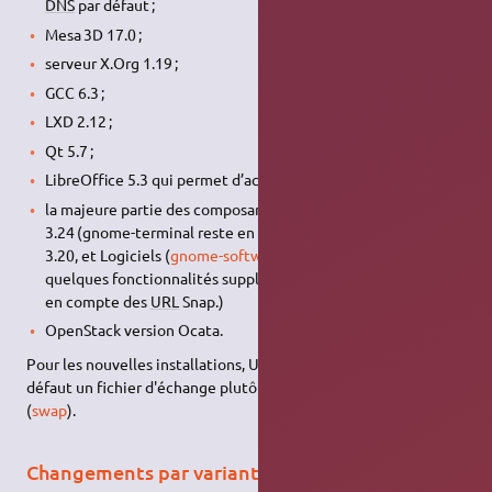
DNS
par défaut ;
Mesa 3D 17.0 ;
serveur X.Org 1.19 ;
GCC 6.3 ;
LXD 2.12 ;
Qt 5.7 ;
LibreOffice 5.3 qui permet d’activer l’interface « ruban » ;
la majeure partie des composants de GNOME passe en
3.24 (gnome-terminal reste en 3.20 , Fichiers (
Nautilus
) en
3.20, et Logiciels (
gnome-software
) en 3.22, mais avec
quelques fonctionnalités supplémentaires comme la prise
en compte des
URL
Snap.)
OpenStack version Ocata.
Pour les nouvelles installations, Ubuntu utilisera désormais par
défaut un fichier d'échange plutôt qu'une partition d'échange
(
swap
).
Changements par variantes