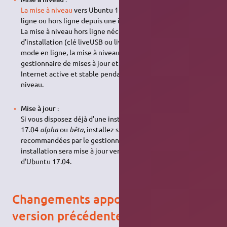
La mise à niveau
vers Ubuntu 17.04 peut être réalisée en
ligne ou hors ligne depuis une installation à jour d'Ubuntu.
La mise à niveau hors ligne nécessite un support
d'installation (clé liveUSB ou liveCD) d'Ubuntu 17.04. En
mode en ligne, la mise à niveau en ligne s'effectue par le
gestionnaire de mises à jour et nécessite une connexion
Internet active et stable pendant toute la durée de la mise à
niveau.
Mise à jour :
Si vous disposez déjà d'une installation actuelle d'Ubuntu
17.04
alpha
ou
bêta
, installez simplement les mises à jour
recommandées par le gestionnaire de mises à jour. Votre
installation sera mise à jour vers la toute dernière révision
d'Ubuntu 17.04.
Changements apportés depuis la
version précédente