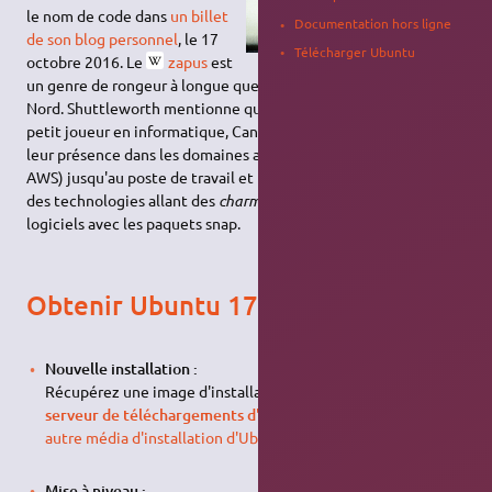
le nom de code dans
un billet
Documentation hors ligne
de son blog personnel
, le 17
Télécharger Ubuntu
octobre 2016. Le
zapus
est
un genre de rongeur à longue queue habitant en Amérique du
Nord. Shuttleworth mentionne que bien qu'étant encore un
petit joueur en informatique, Canonical et Ubuntu accroissent
leur présence dans les domaines allant de l'infonuagique (avec
AWS) jusqu'au poste de travail et le téléphone intelligent, avec
des technologies allant des
charms
jusqu'à l'isolation de
logiciels avec les paquets snap.
Obtenir Ubuntu 17.04
Nouvelle installation :
Récupérez une image d'installation officielle à partir du
serveur de téléchargements d'Ubuntu
ou
procurez-vous un
autre média d'installation d'Ubuntu 17.04
.
Mise à niveau :