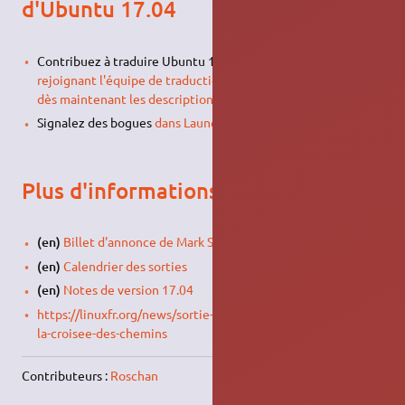
d'Ubuntu 17.04
Contribuez à traduire Ubuntu 17.04 en français en
rejoignant l'équipe de traduction française
et en
traduisant
dès maintenant les descriptions de la Logithèque
Signalez des bogues
dans Launchpad
Plus d'informations
(en)
Billet d'annonce de Mark Shuttleworth
(en)
Calendrier des sorties
(en)
Notes de version 17.04
https://linuxfr.org/news/sortie-d-ubuntu-17-04-zesty-zapus-
la-croisee-des-chemins
Contributeurs :
Roschan