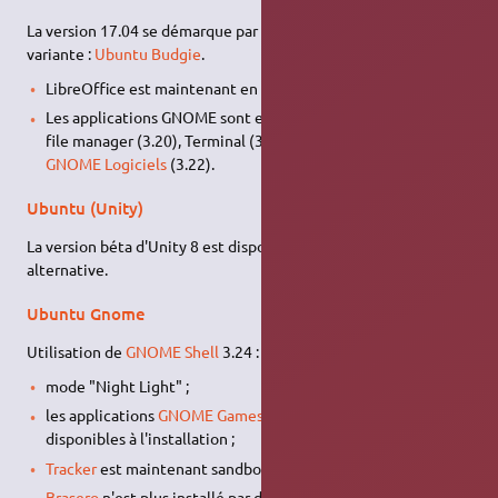
La version 17.04 se démarque par l'apparition d'une nouvelle
variante :
Ubuntu Budgie
.
LibreOffice est maintenant en version 5.3.
Les applications GNOME sont en version 3.24, sauf
Nautilus
file manager (3.20), Terminal (3.20), Evolution (3.22), et
GNOME Logiciels
(3.22).
Ubuntu (Unity)
La version béta d'Unity 8 est disponible en tant que session
alternative.
Ubuntu Gnome
Utilisation de
GNOME Shell
3.24 :
mode "Night Light" ;
les applications
GNOME Games
et GNOME Recipes sont
disponibles à l'installation ;
Tracker
est maintenant sandboxé ;
Brasero
n'est plus installé par défaut.