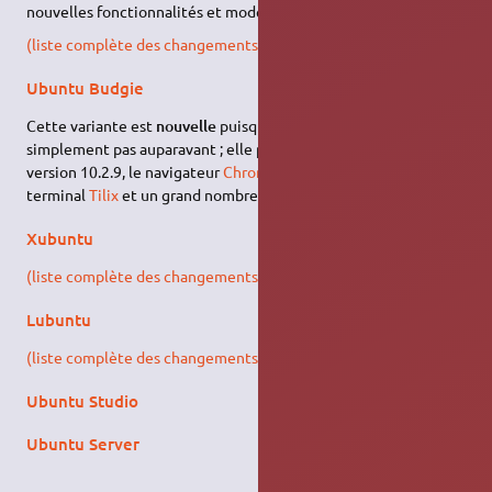
nouvelles fonctionnalités et modernisations.
(liste complète des changements)
.
Ubuntu Budgie
Cette variante est
nouvelle
puisqu'elle n'existait tout
simplement pas auparavant ; elle propose le bureau
Budgie
en
version 10.2.9, le navigateur
Chromium
, l'émulateur de
terminal
Tilix
et un grand nombre d'applications
GNOME
.
Xubuntu
(liste complète des changements)
.
Lubuntu
(liste complète des changements)
.
Ubuntu Studio
Ubuntu Server