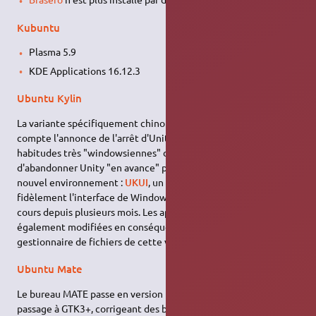
Kubuntu
Plasma 5.9
KDE Applications 16.12.3
Ubuntu Kylin
La variante spécifiquement chinoise d'Ubuntu, prenant en
compte l'annonce de l'arrêt d'Unity, et souhaitant s'adapter aux
habitudes très "windowsiennes" de ses usagers, a décidé
d'abandonner Unity "en avance" pour se concentrer sur un
nouvel environnement :
UKUI
, un fork de
Mate
, reprenant
fidèlement l'interface de Windows 7, dont le projet était en
cours depuis plusieurs mois. Les applications par défaut sont
également modifiées en conséquence, notamment le
gestionnaire de fichiers de cette variante devient
Peony
.
Ubuntu Mate
Le bureau MATE passe en version 1.18.0, et termine son
passage à GTK3+, corrigeant des bugs et introduisant de