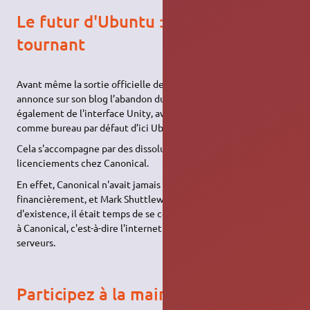
Le futur d'Ubuntu : un grand
tournant
Avant même la sortie officielle de Zesty, Mark Shuttleworth
annonce sur son blog l’abandon du projet Ubuntu Touch, mais
également de l'interface Unity, avec un retour de GNOME Shell
comme bureau par défaut d’ici Ubuntu 18.04 LTS.
Cela s'accompagne par des dissolutions d'équipes et des
licenciements chez Canonical.
En effet, Canonical n'avait jamais réussi à être bénéficiaire
financièrement, et Mark Shuttleworth a jugé qu'après 13 ans
d'existence, il était temps de se concentrer sur ce qui rapporte
à Canonical, c'est-à-dire l'internet des objets et le marché des
serveurs.
Participez à la maintenance