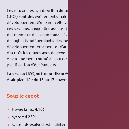
Les rencontres ayant eu lieu durant l'Ubuntu Online Summit
(UOS) sont des événements majeurs du processus de
développement d'une nouvelle version d'Ubuntu. C'est durant
ces sessions, auxquelles assistent des ingénieurs de Canonical,
des membres de la communauté, des partenaires, des vendeurs
de logiciels indépendants, des membres d'équipes de
développement en amont et d'autres participants, que sont
discutés les grands axes de développement d'Ubuntu, dans un
environnement tourné autour de discussions et de
planification d'échéanciers.
La session UOS, où furent discutés les objectifs de Zesty Zapus
était planifiée du 15 au 17 novembre 2016.
Sous le capot
Noyau Linux 4.10 ;
systemd 232 ;
systemd-resolved est maintenant utilisé comme résolveur