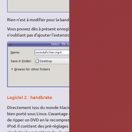
Rien n'est à modifier pour la bande son.
(ouf!)
Vous pouvez dès à présent enregistrer votre vidéo en
n'oubliant pas d'ajouter l'extension
.mp4
Logiciel 2 : handbrake
Directement issu du monde Macintosh,
handbrake
a été très
bien porté sous Linux. L'avantage de cet outil est qu'il permet
de ripper un DVD en le recompressant à la volée au format
iPod. Il contient des pré-réglages d'iPod (haute et basse