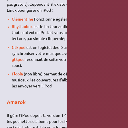
pas gratuit). Cependant, il existe de nombreux logiciels sous
Linux pour gérer un iPod :
Clémentine
Fonctionne également très bien.
Rhythmbox
est le lecteur audio du bureau Gnome, il détecte
tout seul votre iPod, et vous pouvez mettre à jour sa liste de
lecture, par simple cliquer-déplacer, à l'image d'iTunes.
Gtkpod
est un logiciel dédié assez simple à utiliser qui peut
synchroniser votre musique avec votre iPod sous Linux.
gtkpod
reconnaît de suite votre iPod et peut l'utiliser sans
souci.
Floola
(non libre) permet de gérer en plus des fichiers
musicaux, les couvertures d'albums ainsi que les photos pour
les envoyer vers l'iPod
Amarok
Il gère l'iPod depuis la version 1.4. Cette version 1.4 gère aussi
les pochettes d'albums pour les iPod les supportant. Attention
ceci n'est plus valable pour les versions récentes (au moins à