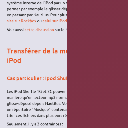
système interne de l'iPod par un système libre. Ce système
permet par exemple le glisser-déposer de fichiers directement
en passant par Nautilus. Pour plus d'informations, consultez
le
site sur Rockbox
ou
celui sur iPodLinux
.
Voir aussi
cette discussion
sur le forum ubuntu-fr.
Transférer de la musique sur son
iPod
Cas particulier : Ipod Shuffle 1G/2G
Les iPod Shuffle 1G et 2G peuvent être utilisés de la même
manière qu'un lecteur mp3 normal, c'est à dire par simple
glissé-déposé depuis Nautilus. Vous pouvez par exemple créer
un répertoire "Musique" contenant des fichiers ".mp3" ou bien
trier ces fichiers dans plusieurs répertoires.
Seulement, il y a 3 contraintes :