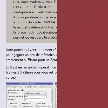
BUG dans avidemux avec l'interface
GTK+ : l'utilisation de la
configuration automatique pour
iPod va produire un message d'erreur
a propos du codec MPEG4. Installer
le paquet avidemux-qt4 et l'utiliser à
la place (voir update-aleternatives)
permet de résoudre le problème.
Nous pouvons éventuellement réduire la qualité de l'encodage
pour gagner un peu de mémoire. Un
bitrate
de 800 est
amplement suffisant pour un écran d'iPod.
Et il est en revanche impératif de réduire le nombre de
B-
frames
à 0. (Sinon vous vous retrouverez avec une image
verte.)