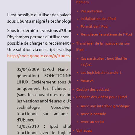
fichiers
Présentation
Il est possible d'utiliser des baladeurs numériques de type iPod
Initialisation de l'iPod
sous Ubuntu malgré la technologie propriétaire d'Apple™.
Format de l'iPod
Sous les dernières versions d'Ubuntu, le programme
Remplacer le système de l'iPod
Rhythmbox permet d'utiliser son iPod. Cependant, il n'est pas
possible de charger directement une bibliothèque de iTunes.
Transférer de la musique sur son
Une solution via un script est disponible ici
iPod
http://code.google.com/p/itunes-to-rhythmbox-ratings/
Cas particulier : Ipod Shuffle
1G/2G
05/04/2009 L'iPod Nano 4G (4e
Les logiciels de transfert
génération) FONCTIONNE SOUS
Amarok
LINUX. Entièrement sous Jaunty et
uniquement les fichiers musicaux
Gestion des podcast
(sans les couvertures d'album) pour
Encoder des vidéos pour l'iPod
les versions antérieures d'Ubuntu. La
Avec une interface graphique
technologie VoiceOver ne
fonctionne sur aucune version
Avec la console
d'Ubuntu.
Avec un script
13/03/2010 : Ipod shuffle 3G
Voir aussi
fonctionne avec le logiciel Floola