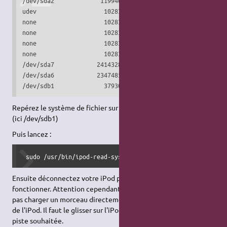
/dev/sda2             11994012   4590680   6794068  41% /

udev                   1028380       300   1028080   1% /d
none                   1028380      2200   1026180   1% /d
none                   1028380       124   1028256   1% /v
none                   1028380         0   1028380   0% /v
none                   1028380         0   1028380   0% /l
/dev/sda7            241432816  31792124 209640692  14% /m
/dev/sda6            234748568  52624480 175025692  24% /h
/dev/sdb1              3793036    127960   3665076   4% /
Repérez le système de fichier sur lequel est monté votre iPod
(ici /dev/sdb1)
Puis lancez :
 sudo /usr/bin/ipod-read-sysinfo-extended /dev/sdb1 /medi
Ensuite déconnectez votre iPod puis reconnectez-le ça devrait
fonctionner. Attention cependant, j'ai remarqué qu'on ne peut
pas charger un morceau directement vers une piste de lecture
de l'iPod. Il faut le glisser sur l'iPod, puis glisser de l'iPod vers la
piste souhaitée.