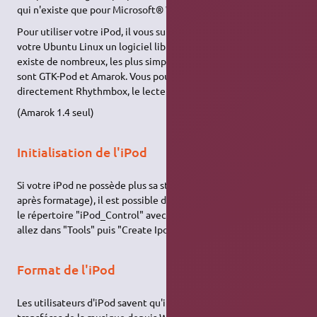
qui n'existe que pour Microsoft® Windows® et MacOS®.
Pour utiliser votre iPod, il vous suffira donc de rajouter dans
votre Ubuntu Linux un logiciel libre dédié à cette gestion, il en
existe de nombreux, les plus simples à installer et à utiliser
sont GTK-Pod et Amarok. Vous pouvez également utiliser
directement Rhythmbox, le lecteur audio de Gnome.
(Amarok 1.4 seul)
Initialisation de l'iPod
Si votre iPod ne possède plus sa structure initiale (par exemple
après formatage), il est possible de générer automatiquement
le répertoire "iPod_Control" avec le logiciel GTK-Pod. Pour cela
allez dans "Tools" puis "Create Ipod's directories".
Format de l'iPod
Les utilisateurs d'iPod savent qu'il n'est pas possible de
transférer de la musique depuis Windows dans un iPod formaté