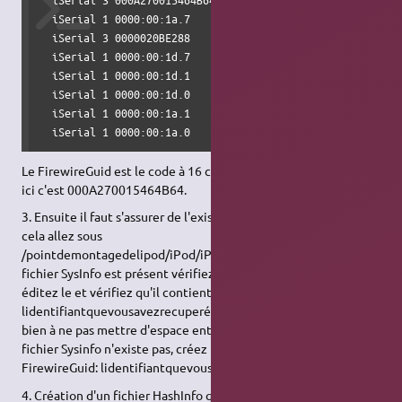
  iSerial 1 0000:00:1a.7

  iSerial 3 0000020BE288

  iSerial 1 0000:00:1d.7

  iSerial 1 0000:00:1d.1

  iSerial 1 0000:00:1d.0

  iSerial 1 0000:00:1a.1

  iSerial 1 0000:00:1a.0
Le FirewireGuid est le code à 16 chiffres qui apparaît à l'écran,
ici c'est 000A270015464B64.
3. Ensuite il faut s'assurer de l'existence du fichier SysInfo. Pour
cela allez sous
/pointdemontagedelipod/iPod/iPod_Control/Device. Si le
fichier SysInfo est présent vérifiez qu'il est bien documenté :
éditez le et vérifiez qu'il contient bien la ligne FirewireGuid:
lidentifiantquevousavezrecuperé. Sinon ajoutez là en veillant
bien à ne pas mettre d'espace entre "FirewireGuid" et ":". Si le
fichier Sysinfo n'existe pas, créez le en ajoutant la ligne
FirewireGuid: lidentifiantquevousavezrecuperé.
4. Création d'un fichier HashInfo qui va permettre a rhythmbox,