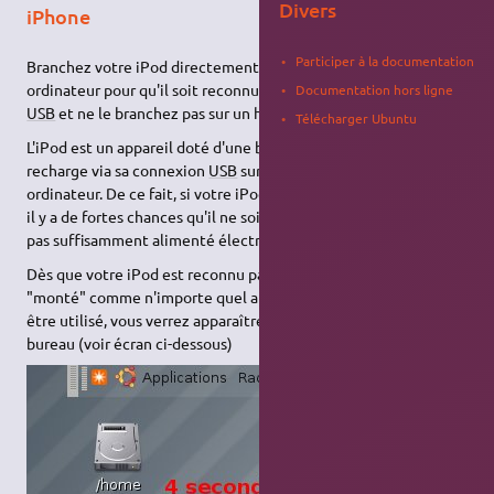
Divers
iPhone
Participer à la documentation
Branchez votre iPod directement sur une prise
USB
de votre
ordinateur pour qu'il soit reconnu ! N'utilisez pas de rallonge
Documentation hors ligne
USB
et ne le branchez pas sur un hub
USB
.
Télécharger Ubuntu
L'iPod est un appareil doté d'une batterie interne qui se
recharge via sa connexion
USB
sur l'alimentation de votre
ordinateur. De ce fait, si votre iPod est branché sur un hub
USB
,
il y a de fortes chances qu'il ne soit pas détecté car il ne sera
pas suffisamment alimenté électriquement.
Dès que votre iPod est reconnu par Ubuntu Linux, il est
"monté" comme n'importe quel autre périphérique
USB
pour
être utilisé, vous verrez apparaître une nouvelle icône sur votre
bureau (voir écran ci-dessous)