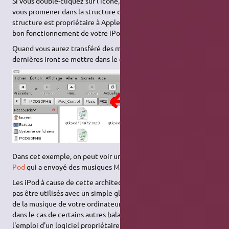
Si vous double-cliquez sur l'icône,
Nautilus
vous permettra de
vous promener dans la structure de fichier de votre iPod, cette
structure est propriétaire à Apple©, et elle est nécessaire au
bon fonctionnement de votre iPod.
Quand vous aurez transféré des musiques dans votre iPod, ces
dernières iront se mettre dans le dossier :
Dans cet exemple, on peut voir un dossier F02 créé par
GTK-
Pod
qui a envoyé des musiques MP3 dans l'iPod.
Les iPod à cause de cette architecture propriétaire ne peuvent
pas être utilisés avec un simple glisser-déposer dans Nautilus
de la musique de votre ordinateur vers l'icône de l'iPod comme
dans le cas de certains autres baladeurs MP3, ils nécessitent
l'emploi d'un logiciel propriétaire livré avec l'appareil, iTunes,