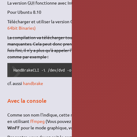
La version
GUI
fonctionne avec Intrepid (8.10)
Pour Ubuntu 8.10
Télécharger et utiliser la version GTK :
GTK GUI (Ubuntu 8.10
64bit Binaries)
La compilation va télécharger toutes les dépendances
manquantes. Cela peut donc prendre un certain temps. Une
fois fini, il n'y a plus qu'à appeler l'outil en ligne de commande
comme par exemple :
HandBrakeCLI -i /dev/dvd -o MonFilm.mp4 --preset="iPod Hi
cf. aussi
handbrake
Avec la console
Comme son nom l'indique, cette méthode passe par la console
en utilisant
ffmpeg
(Vous pouvez aussi directement utiliser
WinFF
pour le mode graphique, voir page
ffmpeg
).
Par contre, vous devez soit le compiler à partir des sources