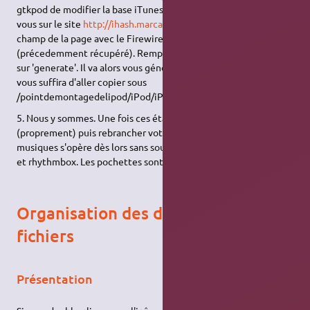
gtkpod de modifier la base iTunes de l'iPod. Pour cela rendez-
vous sur le site
http://ihash.marcansoft.com/
et renseignez le
champ de la page avec le FirewireGuid de votre iPod
(précedemment récupéré). Remplissez le captcha et cliquez
sur 'generate'. Il va alors vous générer un fichier HashInfo qu'il
vous suffira d'aller copier sous
/pointdemontagedelipod/iPod/iPod_Control/Device.
5. Nous y sommes. Une fois ces étapes passées, débrancher
(proprement) puis rebrancher votre iPod. Le transfert des
musiques s'opère dès lors sans soucis je l'ai testé avec gtkpod
et rhythmbox. Les pochettes sont mêmes parfaitement gérées.
Organisation des dossiers &
fichiers
Présentation