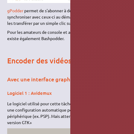
gPodder
permet de s'abonner à des flux
podcast
, et de se
synchroniser avec ceux-ci au démarrage de l'application puis de
les transférer par un simple clic sur l'iPod.
Pour les amateurs de console et autre ligne de commande, il
existe également Bashpodder.
Encoder des vidéos pour l'iPod
Avec une interface graphique
Logiciel 1 : Avidemux
Le logiciel utilisé pour cette tâche est
Avidemux
. Il propose
une configuration automatique pour l'iPod et d'autre
périphérique (ex. PSP). Mais attention, il y a un bug avec la
version GTK+