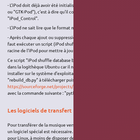
- L'iPod doit déjà avoir été initialisé (par exemple avec "iTunes"
ou "GTK-Pod"), c'est à dire qu'il contient le répertoire
"iPod_Control".
- L'iPod ne sait lire que le format mp3.
- Après chaque ajout ou suppression de fichier de musique, il
faut exécuter un script (iPod shuffle database builder) à la
racine de l'iPod pour mettre à jour la liste de lecture.
Ce script "iPod shuffle database builder" n'est pas disponible
dans la logithèque Ubuntu car il ne s'agit pas d'un logiciel à
installer sur le système d'exploitation. Il s'agit d'un script
"rebuild_db.py" à télécharger puis à placer à la racine de l'iPod.
https://sourceforge.net/projects/shuffle-db/
Le script se lance
avec la commande suivante : "python rebuild_db.py".
Les logiciels de transfert
Pour transférer de la musique vers un iPod avec Ubuntu Linux,
un logiciel spécial est nécessaire. iTunes n'est pas disponible
pour Linux, à moins de disposer de CrossOver Office (qui n'est