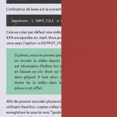
L'utilisation de base est la suivante
pypodconv -i INPUT_FILE -o OUTPUT_FILE.mp4
Cela va créer par défaut une vidéo en h264 à 200kb/s en 320 x
XXX encapsulée en .mp4. Vous pouvez également créer des
.mov avec l'option -o OUTPUT_FILE.mov
Si jamais, vous ne pouvez pas avancer
ou reculer la vidéo depuis l'iPod, il
est nécessaire d'éditer les metadata
en faisant un clic droit sur le fichier
dans gtkpod. Il faut alors définir la
durée de la vidéo dans le champ
prévu à cet effet
Afin de pouvoir encoder plusieurs vidéo en même temps en
utilisant Nautilus : copiez-collez le texte suivant et
enregistrez-le sous le nom "ipodvideoencodeur" dans