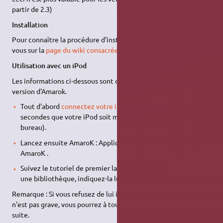
partir de 2.3)
Installation
Pour connaître la procédure d'installation d'AmaroK, rendez-
vous sur la
page du wiki consacrée à AmaroK
Utilisation avec un iPod
Les informations ci-dessous sont obsolètes pour la dernière
version d'Amarok.
Tout d'abord
connectez votre iPod
, attendez quelques
secondes que votre iPod soit monté (l'icône apparaît sur le
bureau).
Lancez ensuite AmaroK : Applications → Son et vidéo →
AmaroK .
Suivez le tutoriel de premier lancement, si vous possédez
une bibliothèque, indiquez-la lui.
Remarque : Si vous refusez de lui indiquer une bibliothèque, ce
n'est pas grave, vous pourrez à tout moment le faire par la
suite.