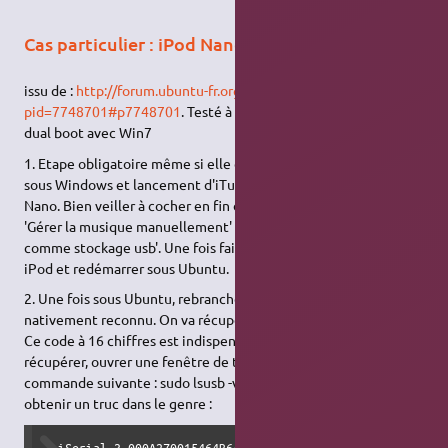
Cas particulier : iPod Nano 5G
issu de :
http://forum.ubuntu-fr.org/viewtopic.php?
pid=7748701#p7748701
. Testé à partir de Ubuntu 11.10 en
dual boot avec Win7
1. Etape obligatoire même si elle est toujours pénible : boot
sous Windows et lancement d'iTunes afin de réinitialiser l'iPod
Nano. Bien veiller à cocher en fin de procédure les deux options
'Gérer la musique manuellement' et 'Permettre l'utilisation
comme stockage usb'. Une fois fait, vous pouvez éjecter votre
iPod et redémarrer sous Ubuntu.
2. Une fois sous Ubuntu, rebrancher votre iPod. Sous 11.10 il est
nativement reconnu. On va récupérer le FirewireGuid de l'iPod.
Ce code à 16 chiffres est indispensable pour la suite. Pour le
récupérer, ouvrer une fenêtre de terminal puis taper la
commande suivante : sudo lsusb -v | grep -i Serial Vous devriez
obtenir un truc dans le genre :
  iSerial 3 000A270015464B64
