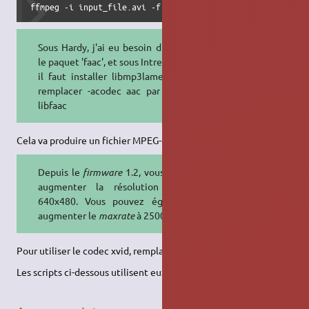
ffmpeg -i input_file.avi -f mp4 -vcodec mpeg4 -maxrate 10
Sous Hardy, j'ai eu besoin d'installer
le paquet 'faac', et sous Intrepid ibex,
il faut installer libmp3lame-dev, et
remplacer -acodec aac par -acodec
libfaac
Cela va produire un fichier MPEG-4 ASP à 700 kb/s
Depuis le
firmware
1.2, vous pouvez
augmenter la résolution jusqu'à
640x480. Vous pouvez également
augmenter le
maxrate
à 2500
Pour utiliser le codec xvid, remplacer "mpeg4" par "xvid"
Les scripts ci-dessous utilisent eux aussi ffmpeg.