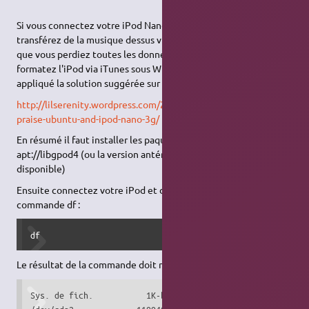
Si vous connectez votre iPod Nano 3G directement et
transférez de la musique dessus via Rhythmbox, il est possible
que vous perdiez toutes les données. Seule solution après ça,
formatez l'iPod via iTunes sous Windows. Pour éviter ceci j'ai
appliqué la solution suggérée sur cette page.
http://lilserenity.wordpress.com/2007/12/22/virgin-mobile-
praise-ubuntu-and-ipod-nano-3g/
En résumé il faut installer les paquets apt://libgpod-dev et
apt://libgpod4 (ou la version antérieure 2 ou 3 si 4 n'est pas
disponible)
Ensuite connectez votre iPod et dans un terminal tapez la
commande df :
df
Le résultat de la commande doit ressembler à cela :
Sys. de fich.           1K-blocs       Occupé Disponible C