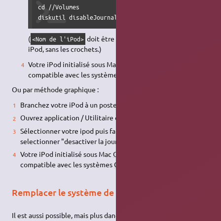
cd //Volumes

diskutil disableJournal <Nom de l'iPod>
(
doit être remplacé par le nom de votre
<Nom de l'iPod>
iPod, sans les crochets.)
Votre iPod initialisé sous Mac
OS
X est maintenant
compatible avec les systèmes
GNU
/Linux.
Ou par méthode graphique :
Branchez votre iPod à un poste sous Mac
OS
X ;
Ouvrez application / Utilitaire de disque.
Sélectionner votre ipod puis faites Alt + fichier. Puis
selectionner "desactiver la journalisation".
Votre iPod initialisé sous Mac
OS
X est maintenant
compatible avec les systèmes
GNU
/Linux.
Remplacer le système de l'iPod
Il est aussi possible, mais plus dangereux, de remplacer le