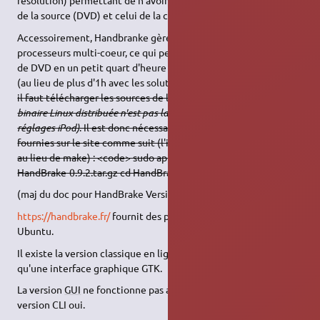
résolution) permettant de n'avoir rien à règler à part le choix
de la source (DVD) et celui de la cible (nom du fichier .mp4).
Accessoirement, Handbranke gère parfaitement les
processeurs multi-coeur, ce qui permet de faire des extractions
de DVD en un petit quart d'heure sur une machine quadri-coeur
(au lieu de plus d'1h avec les solutions classiques).
Tout d'abord,
il faut télécharger les sources de l'application
ici
(car la version
binaire Linux distribuée n'est pas la bonne et ne gère pas les pré-
réglages iPod)
. Il est donc nécessaire de recompiler les sources
fournies sur le site comme suit (l'installation utilise l'outil jam
au lieu de make) : <code> sudo apt-get install jam tar -xzvf
HandBrake-0.9.2.tar.gz cd HandBrake ./configure jam </code>
(maj du doc pour HandBrake Version 0.9.3)
https://handbrake.fr/
fournit des packages binaires pour Linux
Ubuntu.
Il existe la version classique en ligne de commande (CLI) ainsi
qu'une interface graphique GTK.
La version
GUI
ne fonctionne pas avec Hardy (8.04) mais la
version CLI oui.