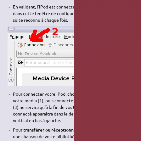
En validant, l'iPod est connecté, une nouvelle ligne apparaît
dans cette fenêtre de configuration, votre iPod sera par la
suite reconnu à chaque fois.
Pour connecter votre iPod, choisissez comme ci-dessus
votre media (1), puis connectez-le (2), le bouton
disconnect
(3) ne servira qu'à la fin de vos transferts. Votre iPod
connecté apparaitra dans le dernier onglet "périphérique"
vertical en bas à gauche.
Pour
transférer ou réceptionner
des chansons, cliquez sur
une chanson de votre bibliothèque pour la sélectionner, puis