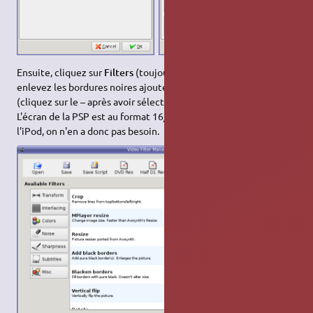
Ensuite, cliquez sur
Filters
(toujours de la partie vidéo) et
enlevez les bordures noires ajoutées sur les côtés de la vidéo
(cliquez sur le
–
après avoir sélectionné
Add black borders
).
L'écran de la PSP est au format 16/9 alors que c'est du 4/3 pour
l'iPod, on n'en a donc pas besoin.