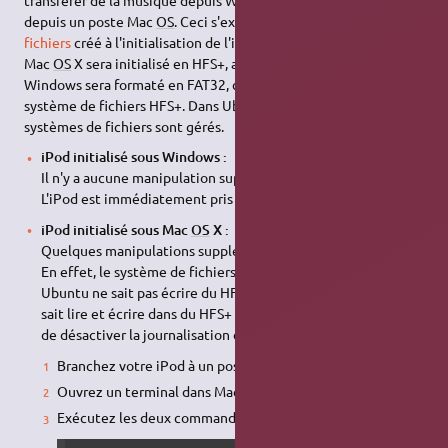
depuis un poste Mac
OS
. Ceci s'explique par le
système de
fichiers
créé à l'initialisation de l'iPod : un iPod initialisé sous
Mac
OS
X sera initialisé en HFS+, alors qu'un iPod initialisé sous
Windows sera formaté en FAT32, car cet
OS
ne gère pas le
système de fichiers HFS+. Dans Ubuntu, les deux formats de
systèmes de fichiers sont gérés.
iPod initialisé sous Windows :
Il n'y a aucune manipulation supplémentaire à effectuer.
L'iPod est immédiatement pris en charge.
iPod initialisé sous Mac
OS
X :
Quelques manipulations supplémentaires sont à effectuer.
En effet, le système de fichiers HFS+ de l'iPod est
journalisé
;
Ubuntu ne sait pas écrire du HFS+ journalisé. Par contre, il
sait lire et écrire dans du HFS+ non-journalisé. L'astuce ici est
de désactiver la journalisation de HFS+ de l'iPod :
Branchez votre iPod à un poste sous Mac
OS
X ;
Ouvrez un terminal dans Mac
OS
X ;
Exécutez les deux commandes suivantes :