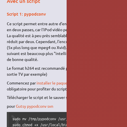
Avec un script
Script 1: pypodconv
Ce script permet entre autre d'encoder en h264 (MPEG-4 AVC)
en deux passes, car l'iPod vidéo peut maintenant le supporter.
La qualité est à peu près semblable au mpeg4 mais le débit est
réduit par deux. Cependant, l'encodage est beaucoup plus lent
(5x plus long que mpeg4 ou Xvid). Ce script moins connu que le
suivant est beaucoup plus "intelligent" et produit des fichiers
de bonne qualité.
Le format h264 est recommandé pour le 640x480 (pour une
sortie TV par exemple)
Commencez par
installer le paquet
gpac
(multiverse)
obligatoire pour profiter du script.
Télécharger le script et le sauver sous /tmp
pypodconv
pour
Gutsy
pypodconv svn
sudo mv /tmp/pypodconv /usr/local/bin/pypodconv

sudo chmod +x /usr/local/bin/pypodconv