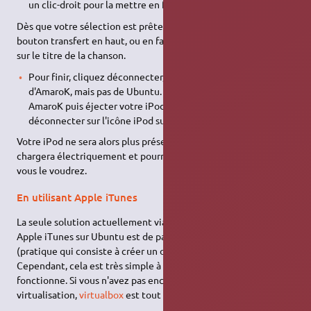
un clic-droit pour la mettre en file d'attente de transfert.
Dès que votre sélection est prête, lancez les transferts avec le
bouton transfert en haut, ou en faisant un clic-droit/transfert
sur le titre de la chanson.
Pour finir, cliquez déconnecter, l'iPod est déconnecté
d'AmaroK, mais pas de Ubuntu. Vous pouvez alors fermer
AmaroK puis éjecter votre iPod en faisant un clic-droit ⇒
déconnecter sur l'icône iPod sur le bureau.
Votre iPod ne sera alors plus présent sur votre système, mais il
chargera électriquement et pourra être déconnecté quand
vous le voudrez.
En utilisant Apple iTunes
La seule solution actuellement viable pour pouvoir utiliser
Apple iTunes sur Ubuntu est de passer par la
virtualisation
(pratique qui consiste à créer un ordinateur virtuel).
Cependant, cela est très simple à mettre en place et cela
fonctionne. Si vous n'avez pas encore de logiciel de
virtualisation,
virtualbox
est tout à fait conseillé.