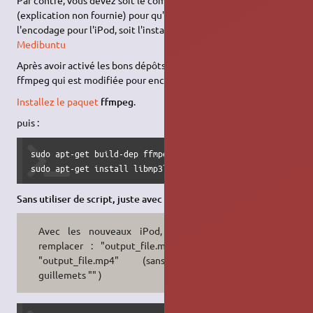
(explication non fournie) pour qu'il prenne en charge
l'encodage pour l'iPod, soit l'installer depuis les
dépôts
Medibuntu
Après avoir activé les bons dépôts, installez la version de
ffmpeg qui est modifiée pour encoder en h264 et mpeg4.
Installez le paquet
ffmpeg
.
puis :
sudo apt-get build-dep ffmpeg

sudo apt-get install libmp3lame-dev libfaad-dev libfaac-d
Sans utiliser de script, juste avec ffmpeg
Avec les nouveaux iPod, il faut
remplacer : "output_file.mov" par
"output_file.mp4" (sans les
guillemets "" )