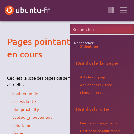
Pages pointant sur la page
Rechercher
S'identifier
en cours
Outils de la page
Afficher la page
Ceci est la liste des pages qui semblent pointer sur la page
actuelle.
Anciennes révisions
Liens de retour
abuledu-mulot
accessibilite
Outils du site
blueproximity
capteur_mouvement
Derniers changements
colorblind
Gestionnaire Multimédia
dasher