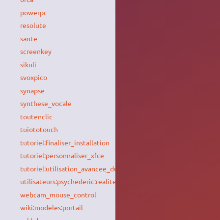
powerpc
resolute
sante
screenkey
sikuli
svoxpico
synapse
synthese_vocale
toutenclic
tuiototouch
tutoriel:finaliser_installation
tutoriel:personnaliser_xfce
tutoriel:utilisation_avancee_du_clavier
utilisateurs:psychederic:realite_augmentee
webcam_mouse_control
wiki:modeles:portail