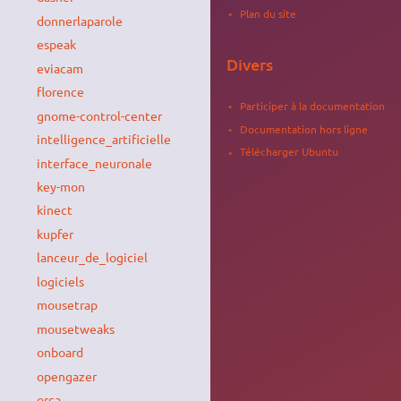
Plan du site
donnerlaparole
espeak
Divers
eviacam
florence
Participer à la documentation
gnome-control-center
Documentation hors ligne
intelligence_artificielle
Télécharger Ubuntu
interface_neuronale
key-mon
kinect
kupfer
lanceur_de_logiciel
logiciels
mousetrap
mousetweaks
onboard
opengazer
orca